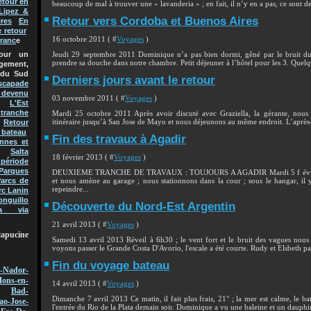
etour en
beaucoup de mal à trouver une « lavanderia » ; en fait, il n’y en a pas, ce sont des
Lipez &
Retour vers Cordoba et Buenos Aires
res
En
e retour
16 octobre 2011 ( #
Voyages
)
Franc
e
Jeudi 29 septembre 2011 Dominique n’a pas bien dormi, gêné par le bruit du 
pour un
prendre sa douche dans notre chambre. Petit déjeuner à l’hôtel pour les 3. Quelque
gement,
 du Sud
Derniers jours avant le retour
scapade
t devenu
03 novembre 2011 ( #
Voyages
)
L'Est
 tranche
Mardi 25 octobre 2011 Après avoir discuté avec Graziella, la gérante, nous
itinéraire jusqu’à San Jose de Mayo et nous déjeunons au même endroit. L’après-
Retour
 bateau
Fin des travaux à Agadir
nnes et
Salta
18 février 2013 ( #
Voyages
)
 période
Parques
DEUXIEME TRANCHE DE TRAVAUX : TOUJOURS A AGADIR Mardi 5 f évrier 2
et nous amène au garage ; nous stationnons dans la cour ; sous le hangar, il 
arcs de
repeindre...
rc Lanin
onguillo
Découverte du Nord-Est Argentin
a via
21 avril 2013 ( #
Voyages
)
capucine
Samedi 13 avril 2013 Réveil à 6h30 ; le vent fort et le bruit des vagues nous
voyons passer le Grande Costa D'Avorio, l'escale a été courte. Rudy et Elsbeth p
Fin du voyage bateau
-Nador-
ons-en-
14 avril 2013 ( #
Voyages
)
Bad-
Dimanche 7 avril 2013 Ce matin, il fait plus frais, 21° ; la mer est calme, le b
ao-Jose-
l'entrée du Rio de la Plata demain soir. Dominique a vu une baleine et un dauphin