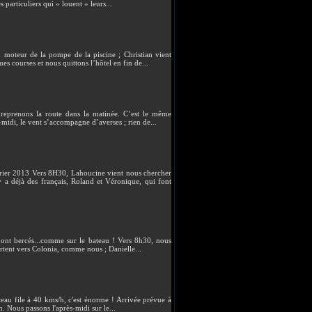
 particuliers qui « louent » leurs...
moteur de la pompe de la piscine ; Christian vient
s courses et nous quittons l’hôtel en fin de...
 reprenons la route dans la matinée. C’est le même
midi, le vent s’accompagne d’averses ; rien de...
013 Vers 8H30, Lahoucine vient nous chercher
y a déjà des français, Roland et Véronique, qui font
 ont bercés...comme sur le bateau ! Vers 8h30, nous
artent vers Colonia, comme nous ; Danielle...
ateau file à 40 kms/h, c'est énorme ! Arrivée prévue à
. Nous passons l'après-midi sur le...