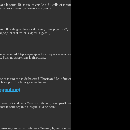
s la route 40, toujours vers le sud ; celle-ci monte
us croisons un cycliste anglais ; nous...
outeilles de gaz chez Sartini Gas ; nous payons 77,50
23,4 euros) !!! Puis, après le gasoil,...
vec le soleil ! Après quelques bricolages nécessaires,
. Puis, nous prenons la direction...
 et toujours pas de bateau à l’horizon ! Peut-être ce
is au port, il décharge et recharge...
rgentine)
ette nuit mais ce n’était pas gênant ; nous profitons
et la roue réparée à Esquel et aide notre...
 nous reprenons la route vers Vicuna ; là, nous avons