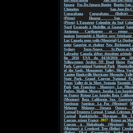
Do-Norte-Bresil
Sao-Jose-Do-Norte
Iguacu
Fos-Do-Iguacu-Bonito
Bonito-San-
Chiquitos
San-Jose-De-C
Copacabana
Copacabana (Bolivie) 
(Pérou)
Huaraz San Ign
(Pérou)
L'Equateur
Colombie du Sud
Colo
Nord
Escapade à Medellin et Guatapé
San
Antioqua Carthagene et retou
maison
Intermède à Madère avec Stéphanie 
Luc
Canada nous voilà (Montréal)
Le Quebec
neige
Gaspésie et chaleur
New Richmond 
Sydney
Terre-Neuve, St-Pierre-et-Mi
Labrador
Canada début deuxième période
fin 2016
USA du 04/10/2016 au
10
Yellowstones
Arches NP.
Dead
Horse
Poi
Park
,
Canyonland
National Park
Monticello
of the Gods,
Monument
Valley
,
Mesa Verde
Canion
Hanksville Hurricane
Mesquite, Valle
State Park, Grand Canyon National Pa
Vegas
Vallee de
la Mort
,
Sequoia
Yosemite 
Park
San Francisco
,
Monterey
, Les Missi
Padres, Malibu, Mojave, Josuha, Los Angeles
en France
Retour Los Angeles Baja Califor
(Mexique)
Baja California Sur. Guerrero
Santispac
Santipac La Paz (Mexique)
M
Melaque
Melaque, Oaxaca
Oaxaca, F
Corosal
Frontera Corosal, Uxmal, Celestun, 
Corosal
Kankirixche, Mayapan, Rio La
Cancun, retour France
-2017 :
Retour au Me
Cancun à Mahahuala (Mexique)
Ma
(Mexique) à Crookred Tree (Belize)
Crookr
(Belize) Tikal (Guatemala)
Ixobel à 