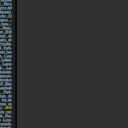
) Playa
erve del
azunte,
che - El
ameco –
l Agua –
 – Mons-
er 2018
guel de
ades de
Presidio,
l Park,
sions San
o, Casa
 Goliad,
, Laura
le, Lac
ssissipi,
nnessee,
Cherokee
NP, Blue
andoah
l Park,
ison de
n
Fin du
tour en
c)
-2019
ée vers
lie, Pise,
a
Lecce,
ondo,
dentale,