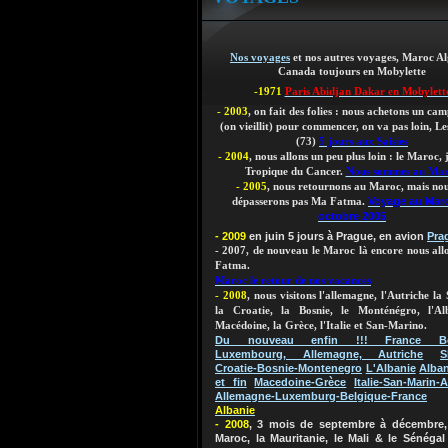
Nos voyages
et nos autres voyages, Maroc Al
Canada toujours en Mobylette
-1971
Paris Abidjan Dakar en Mobylett
- 2003
, on fait des folies : nous achetons un ca
(on vieillit)
pour commencer, on va pas loin, Les
(73)
5 jours aux Saisies
- 2004
, nous allons un peu plus loin : le Maroc,
Tropique du Cancer.
Nous sommes au Ma
- 2005
, nous retournons au Maroc, mais nou
Voyage au Mar
dépasserons pas Ma Fatma.
octobre 2005
- 2009
en juin 5 jours à Prague, en avion
Pra
- 2007, de nouveau le Maroc là encore nous al
Fatma.
Maroc le retour de nos vacances
- 2008
, nous visitons l'allemagne, l'Autriche la 
la Croatie, la Bosnie, le Monténégro, l'Al
Macédoine, la Grèce, l'Italie et San-Marino.
Du nouveau enfin !!! France Bel
Luxembourg, Allemagne, Autriche
S
Croatie-Bosnie-Montenegro
L'Albanie
Alban
et fin
Macedoine-Grèce
Italie-San-Marin-A
Allemagne-Luxemburg-Belgique-France
Albanie
- 2008
, 3 mois de septembre à décembre, 
Maroc, la Mauritanie, le Mali & le Sénégal