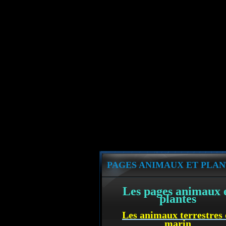
PAGES ANIMAUX ET PLAN
Les pages animaux 
plantes
Les animaux terrestres 
marin