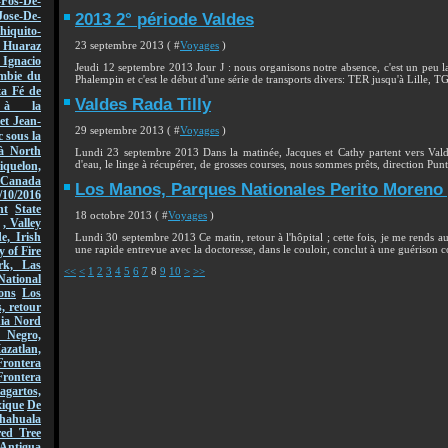
-Fos-De-
Jose-De-
2013 2° période Valdes
hiquito-
23 septembre 2013 ( #
Voyages
)
Huaraz
acio
Jeudi 12 septembre 2013 Jour J : nous organisons notre absence, c'est un peu l
mbie du
Phalempin et c'est le début d'une série de transports divers: TER jusqu'à Lille, 
ta Fé de
Valdes Rada Tilly
r à la
et Jean-
29 septembre 2013 ( #
Voyages
)
 sous la
à North
Lundi 23 septembre 2013 Dans la matinée, Jacques et Cathy partent vers Vald
d'eau, le linge à récupérer, de grosses courses, nous sommes prêts, direction Punta
quelon,
Canada
Los Manos, Parques Nationales Perito Moreno 
/10/2016
nt
State
18 octobre 2013 ( #
Voyages
)
, Valley
, Irish
Lundi 30 septembre 2013 Ce matin, retour à l'hôpital ; cette fois, je me rends a
une rapide entrevue avec la doctoresse, dans le couloir, conclut à une guérison c
y of Fire
rk, Las
<<
<
1
2
3
4
5
6
7
8
9
10
>
>>
National
ons
Los
, retour
nia Nord
 Negro,
azatlan,
rontera
Frontera
gartos,
xique
De
hahuala
ed Tree
Antigua