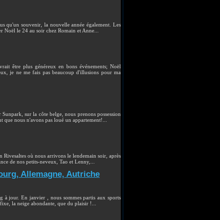
lus qu'un souvenir, la nouvelle année également. Les
ier Noël le 24 au soir chez Romain et Anne...
rait être plus généreux en bons événements; Noël
reux, je ne me fais pas beaucoup d'illusions pour ma
r Sunpark, sur la côte belge, nous prenons possession
nt que nous n'avons pas loué un appartement!...
 Rivesaltes où nous arrivons le lendemain soir, après
nce de nos petits-neveux, Tao et Lenny,...
ourg, Allemagne, Autriche
 à jour. En janvier , nous sommes partis aux sports
ixe, la neige abondante, que du plaisir !...