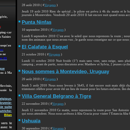
28 août 2010 ( #
Voyages
)
Jeudi 19 août 2010 Rien de spécial ; le pilote est prévu à 4h du matin et le ba
journée à Montevideo. Vendredi 20 août 2010 Il fait encore nuit quand nous ac
gérie,
Punta Ninfas
e
10 septembre 2010 ( #
Voyages
)
mping-car
Lundi 6 septembre 2010 C’est avec le soleil que nous reprenons la route ; nous
 Saisies
nom des animaux que nous avons vus ; le garde nous renseigne sur ce que nous p
 jusqu'au
El Calafate à Esquel
roc
21 octobre 2010 ( #
Voyages
)
s ne
oc 01
Lundi 11 octobre 2010 Nuit froide (1°) mais sans vent, sans neige, sans plu
camping ; avant de partir, nous discutons avec Matthew et Sylvia, 2 jeunes cyclis
gue
Nous sommes à Montevideo, Uruguay
lons à Ma
20 août 2010 ( #
Voyages
)
Jeudi 5 août 2010 Nous nous levons à 5h45, il fait encore nuit mais déjà c
Slovénie,
tristement célèbre pour avoir été un lieu de transit pour les futurs esclaves. îles 
banie la
Villa General Belgrano à Tigre
gique,
lovenie-
22 novembre 2010 ( #
Voyages
)
ie suite
Jeudi 12 novembre 2010 Ce matin, nous reprenons la route pour San Antonio 
utriche-
qui nous attendent. Nous nous arrêtons à Alta Gracia pour visiter l’Estancia Alta 
Bilan
Ushuaïa
vers le
 avec le
30 septembre 2010 ( #
Voyages
)