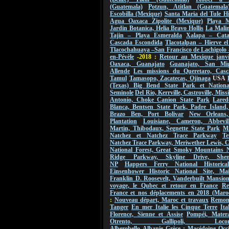
(Guatemala)
Potzun, Atitlan (Guatemala
Escobilla (Mexique)
Santa Maria del Tule Hi
Agua Oaxaca Zipolite (Mexique)
Playa M
Jardin Botanica, Helia Bravo Hollis
La Malin
Tajin – Playa Esmeralda
Xalapa – Cat
Cascada Escondida
Tlacotalpan – Hierve e
Tlacochahuaya –San Francisco de Lachigolo
en-Pévèle
-2018 :
Retour au Mexique janvi
Oaxaca, Guanajato
Guanajato, San Mi
Allende
Les missions du Queretaro, Casc
Tamul
Tamasopo, Zacatecas, Ojinaga
USA
(Texas) Big Bend State Park et Nationa
Seminole
Del Rio, Kerrville, Castroville, Mis
Antonio, Choke Canion State Park
Lared
Blanca, Bentsen State Park, Padre Island,
Brazo Ben, Port Bolivar
New Orleans
Plantation
Louisiane, Cameron, Abbevil
Martin, Thibodaux, Segnette State Park
Mi
Natchez et Natchez Trace Parkway
Te
Natchez Trace Parkway, Meriwether Lewis, 
National Forest, Great Smoky Mountains 
Ridge Parkway, Skyline Drive, Shen
NP
Happers Ferry National Historica
Einsenhower Historic National Site, Ma
Franklin D. Roosevelt, Vanderbuilt Mansio
voyage, le Qubec et retour en France
Re
France et nos déplacements en 2018 (Maro
:
Nouveau départ, Maroc et travaux
Remont
Tanger
En mer Italie les Cinque Terre
Ita
Florence, Sienne et Assise
Pompéi, Mater
Otrento, Gallipoli, Locorot
Alberobello
Albanie
Grèce : Macédoine Occi