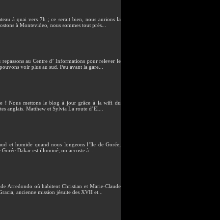
teau à quai vers 7h ; ce serait bien, nous aurions la
costons à Montevideo, nous sommes tout prés...
 repassons au Centre d’ Informations pour relever le
ouvons voir plus au sud. Peu avant la gare...
ie ! Nous mettons le blog à jour grâce à la wifi du
tes anglais. Matthew et Sylvia La route d’El...
haud et humide quand nous longeons l’île de Gorée,
de Gorée Dakar est illuminé, on accoste à...
de Arredondo où habitent Christian et Marie-Claude
Gracia, ancienne mission jésuite des XVII et...