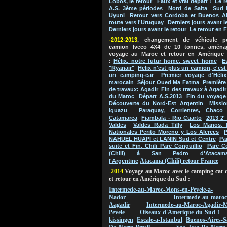
Lobos, le retour
Faux et vrai départ !
Le r
A.S. 3ème périodes
Nord de Salta
Sud 
Uyuni
Retour vers Cordoba et Buenos Ai
route vers l'Uruguay
Derniers jours avant l
Derniers jours avant le retour
Le retour en 
-2012-2013
, changement de véhicule 
camion Iveco 4X4 de 10 tonnes, aména
voyage au Maroc et retour en Amérique
:
Hélix, notre futur home, sweet home
E
"Ryanair"
Helix n'est plus un camion, c'es
un camping-car
Premier voyage d'Hélix
marocain
Séjour Oued Ma Fatma
Première
de travaux: Agadir
Fin des travaux à Agadir
du Maroc
Départ A.S.2013
Fin du voyage
Découverte du Nord-Est Argentin
Missio
Iguazu
Paraguay, Corrientes, Chaco
Catamarca
Fiambala - Rio Cuarto
2013 2°
Valdes
Valdes Rada Tilly
Los Manos, 
Nationales Perito Moreno y Los Alerces
P
NAHUEL HUAPI et LANIN Sud et Centre
Pa
suite et Fin, Chili Parc Conguillio
Parc C
(Chili) à San Pedro d'Atacam
Atacama (Chili) retour France
l'Argentine
-2014
Voyage au Maroc avec le camping-car 
et retour en Amérique du Sud :
Intermede-au-Maroc-Mons-en-Pevele-a-
Nador
Intermede-au-maroc
Aagadir
Intermede-au-Maroc-Agadir-M
Pevele
Oiseaux-d'Amerique-du-Sud-1
kissingen
Escale-a-Istanbul
Buenos-Aires-S