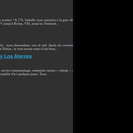
a routine ! A 17h, Isabelle nous emmène à la gare de
TGV jusqu'à Roissy, VAL jusqu'au Terminal...
ès ; nous descendons vers le sud. Après les corvées
 Ninfas ; le vent monte mais il fait beau,...
y Los Alerces
u service traumatologie, nettement moins « vétuste » ;
omplète d'ici quelques jours. Tous...