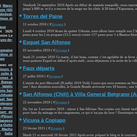
Vendredi 24 septembre 2010 Après un début de matinée tranquille, nous reprenon
)
Maroc
jusqu’à 800 m. et il y a encore de la neige sur les côtés. A 50 kms d’Esperanza, no
nie (02)
Sénégal-
Torres del Paine
rique et
11 octobre 2010 ( #
Voyages
)
ague
Lundi 4 octobre 2010 Avant de quitter Ushuaia, nous allons faire remplir nos 2 b
t 1625
pesos pour les 2 en propane (15,5 euros) contre 117 pesos pour 1 à Buenos Aires (
entre Le
ques-de-
Esquel San Alfonso
01 novembre 2010 ( #
Voyages
)
semaine
rième et
Jeudi 21 octobre 2010 Ce matin, il fait beau, comme c’est agréable de se lever a
age
nous quittons Esquel en début d’après-midi ; nous déjeunons à la sortie de la ville
avec un
Faux départs
jours à
 suite &
27 juillet 2010 ( #
Voyages
)
mmes à
Bateau
L'entrée du port Mercredi 28 juillet 2010 Voilà 3 jours que nous sommes au Havre
 Valdés
soir ! Aux dernières nouvelles, le Grande Brasile arriverait vers 18 heures ; une fo
erto San
San Alfonso (Chili) à Villa General Belgrano (A
Ushuaïa
uel San
22 novembre 2010 ( #
Voyages
)
Belgrano
e retour
Du 1er au 3 novembre 2010 : séjour à San Alfonso Nos voisins ont chanté tard c
sert de
pour faire du ménage et des rangements, ce qui n’est pas du luxe ! Dominique rem
(Pérou)
Vicuna à Copiapo
lapagos
a-Quito
23 février 2011 ( #
Voyages
)
 Machu
)
Salta
Mardi 15 et mercredi 16 février 2011 Après avoir préparé le blog et le courrier,