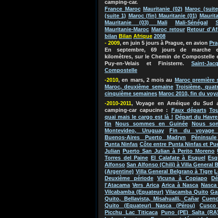
camping-car.
France Maroc
Mauritanie (02)
Maroc (suite
(suite 1)
Maroc (fin) Mauritanie (01)
Maurita
Mauritanie (03) Mali
Mali-Sénégal
Mauritanie-Maroc
Maroc retour
Retour d'Af
bilan
Bila
n
Afriq
ue
2
0
0
8
- 2009
, en juin 5 jours à Prague, en avion
Pr
En septembre, 69 jours de marche e
kilomètres, sur le Chemin de Compostelle 
Puy-en-Velais et Finisterre.
Saint-Jac
Compostelle
-2010
, en mars, 2 mois au
Maroc
première 
Maroc, deuxième semaine
Troisième, quat
cinquième semaines
Maroc 2010, fin du voy
-2010-2011
, Voyage en Améique du Su
d 
camping-car capucine
:
Faux départs
Tou
quai mais le cargo est là !
Départ du Havre
fin
Nous sommes en Guinée
Nous so
Montevideo, Uruguay
Fin du voyage 
Buenos-Aires Puerto Madryn
Péninsule
Punta Ninfas
Côte entre Punta Ninfas et Pu
Julian
Puerto San Julian à Perito Moreno
Torres del Paine
El Calafate à Esquel
Esq
Alfonso
San Alfonso (Chili) à Villa General 
(Argentine)
Villa General Belgrano à Tigre
L
Deuxième période
Vicuna à Copiapo
Dé
l'Atacama
Vers Arica
Arica à Nasca
Nasca 
Vilcabamba (Equateur)
Vilacamba Quito
Ga
Quito, Bellavista, Misahualli, Cañar
Cuenc
Quito (Equateur) Nasca (Pérou)
Cusco
Picchu Lac Titicaca
Puno (PE) Salta (RA