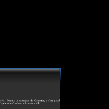
és ! Depuis la naissance de Gauthier, il s'est passé
opération s'est bien déroulée et elle...