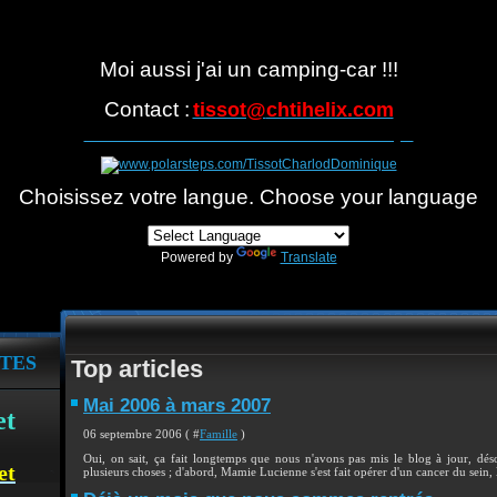
Moi aussi j'ai un camping-car !!!
Contact :
tissot@
chtihelix.com
Suivre notre itinéraire avec Polarsteps
Choisissez votre langue. Choose your language
Powered by
Translate
TES
Top articles
Mai 2006 à mars 2007
et
06 septembre 2006 ( #
Famille
)
Oui, on sait, ça fait longtemps que nous n'avons pas mis le blog à jour, désol
et
plusieurs choses ; d'abord, Mamie Lucienne s'est fait opérer d'un cancer du sein, l'