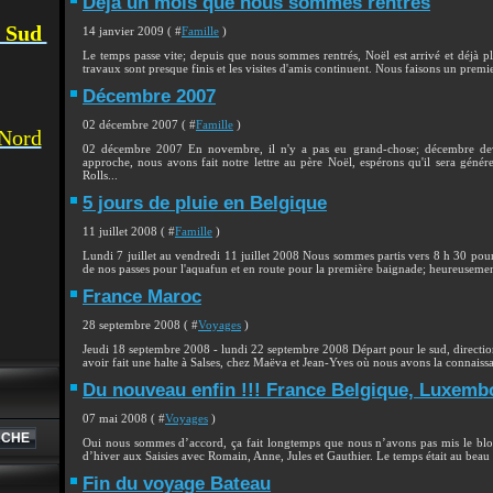
Déjà un mois que nous sommes rentrés
u Sud
14 janvier 2009 ( #
Famille
)
Le temps passe vite; depuis que nous sommes rentrés, Noël est arrivé et déjà p
travaux sont presque finis et les visites d'amis continuent. Nous faisons un prem
Décembre 2007
02 décembre 2007 ( #
Famille
)
 Nord
02 décembre 2007 En novembre, il n'y a pas eu grand-chose; décembre dev
approche, nous avons fait notre lettre au père Noël, espérons qu'il sera géné
Rolls...
5 jours de pluie en Belgique
11 juillet 2008 ( #
Famille
)
Lundi 7 juillet au vendredi 11 juillet 2008 Nous sommes partis vers 8 h 30 pou
de nos passes pour l'aquafun et en route pour la première baignade; heureuseme
France Maroc
28 septembre 2008 ( #
Voyages
)
Jeudi 18 septembre 2008 - lundi 22 septembre 2008 Départ pour le sud, direction
avoir fait une halte à Salses, chez Maëva et Jean-Yves où nous avons la connaissa
Du nouveau enfin !!! France Belgique, Luxemb
07 mai 2008 ( #
Voyages
)
Oui nous sommes d’accord, ça fait longtemps que nous n’avons pas mis le blog
d’hiver aux Saisies avec Romain, Anne, Jules et Gauthier. Le temps était au beau f
Fin du voyage Bateau