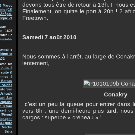
devons tous être de retour à 13h. Il nous e
)
Maroc
nie (02)
Finalement, on quitte le port à 20h ! 2 afri
Sénégal-
Freetown.
rique et
ague
t 1625
entre Le
Samedi 7 août 2010
ques-de-
semaine
rième et
Nous sommes à l’arrêt, au large de Conakry
age
lentement,
avec un
jours à
 suite &
mmes à
Bateau
 Valdés
erto San
Conakry
Ushuaïa
uel San
Belgrano
c’est un peu la queue pour entrer dans l
e retour
vers 8h ; une demi-heure plus tard, nous 
sert de
(Pérou)
cargos : superbe « créneau » !
lapagos
a-Quito
 Machu
)
Salta