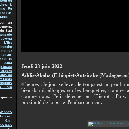
etour en
Lipez &
res
En
e retour
Franc
e
pour un
gement,
 du Sud
scapade
t devenu
L'Est
 tranche
Retour
 bateau
nnes et
Salta
Jeudi 23 juin 2022
 période
Parques
Addis-Ababa (Ethiopie)-Antsirabe (Madagasca
arcs de
rc Lanin
4 heures : le jour se lève ; le temps est un peu b
onguillo
a via
bien dormi, allongés sur les banquettes, comme b
comme nous. Petit déjeuner au "Bistrot". Puis, 
capucine
proximité de la porte d'embarquement.
-Nador-
ons-en-
Bad-
ao-Jose-