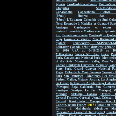
Do-Norte-Bresil
Sao-Jose-Do-Norte
Iguacu
Fos-Do-Iguacu-Bonito
Bonito-San-
Chiquitos
San-Jose-De-C
Copacabana
Copacabana (Bolivie) 
(Pérou)
Huaraz San Ign
(Pérou)
L'Equateur
Colombie du Sud
Colo
Nord
Escapade à Medellin et Guatapé
San
Antioqua Carthagene et retou
maison
Intermède à Madère avec Stéphanie 
Luc
Canada nous voilà (Montréal)
Le Quebec
neige
Gaspésie et chaleur
New Richmond 
Sydney
Terre-Neuve, St-Pierre-et-Mi
Labrador
Canada début deuxième période
fin 2016
USA du 04/10/2016 au
10
Yellowstones
Arches NP.
Dead
Horse
Poi
Park
,
Canyonland
National Park
Monticello
of the Gods,
Monument
Valley
,
Mesa Verde
Canion
Hanksville Hurricane
Mesquite, Valle
State Park, Grand Canyon National Pa
Vegas
Vallee de
la Mort
,
Sequoia
Yosemite 
Park
San Francisco
,
Monterey
, Les Missi
Padres, Malibu, Mojave, Josuha, Los Angeles
en France
Retour Los Angeles Baja Califor
(Mexique)
Baja California Sur. Guerrero
Santispac
Santipac La Paz (Mexique)
M
Melaque
Melaque, Oaxaca
Oaxaca, F
Corosal
Frontera Corosal, Uxmal, Celestun, 
Corosal
Kankirixche, Mayapan, Rio La
Cancun, retour France
-2017 :
Retour au Me
Cancun à Mahahuala (Mexique)
Ma
(Mexique) à Crookred Tree (Belize)
Crookr
(Belize) Tikal (Guatemala)
Ixobel à 