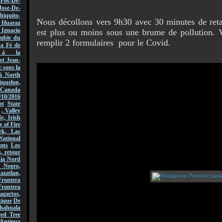
-Fos-De-
Jose-De-
hiquito-
Nous décollons vers 9h30 avec 30 minutes de retar
Huaraz
acio
est plus ou moins sous une brume de pollution. 
mbie du
remplir 2 formulaires pour le Covid.
ta Fé de
r à la
et Jean-
 sous la
à North
quelon,
Canada
/10/2016
nt
State
, Valley
, Irish
y of Fire
rk, Las
National
ons
Los
, retour
nia Nord
 Negro,
azatlan,
rontera
Frontera
gartos,
xique
De
hahuala
ed Tree
Antigua