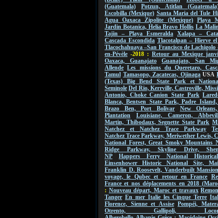
(Guatemala)
Potzun, Atitlan (Guatemala
Escobilla (Mexique)
Santa Maria del Tule Hi
Agua Oaxaca Zipolite (Mexique)
Playa M
Jardin Botanica, Helia Bravo Hollis
La Malin
Tajin – Playa Esmeralda
Xalapa – Cat
Cascada Escondida
Tlacotalpan – Hierve e
Tlacochahuaya –San Francisco de Lachigolo
en-Pévèle
-2018 :
Retour au Mexique janvi
Oaxaca, Guanajato
Guanajato, San Mi
Allende
Les missions du Queretaro, Casc
Tamul
Tamasopo, Zacatecas, Ojinaga
USA
(Texas) Big Bend State Park et Nationa
Seminole
Del Rio, Kerrville, Castroville, Mis
Antonio, Choke Canion State Park
Lared
Blanca, Bentsen State Park, Padre Island,
Brazo Ben, Port Bolivar
New Orleans
Plantation
Louisiane, Cameron, Abbevil
Martin, Thibodaux, Segnette State Park
Mi
Natchez et Natchez Trace Parkway
Te
Natchez Trace Parkway, Meriwether Lewis, 
National Forest, Great Smoky Mountains 
Ridge Parkway, Skyline Drive, Shen
NP
Happers Ferry National Historica
Einsenhower Historic National Site, Ma
Franklin D. Roosevelt, Vanderbuilt Mansio
voyage, le Qubec et retour en France
Re
France et nos déplacements en 2018 (Maro
:
Nouveau départ, Maroc et travaux
Remont
Tanger
En mer Italie les Cinque Terre
Ita
Florence, Sienne et Assise
Pompéi, Mater
Otrento, Gallipoli, Locorot
Alberobello
Albanie
Grèce : Macédoine Occi