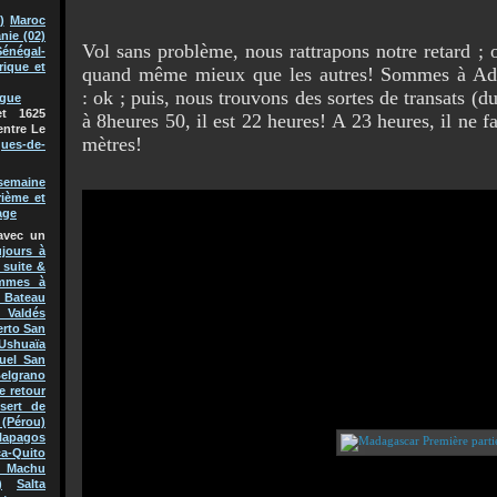
)
Maroc
nie (02)
Vol sans problème, nous rattrapons notre retard ; 
Sénégal-
rique et
quand même mieux que les autres! Sommes à Add
: ok ; puis, nous trouvons des sortes de transats (d
ague
t 1625
à 8heures 50, il est 22 heures! A 23 heures, il ne
entre Le
mètres!
ques-de-
semaine
rième et
age
avec un
jours à
 suite &
mmes à
Bateau
 Valdés
erto San
Ushuaïa
uel San
Belgrano
e retour
sert de
(Pérou)
lapagos
a-Quito
 Machu
)
Salta