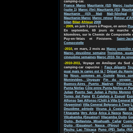
camping-car.
France Maroc
Mauritanie (02)
Maroc (suite
(suite 1)
Maroc (fin) Mauritanie (01)
Maurita
Mauritanie (03) Mali
Mali-Sénégal
Mauritanie-Maroc
Maroc retour
Retour d'Af
bilan
Bila
n
Afriq
ue
2
0
0
8
- 2009
, en juin 5 jours à Prague, en avion
Pr
En septembre, 69 jours de marche e
kilomètres, sur le Chemin de Compostelle 
Puy-en-Velais et Finisterre.
Saint-Jac
Compostelle
-2010
, en mars, 2 mois au
Maroc
première 
Maroc, deuxième semaine
Troisième, quat
cinquième semaines
Maroc 2010, fin du voy
-2010-2011
, Voyage en Améique du Su
d 
camping-car capucine
:
Faux départs
Tou
quai mais le cargo est là !
Départ du Havre
fin
Nous sommes en Guinée
Nous so
Montevideo, Uruguay
Fin du voyage 
Buenos-Aires Puerto Madryn
Péninsule
Punta Ninfas
Côte entre Punta Ninfas et Pu
Julian
Puerto San Julian à Perito Moreno
Torres del Paine
El Calafate à Esquel
Esq
Alfonso
San Alfonso (Chili) à Villa General 
(Argentine)
Villa General Belgrano à Tigre
L
Deuxième période
Vicuna à Copiapo
Dé
l'Atacama
Vers Arica
Arica à Nasca
Nasca 
Vilcabamba (Equateur)
Vilacamba Quito
Ga
Quito, Bellavista, Misahualli, Cañar
Cuenc
Quito (Equateur) Nasca (Pérou)
Cusco
Picchu Lac Titicaca
Puno (PE) Salta (RA