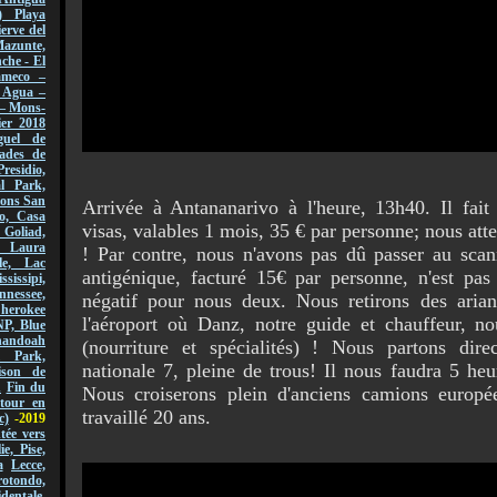
) Playa
erve del
azunte,
che - El
ameco –
l Agua –
 – Mons-
er 2018
guel de
ades de
Presidio,
l Park,
sions San
Arrivée à Antananarivo à l'heure, 13h40. Il fait
o, Casa
visas, valables 1 mois, 35 € par personne; nous at
 Goliad,
, Laura
! Par contre, nous n'avons pas dû passer au scanne
le, Lac
antigénique, facturé 15€ par personne, n'est pas 
ssissipi,
nnessee,
négatif pour nous deux. Nous retirons des arian
Cherokee
l'aéroport où Danz, notre guide et chauffeur, n
NP, Blue
andoah
(nourriture et spécialités) ! Nous partons dir
l Park,
nationale 7, pleine de trous! Il nous faudra 5 he
ison de
n
Fin du
Nous croiserons plein d'anciens camions europ
tour en
travaillé 20 ans.
c)
-2019
ée vers
lie, Pise,
a
Lecce,
ondo,
dentale,