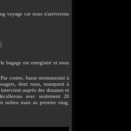
ng voyage car nous n'arriverons
!
e bagage est enregistré et nous
! Par contre, bazar monumental à
assagers, dont nous, manquent à
intervient auprès des douanes et
décollerons avec seulement 20
u milieu mais au premier rang,