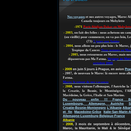
Nos voyages
et nos autres voyages, Maroc Al
Canada toujours en Mobylette
-1971
Paris Abidjan Dakar en Mobylett
- 2003
, on fait des folies : nous achetons un ca
(on vieillit)
pour commencer, on va pas loin, Les
(73)
5 jours aux Saisies
- 2004
, nous allons un peu plus loin : le Maroc,
Tropique du Cancer.
Nous sommes au Ma
- 2005
, nous retournons au Maroc, mais nou
Voyage au Mar
dépasserons pas Ma Fatma.
octobre 2005
- 2009
en juin 5 jours à Prague, en avion
Pra
- 2007, de nouveau le Maroc là encore nous al
Fatma.
Maroc le retour de nos vacances
- 2008
, nous visitons l'allemagne, l'Autriche la 
la Croatie, la Bosnie, le Monténégro, l'Al
Macédoine, la Grèce, l'Italie et San-Marino.
Du nouveau enfin !!! France Bel
Luxembourg, Allemagne, Autriche
S
Croatie-Bosnie-Montenegro
L'Albanie
Alban
et fin
Macedoine-Grèce
Italie-San-Marin-A
Allemagne-Luxemburg-Belgique-France
Albanie
- 2008
, 3 mois de septembre à décembre, 
Maroc, la Mauritanie, le Mali & le Sénégal