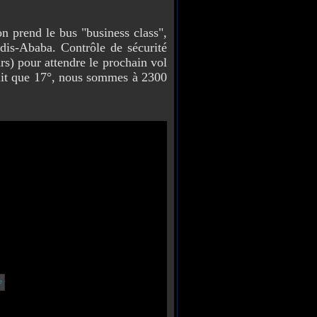
on prend le bus "business class",
is-Ababa. Contrôle de sécurité
urs) pour attendre le prochain vol
 fait que 17°, nous sommes à 2300