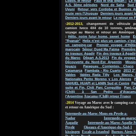
Lobos, le retour
Faux et vrai départ !
Le r
A.S. 3ème périodes
Nord de Salta
Sud 
Uyuni
Retour vers Cordoba et Buenos Ai
route vers l'Uruguay
Derniers jours avant l
Derniers jours avant le retour
Le retour en 
-2012-2013
, changement de véhicule 
camion Iveco 4X4 de 10 tonnes, aména
voyage au Maroc et retour en Amérique
:
Hélix, notre futur home, sweet home
E
"Ryanair"
Helix n'est plus un camion, c'es
un camping-car
Premier voyage d'Hélix
marocain
Séjour Oued Ma Fatma
Première
de travaux: Agadir
Fin des travaux à Agadir
du Maroc
Départ A.S.2013
Fin du voyage
Découverte du Nord-Est Argentin
Missio
Iguazu
Paraguay, Corrientes, Chaco
Catamarca
Fiambala - Rio Cuarto
2013 2°
Valdes
Valdes Rada Tilly
Los Manos, 
Nationales Perito Moreno y Los Alerces
P
NAHUEL HUAPI et LANIN Sud et Centre
Pa
suite et Fin, Chili Parc Conguillio
Parc C
(Chili) à San Pedro d'Atacam
Atacama (Chili) retour France
l'Argentine
-2014
Voyage au Maroc avec le camping-car 
et retour en Amérique du Sud :
Intermede-au-Maroc-Mons-en-Pevele-a-
Nador
Intermede-au-maroc
Aagadir
Intermede-au-Maroc-Agadir-M
Pevele
Oiseaux-d'Amerique-du-Sud-1
kissingen
Escale-a-Istanbul
Buenos-Aires-S