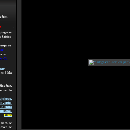
gérie,
e
mping-car
 Saisies
 jusqu'au
roc
s ne
oc 01
gue
lons à Ma
Slovénie,
banie la
gique,
lovenie-
ie suite
utriche-
Bilan
vers le
 avec le