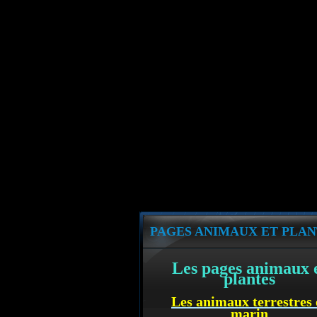
PAGES ANIMAUX ET PLAN
Les pages animaux 
plantes
Les animaux terrestres 
marin