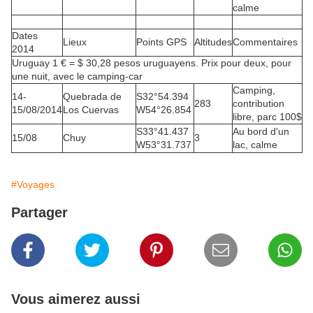
calme
Dates
Lieux
Points GPS
Altitudes
Commentaires
2014
Uruguay 1 € = $ 30,28 pesos uruguayens. Prix ​​pour deux, pour
une nuit, avec le camping-car
Camping,
14-
Quebrada de
S32°54.394
283
contribution
15/08/2014
Los Cuervas
W54°26.854
libre, parc 100$
S33°41.437
Au bord d'un
15/08
Chuy
3
W53°31.737
lac, calme
#Voyages
Partager
Vous aimerez aussi