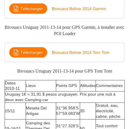
Télécharger
Bivouacs Bolivie 2014 Garmin
Bivouacs Uruguay 2011-13-14 pour GPS Garmin, à installer avec
POI Loader
Télécharger
Bivouacs Bolivie 2014 Tom Tom
Bivouacs
Uruguay 2011-13-14
pour GPS Tom Tom
Dates
Lieux
Points GPS
Altitudes
Commentaires
2010-11
Uruguay 1€ = 31,91 $ pesos uruguayen. Prix pour une nuit à
deux avec Camping-car
Gratuit, eau,
Meseta Del
31°36.958’S
15/11
35
électricité,
Artigas
57°59.083’W
calme, pêche
Camping des
31°27.328’S
Tout confort
15-16/11
Thermes Del
50