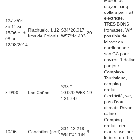
Musée du
crayon, cinq
dollars par nuit,
électricité,
12-14/04
TRES BONS
du 11 au
Riachuelo, à 12
S34°26.017
fromages. Wifi.
15/06 et du
20
kms de Colonia
W57°44.493
possible de
08 au
laisser en
12/08/2014
gardiennage
son CC pour
environ 1 dollar
par jour.
Complexe
Touristique,
camping
S33 °
gratuit,
8-9/06
Las Cañas
10.070 W58
19
électricité, wc,
° 21.242
pas d'eau
chaude l'hiver,
calme
Camping
gratuit, rien
S34°12.219
10/06
Conchillas (port)
9
d'autre wc, sur
W58°04.184
le bord du Rio,