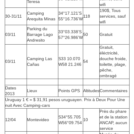
Teresa
wifi
190$, Tous
Camping
34°17.121’S
30-31/11
118
services, sauf
Arequita Minas
55°16.736’W
wifi
Parking du
33°03.338’S
03/11
Barrage Lago
50
Gratuit
57°26.986’W
Andresito
Gratuit,
éléctricité,
Camping Las
S33 10.070
douche froide,
03/11
54
Cañas
W58 21.246
toilette, plage,
pêche,
ombragé
Dates
Lieux
Points GPS
Altitudes
Commentaires
2013
Uruguay 1 € = $ 31,91 pesos uruguayen. Prix ​​à Deux Pour Une
nuit Avec Camping-cars
Près du phare
S34°55.705
et de la station
12/04
Montevideo
10
W56°09.754
ANCAP, aucun
service