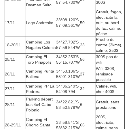
57°54.730’W
300$
Dayman Salto
Gratuit, fogon,
électricité la
33°08.120’S
17/11
Lago Andresito
50
nuit, au bord
57°09.361’W
du lac, calme,
pêche
Proche du
Camping Los
34°27.792’S
18-20/11
23
centre (2kms),
Nogales Colonia
57°59.544’W
calme, 250$
Camping El
34°52.253’S
300$ pas de
25/11
56
Toro Piriapolis
55°15.787’W
wifi
Wifi, 330$,
Camping Punta
34°53.136’S
26/11
27
remisage
Ballena
55°01.310’W
possible
Camping PP La
34°36.249’S
Calme, wifi,
27/11
32
Pedrera
54°08.794
cher 400$
Parking départ
34°22.821’S
Gratuit, sans
28/11
bus 4x4 Cabo
6
53°50.579’W
prestations
Polonio
260$,
Camping El
33°58.541’S
électricité,
28-29/11
Chorro Santa
66
53°32.215’W
calme, sans