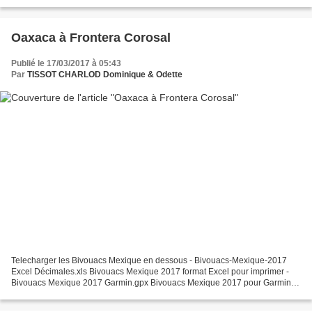
Bivouacs-Etats-Unis-2016-2017 Garmin GPX.gpx Bivouacs...
Oaxaca à Frontera Corosal
Publié le 17/03/2017 à 05:43
Par
TISSOT CHARLOD Dominique & Odette
Telecharger les Bivouacs Mexique en dessous - Bivouacs-Mexique-2017
Excel Décimales.xls Bivouacs Mexique 2017 format Excel pour imprimer -
Bivouacs Mexique 2017 Garmin.gpx Bivouacs Mexique 2017 pour Garmin, à
installer avec POI Loader - Bivouacs Mexique...