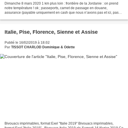
Dimanche 8 mars 2020 1 km plus loin : frontière de la Jordanie : on prend
notre température ! ok ; passeports, carnet de passage en douane,
assurance (payable uniquement en cash que nous n’avons pas et ici, pas
d’ATM, il faut changer !), police, douane...
Italie, Pise, Florence, Sienne et Assise
Publié le 16/02/2019 à 18:02
Par
TISSOT CHARLOD Dominique & Odette
Bivouacs imprimables, format Exel "Italie 2019" Bivouacs imprimables,