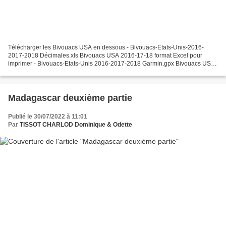
Télécharger les Bivouacs USA en dessous - Bivouacs-Etats-Unis-2016-
2017-2018 Décimales.xls Bivouacs USA 2016-17-18 format Excel pour
imprimer - Bivouacs-Etats-Unis 2016-2017-2018 Garmin.gpx Bivouacs USA
2016-17-18 pour Garmin, à installer avec POI Loader...
Madagascar deuxième partie
Publié le 30/07/2022 à 11:01
Par
TISSOT CHARLOD Dominique & Odette