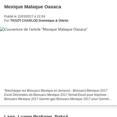
Mexique Malaque Oaxaca
Publié le 11/03/2017 à 22:04
Par
TISSOT CHARLOD Dominique & Odette
Telecharger les Bivouacs Mexique en dessous - Bivouacs-Mexique-2017
Excel Décimales.xls Bivouacs Mexique 2017 format Excel pour imprimer -
Bivouacs Mexique 2017 Garmin.gpx Bivouacs Mexique 2017 pour Garmin, à
installer avec POI Loader - Bivouacs Mexique...
Laos, Luang Prabang, Paksé