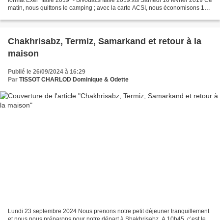
format Exel "Italie 2019" - Bivouacs Italie 2019.xls Samedi 16 février 2019 Ce
matin, nous quittons le camping ; avec la carte ACSI, nous économisons 10
euros. Nous empruntons une route...
Chakhrisabz, Termiz, Samarkand et retour à la
maison
Publié le 26/09/2024 à 16:29
Par
TISSOT CHARLOD Dominique & Odette
Lundi 23 septembre 2024 Nous prenons notre petit déjeuner tranquillement
et nous nous préparons pour notre départ à Shakhrisabz. A 10h45, c’est le