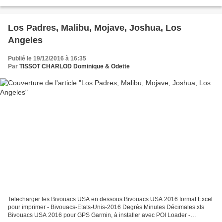
iranien. 10h30 : nous sommes à quai, à Shardja,...
Los Padres, Malibu, Mojave, Joshua, Los
Angeles
Publié le 19/12/2016 à 16:35
Par
TISSOT CHARLOD Dominique & Odette
Telecharger les Bivouacs USA en dessous Bivouacs USA 2016 format Excel
pour imprimer - Bivouacs-Etats-Unis-2016 Degrés Minutes Décimales.xls
Bivouacs USA 2016 pour GPS Garmin, à installer avec POI Loader -