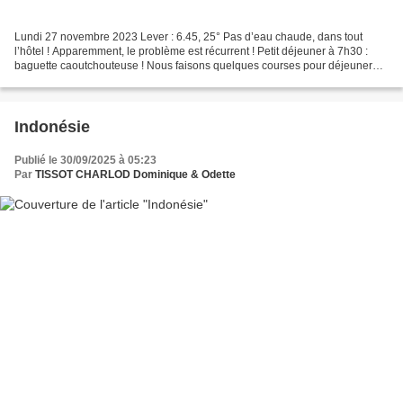
Lundi 27 novembre 2023 Lever : 6.45, 25° Pas d’eau chaude, dans tout
l’hôtel ! Apparemment, le problème est récurrent ! Petit déjeuner à 7h30 :
baguette caoutchouteuse ! Nous faisons quelques courses pour déjeuner
dans la chambre ; nous avons acheté un...
Indonésie
Publié le 30/09/2025 à 05:23
Par
TISSOT CHARLOD Dominique & Odette