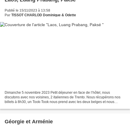
Publié le 15/11/2023 à 13:58
Par
TISSOT CHARLOD Dominique & Odette
Dimanche 5 novembre 2023 Petit déjeuner en face de l’hôtel, nous
discutons avec nos voisines, 2 italiennes de Trento. Nous récupérons nos
billets à 8h30, un Took-Took nous prend avec les deux belges et nous
déposent à l’embarcadère où on embarque à 9h30...
Géorgie et Arménie