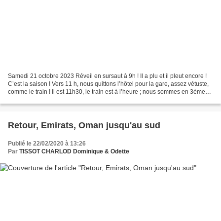
Samedi 21 octobre 2023 Réveil en sursaut à 9h ! Il a plu et il pleut encore !
C’est la saison ! Vers 11 h, nous quittons l’hôtel pour la gare, assez vétuste,
comme le train ! Il est 11h30, le train est à l’heure ; nous sommes en 3ème
classe ! Le train...
Retour, Emirats, Oman jusqu'au sud
Publié le 22/02/2020 à 13:26
Par
TISSOT CHARLOD Dominique & Odette