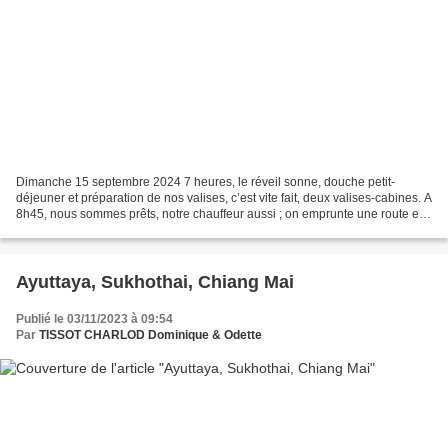
Dimanche 15 septembre 2024 7 heures, le réveil sonne, douche petit-
déjeuner et préparation de nos valises, c’est vite fait, deux valises-cabines. A
8h45, nous sommes prêts, notre chauffeur aussi ; on emprunte une route en
mauvais état, on se dit qu’à...
Ayuttaya, Sukhothai, Chiang Mai
Publié le 03/11/2023 à 09:54
Par
TISSOT CHARLOD Dominique & Odette