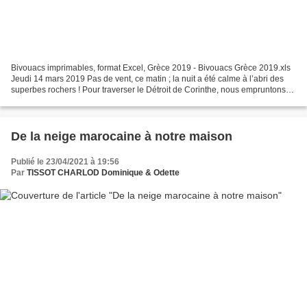
Bivouacs imprimables, format Excel, Grèce 2019 - Bivouacs Grèce 2019.xls
Jeudi 14 mars 2019 Pas de vent, ce matin ; la nuit a été calme à l’abri des
superbes rochers ! Pour traverser le Détroit de Corinthe, nous empruntons
un 1er tunnel, à péage, de...
De la neige marocaine à notre maison
Publié le 23/04/2021 à 19:56
Par
TISSOT CHARLOD Dominique & Odette