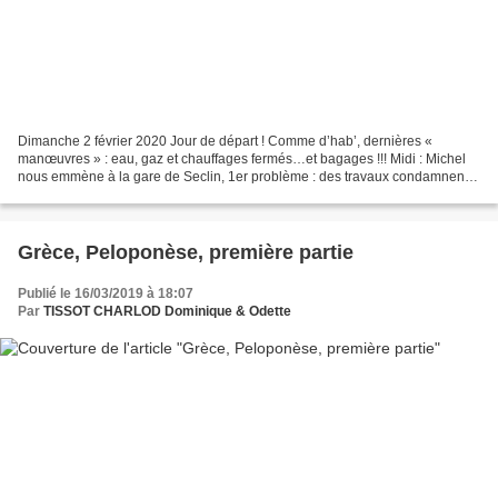
Dimanche 2 février 2020 Jour de départ ! Comme d’hab’, dernières «
manœuvres » : eau, gaz et chauffages fermés…et bagages !!! Midi : Michel
nous emmène à la gare de Seclin, 1er problème : des travaux condamnent
tous les accès à la gare en voiture ! Donc,...
Grèce, Peloponèse, première partie
Publié le 16/03/2019 à 18:07
Par
TISSOT CHARLOD Dominique & Odette