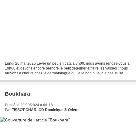
Lundi 26 mai 2025 Lever un peu en cata à 8h00, nous avons rendez-vous à
10h00 et devons encore prendre le petit déjeuner et faire les valises ; nous
arrivons à l’heure chez la dermatologue qui, elle non plus, n’a pas su se
lever ; elle arrive avec 30...
Boukhara
Publié le 20/09/2024 à 06:18
Par
TISSOT CHARLOD Dominique & Odette