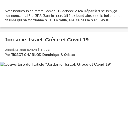
Avec beaucoup de retard Samedi 12 octobre 2024 Départ à 9 heures, ça
commence mal ! le GPS Garmin nous fait faux bond ainsi que le boiler d’eau
chaude qui ne fonctionne plus ! La route, elle, se passe bien ! Nous
traversons la Belgique, les Pays-Bas et...
Jordanie, Israël, Grèce et Covid 19
Publié le 20/03/2020 à 15:29
Par
TISSOT CHARLOD Dominique & Odette