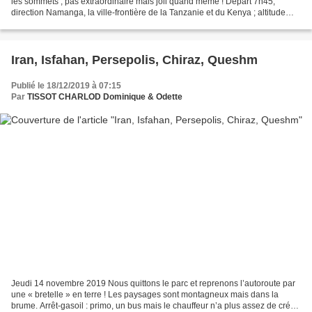
les sommets ; pas extraordinaire mais joli quand même ! Départ 7h45,
direction Namanga, la ville-frontière de la Tanzanie et du Kenya ; altitude
1650m. Il fait beau mais le vent...
Iran, Isfahan, Persepolis, Chiraz, Queshm
Publié le 18/12/2019 à 07:15
Par
TISSOT CHARLOD Dominique & Odette
Jeudi 14 novembre 2019 Nous quittons le parc et reprenons l’autoroute par
une « bretelle » en terre ! Les paysages sont montagneux mais dans la
brume. Arrêt-gasoil : primo, un bus mais le chauffeur n’a plus assez de crédit