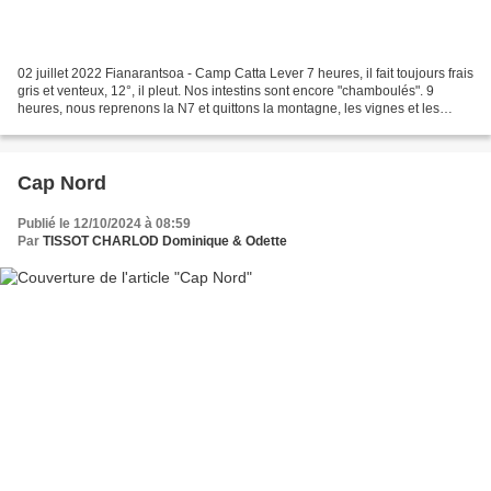
02 juillet 2022 Fianarantsoa - Camp Catta Lever 7 heures, il fait toujours frais
gris et venteux, 12°, il pleut. Nos intestins sont encore "chamboulés". 9
heures, nous reprenons la N7 et quittons la montagne, les vignes et les
rizières. Premier arrêt...
Cap Nord
Publié le 12/10/2024 à 08:59
Par
TISSOT CHARLOD Dominique & Odette