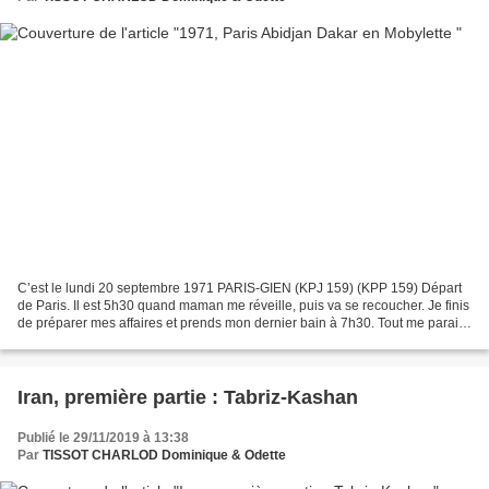
C’est le lundi 20 septembre 1971 PARIS-GIEN (KPJ 159) (KPP 159) Départ
de Paris. Il est 5h30 quand maman me réveille, puis va se recoucher. Je finis
de préparer mes affaires et prends mon dernier bain à 7h30. Tout me parait
complet, je décide de partir...
Iran, première partie : Tabriz-Kashan
Publié le 29/11/2019 à 13:38
Par
TISSOT CHARLOD Dominique & Odette