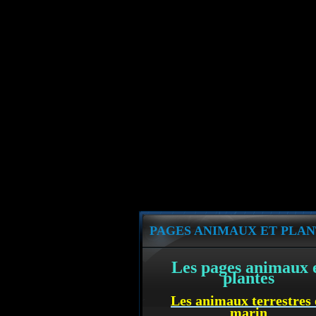
PAGES ANIMAUX ET PLAN
Les pages animaux 
plantes
Les animaux terrestres 
marin