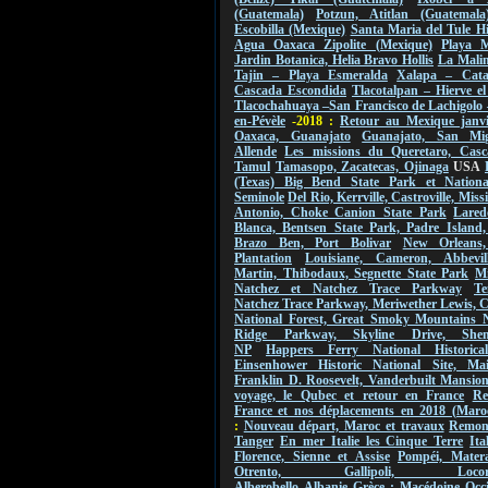
(Guatemala)
Potzun, Atitlan (Guatemala
Escobilla (Mexique)
Santa Maria del Tule Hi
Agua Oaxaca Zipolite (Mexique)
Playa M
Jardin Botanica, Helia Bravo Hollis
La Malin
Tajin – Playa Esmeralda
Xalapa – Cat
Cascada Escondida
Tlacotalpan – Hierve e
Tlacochahuaya –San Francisco de Lachigolo
en-Pévèle
-2018 :
Retour au Mexique janvi
Oaxaca, Guanajato
Guanajato, San Mi
Allende
Les missions du Queretaro, Casc
Tamul
Tamasopo, Zacatecas, Ojinaga
USA
(Texas) Big Bend State Park et Nationa
Seminole
Del Rio, Kerrville, Castroville, Mis
Antonio, Choke Canion State Park
Lared
Blanca, Bentsen State Park, Padre Island,
Brazo Ben, Port Bolivar
New Orleans
Plantation
Louisiane, Cameron, Abbevil
Martin, Thibodaux, Segnette State Park
Mi
Natchez et Natchez Trace Parkway
Te
Natchez Trace Parkway, Meriwether Lewis, 
National Forest, Great Smoky Mountains 
Ridge Parkway, Skyline Drive, Shen
NP
Happers Ferry National Historica
Einsenhower Historic National Site, Ma
Franklin D. Roosevelt, Vanderbuilt Mansio
voyage, le Qubec et retour en France
Re
France et nos déplacements en 2018 (Maro
:
Nouveau départ, Maroc et travaux
Remont
Tanger
En mer Italie les Cinque Terre
Ita
Florence, Sienne et Assise
Pompéi, Mater
Otrento, Gallipoli, Locorot
Alberobello
Albanie
Grèce : Macédoine Occi