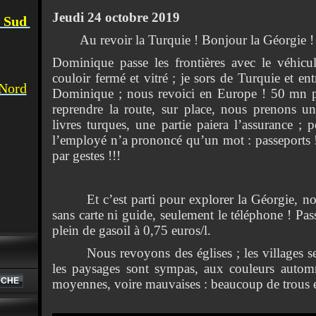
Jeudi 24 octobre 2019
u Sud
Au revoir la Turquie ! Bonjour la Géorgie !
Dominique passe les frontières avec le véhicu
couloir fermé et vitré ; je sors de Turquie et ent
 Nord
Dominique ; nous revoici en Europe ! 50 mn p
reprendre la route, sur place, nous prenons u
livres turques, une partie paiera l’assurance ; p
l’employé n’a prononcé qu’un mot : passeports ! L
par gestes !!!
Et c’est parti pour explorer la Géorgie, n
sans carte ni guide, seulement le téléphone ! Pass
plein de gasoil à 0,75 euros/l.
Nous revoyons des églises ; les villages semb
les paysages sont sympas, aux couleurs automn
moyennes, voire mauvaises : beaucoup de trous e