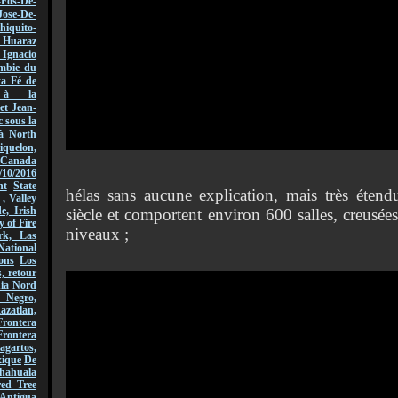
-Fos-De-
Jose-De-
hiquito-
Huaraz
acio
mbie du
ta Fé de
r à la
et Jean-
 sous la
à North
quelon,
Canada
/10/2016
nt
State
hélas sans aucune explication, mais très étend
, Valley
, Irish
siècle et comportent environ 600 salles, creusées 
y of Fire
niveaux ;
rk, Las
National
ons
Los
, retour
nia Nord
 Negro,
azatlan,
rontera
Frontera
gartos,
xique
De
hahuala
ed Tree
Antigua