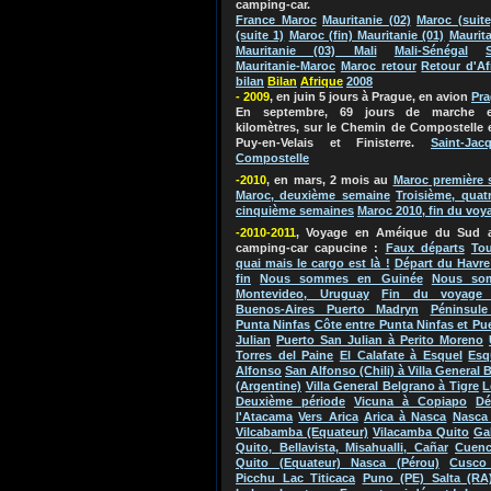
camping-car.
France Maroc
Mauritanie (02)
Maroc (suite
(suite 1)
Maroc (fin) Mauritanie (01)
Maurita
Mauritanie (03) Mali
Mali-Sénégal
Mauritanie-Maroc
Maroc retour
Retour d'Af
bilan
Bila
n
Afriq
ue
2
0
0
8
- 2009
, en juin 5 jours à Prague, en avion
Pr
En septembre, 69 jours de marche e
kilomètres, sur le Chemin de Compostelle 
Puy-en-Velais et Finisterre.
Saint-Jac
Compostelle
-2010
, en mars, 2 mois au
Maroc
première 
Maroc, deuxième semaine
Troisième, quat
cinquième semaines
Maroc 2010, fin du voy
-2010-2011
, Voyage en Améique du Su
d 
camping-car capucine
:
Faux départs
Tou
quai mais le cargo est là !
Départ du Havre
fin
Nous sommes en Guinée
Nous so
Montevideo, Uruguay
Fin du voyage 
Buenos-Aires Puerto Madryn
Péninsule
Punta Ninfas
Côte entre Punta Ninfas et Pu
Julian
Puerto San Julian à Perito Moreno
Torres del Paine
El Calafate à Esquel
Esq
Alfonso
San Alfonso (Chili) à Villa General 
(Argentine)
Villa General Belgrano à Tigre
L
Deuxième période
Vicuna à Copiapo
Dé
l'Atacama
Vers Arica
Arica à Nasca
Nasca 
Vilcabamba (Equateur)
Vilacamba Quito
Ga
Quito, Bellavista, Misahualli, Cañar
Cuenc
Quito (Equateur) Nasca (Pérou)
Cusco
Picchu Lac Titicaca
Puno (PE) Salta (RA