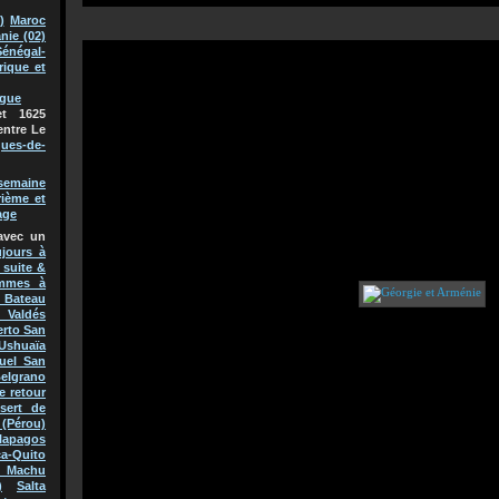
)
Maroc
nie (02)
Sénégal-
rique et
ague
t 1625
entre Le
ques-de-
semaine
rième et
age
avec un
jours à
 suite &
mmes à
Bateau
 Valdés
erto San
Ushuaïa
uel San
Belgrano
e retour
sert de
(Pérou)
lapagos
a-Quito
 Machu
)
Salta