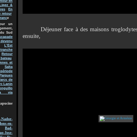
etour en
Lipez &
res
En
e retour
Franc
e
pour un
Déjeuner face à des maisons troglodytes, V
gement,
 du Sud
ensuite,
scapade
t devenu
L'Est
 tranche
Retour
 bateau
nnes et
Salta
 période
Parques
arcs de
rc Lanin
onguillo
a via
capucine
-Nador-
ons-en-
Bad-
ao-Jose-