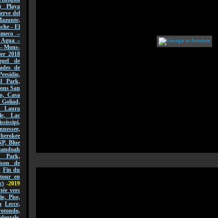
) Playa
erve del
azunte,
che - El
ameco –
l Agua –
 – Mons-
er 2018
guel de
ades de
Presidio,
l Park,
sions San
o, Casa
 Goliad,
, Laura
le, Lac
ssissipi,
nnessee,
Cherokee
NP, Blue
andoah
l Park,
ison de
n
Fin du
tour en
c)
-2019
ée vers
lie, Pise,
a
Lecce,
ondo,
dentale,