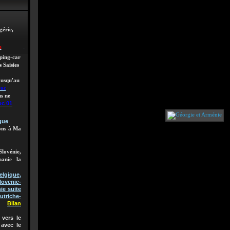
gérie,
e
mping-car
 Saisies
 jusqu'au
roc
s ne
oc 01
gue
lons à Ma
Slovénie,
banie la
gique,
lovenie-
ie suite
utriche-
Bilan
vers le
 avec le