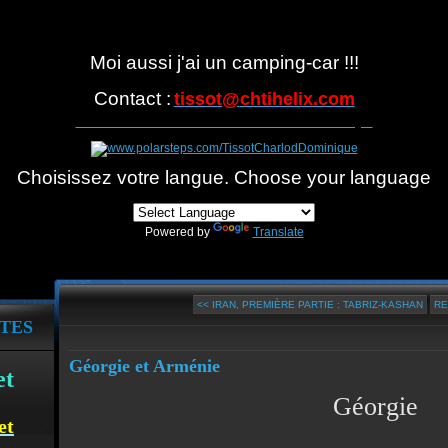
Moi aussi j'ai un camping-car !!!
Contact :
tissot@
chtihelix.com
Suivre notre itinéraire avec Polarsteps
Choisissez votre langue. Choose your language
Powered by
Translate
<< IRAN, PREMIÈRE PARTIE : TABRIZ-KASHAN
RE
TES
Géorgie et Arménie
et
Géorgie
et