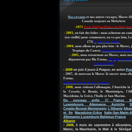
Nos voyages
et nos autres voyages, Maroc Al
Canada toujours en Mobylette
-1971
Paris Abidjan Dakar en Mobylett
- 2003
, on fait des folies : nous achetons un ca
(on vieillit)
pour commencer, on va pas loin, Les
(73)
5 jours aux Saisies
- 2004
, nous allons un peu plus loin : le Maroc,
Tropique du Cancer.
Nous sommes au Ma
- 2005
, nous retournons au Maroc, mais nou
Voyage au Mar
dépasserons pas Ma Fatma.
octobre 2005
- 2009
en juin 5 jours à Prague, en avion
Pra
- 2007, de nouveau le Maroc là encore nous al
Fatma.
Maroc le retour de nos vacances
- 2008
, nous visitons l'allemagne, l'Autriche la 
la Croatie, la Bosnie, le Monténégro, l'Al
Macédoine, la Grèce, l'Italie et San-Marino.
Du nouveau enfin !!! France Bel
Luxembourg, Allemagne, Autriche
S
Croatie-Bosnie-Montenegro
L'Albanie
Alban
et fin
Macedoine-Grèce
Italie-San-Marin-A
Allemagne-Luxemburg-Belgique-France
Albanie
- 2008
, 3 mois de septembre à décembre, 
Maroc, la Mauritanie, le Mali & le Sénégal