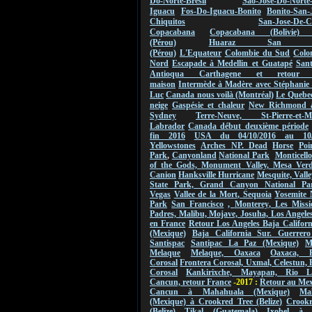
Do-Norte-Bresil
Sao-Jose-Do-Norte
Iguacu
Fos-Do-Iguacu-Bonito
Bonito-San-
Chiquitos
San-Jose-De-C
Copacabana
Copacabana (Bolivie) 
(Pérou)
Huaraz San Ign
(Pérou)
L'Equateur
Colombie du Sud
Colo
Nord
Escapade à Medellin et Guatapé
San
Antioqua Carthagene et retou
maison
Intermède à Madère avec Stéphanie 
Luc
Canada nous voilà (Montréal)
Le Quebec
neige
Gaspésie et chaleur
New Richmond 
Sydney
Terre-Neuve, St-Pierre-et-Mi
Labrador
Canada début deuxième période
fin 2016
USA du 04/10/2016 au
10
Yellowstones
Arches NP.
Dead
Horse
Poi
Park
,
Canyonland
National Park
Monticello
of the Gods,
Monument
Valley
,
Mesa Verde
Canion
Hanksville Hurricane
Mesquite, Valle
State Park, Grand Canyon National Pa
Vegas
Vallee de
la Mort
,
Sequoia
Yosemite 
Park
San Francisco
,
Monterey
, Les Missi
Padres, Malibu, Mojave, Josuha, Los Angeles
en France
Retour Los Angeles Baja Califor
(Mexique)
Baja California Sur. Guerrero
Santispac
Santipac La Paz (Mexique)
M
Melaque
Melaque, Oaxaca
Oaxaca, F
Corosal
Frontera Corosal, Uxmal, Celestun, 
Corosal
Kankirixche, Mayapan, Rio La
Cancun, retour France
-2017 :
Retour au Me
Cancun à Mahahuala (Mexique)
Ma
(Mexique) à Crookred Tree (Belize)
Crookr
(Belize) Tikal (Guatemala)
Ixobel à 