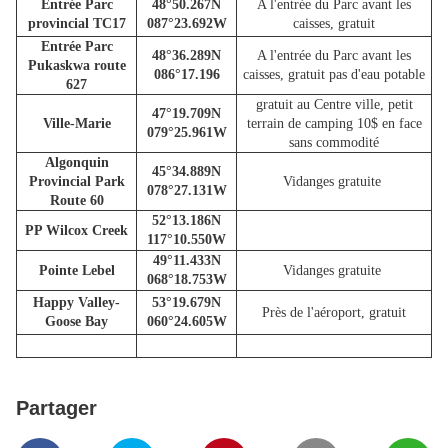
Entrée Parc
48°50.267N
A l'entrée du Parc avant les
provincial TC17
087°23.692W
caisses, gratuit
Entrée Parc
48°36.289N
A l'entrée du Parc avant les
Pukaskwa route
086°17.196
caisses, gratuit pas d'eau potable
627
gratuit au Centre ville, petit
47°19.709N
Ville-Marie
terrain de camping 10$ en face
079°25.961W
sans commodité
Algonquin
45°34.889N
Provincial Park
Vidanges gratuite
078°27.131W
Route 60
52°13.186N
PP Wilcox Creek
117°10.550W
49°11.433N
Pointe Lebel
Vidanges gratuite
068°18.753W
Happy Valley-
53°19.679N
Près de l'aéroport, gratuit
Goose Bay
060°24.605W
Partager