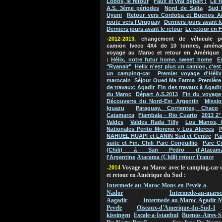
Lobos, le retour
Faux et vrai départ !
Le r
A.S. 3ème périodes
Nord de Salta
Sud 
Uyuni
Retour vers Cordoba et Buenos Ai
route vers l'Uruguay
Derniers jours avant l
Derniers jours avant le retour
Le retour en 
-2012-2013
, changement de véhicule 
camion Iveco 4X4 de 10 tonnes, aména
voyage au Maroc et retour en Amérique
:
Hélix, notre futur home, sweet home
E
"Ryanair"
Helix n'est plus un camion, c'es
un camping-car
Premier voyage d'Hélix
marocain
Séjour Oued Ma Fatma
Première
de travaux: Agadir
Fin des travaux à Agadir
du Maroc
Départ A.S.2013
Fin du voyage
Découverte du Nord-Est Argentin
Missio
Iguazu
Paraguay, Corrientes, Chaco
Catamarca
Fiambala - Rio Cuarto
2013 2°
Valdes
Valdes Rada Tilly
Los Manos, 
Nationales Perito Moreno y Los Alerces
P
NAHUEL HUAPI et LANIN Sud et Centre
Pa
suite et Fin, Chili Parc Conguillio
Parc C
(Chili) à San Pedro d'Atacam
Atacama (Chili) retour France
l'Argentine
-2014
Voyage au Maroc avec le camping-car 
et retour en Amérique du Sud :
Intermede-au-Maroc-Mons-en-Pevele-a-
Nador
Intermede-au-maroc
Aagadir
Intermede-au-Maroc-Agadir-M
Pevele
Oiseaux-d'Amerique-du-Sud-1
kissingen
Escale-a-Istanbul
Buenos-Aires-S