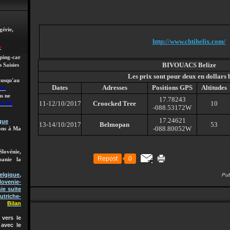
gérie,
http://www.chtihelix.com/
e
mping-car
BIVOUACS Belize
 Saisies
Les prix sont pour deux en dollars 
 jusqu'au
Dates
Adresses
Positions GPS
Altitudes
roc
s ne
17.78243
11-12/10/2017
Croocked Tree
10
oc 01
-088.53172W
17.24621
gue
13-14/10/2017
Belmopan
53
-088.80052W
lons à Ma
Slovénie,
Repost
0
banie la
gique,
Pu
lovenie-
ie suite
utriche-
Bilan
vers le
 avec le