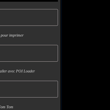
l pour imprimer
taller avec POI Loader
 Tom Tom