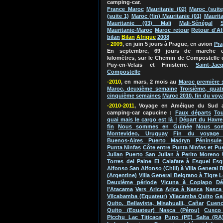
camping-car.
France Maroc
Mauritanie (02)
Maroc (suite
(suite 1)
Maroc (fin) Mauritanie (01)
Maurita
Mauritanie (03) Mali
Mali-Sénégal
Mauritanie-Maroc
Maroc retour
Retour d'Af
bilan
Bila
n
Afriq
ue
2
0
0
8
- 2009
, en juin 5 jours à Prague, en avion
Pr
En septembre, 69 jours de marche e
kilomètres, sur le Chemin de Compostelle 
Puy-en-Velais et Finisterre.
Saint-Jac
Compostelle
-2010
, en mars, 2 mois au
Maroc
première 
Maroc, deuxième semaine
Troisième, quat
cinquième semaines
Maroc 2010, fin du voy
-2010-2011
, Voyage en Améique du Su
d 
camping-car capucine
:
Faux départs
Tou
quai mais le cargo est là !
Départ du Havre
fin
Nous sommes en Guinée
Nous so
Montevideo, Uruguay
Fin du voyage 
Buenos-Aires Puerto Madryn
Péninsule
Punta Ninfas
Côte entre Punta Ninfas et Pu
Julian
Puerto San Julian à Perito Moreno
Torres del Paine
El Calafate à Esquel
Esq
Alfonso
San Alfonso (Chili) à Villa General 
(Argentine)
Villa General Belgrano à Tigre
L
Deuxième période
Vicuna à Copiapo
Dé
l'Atacama
Vers Arica
Arica à Nasca
Nasca 
Vilcabamba (Equateur)
Vilacamba Quito
Ga
Quito, Bellavista, Misahualli, Cañar
Cuenc
Quito (Equateur) Nasca (Pérou)
Cusco
Picchu Lac Titicaca
Puno (PE) Salta (RA