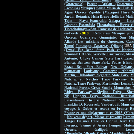
(Guatemala)
Potzun, Atitlan (Guatemala
Escobilla (Mexique)
Santa Maria del Tule Hi
Agua Oaxaca Zipolite (Mexique)
Playa M
Jardin Botanica, Helia Bravo Hollis
La Malin
Tajin – Playa Esmeralda
Xalapa – Cat
Cascada Escondida
Tlacotalpan – Hierve e
Tlacochahuaya –San Francisco de Lachigolo
en-Pévèle
-2018 :
Retour au Mexique janvi
Oaxaca, Guanajato
Guanajato, San Mi
Allende
Les missions du Queretaro, Casc
Tamul
Tamasopo, Zacatecas, Ojinaga
USA
(Texas) Big Bend State Park et Nationa
Seminole
Del Rio, Kerrville, Castroville, Mis
Antonio, Choke Canion State Park
Lared
Blanca, Bentsen State Park, Padre Island,
Brazo Ben, Port Bolivar
New Orleans
Plantation
Louisiane, Cameron, Abbevil
Martin, Thibodaux, Segnette State Park
Mi
Natchez et Natchez Trace Parkway
Te
Natchez Trace Parkway, Meriwether Lewis, 
National Forest, Great Smoky Mountains 
Ridge Parkway, Skyline Drive, Shen
NP
Happers Ferry National Historica
Einsenhower Historic National Site, Ma
Franklin D. Roosevelt, Vanderbuilt Mansio
voyage, le Qubec et retour en France
Re
France et nos déplacements en 2018 (Maro
:
Nouveau départ, Maroc et travaux
Remont
Tanger
En mer Italie les Cinque Terre
Ita
Florence, Sienne et Assise
Pompéi, Mater
Otrento, Gallipoli, Locorot
Alberobello
Albanie
Grèce : Macédoine Occi