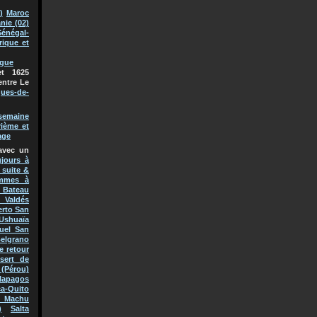
)
Maroc
nie (02)
Sénégal-
rique et
ague
t 1625
entre Le
ques-de-
semaine
rième et
age
avec un
jours à
 suite &
mmes à
Bateau
 Valdés
erto San
Ushuaïa
uel San
Belgrano
e retour
sert de
(Pérou)
lapagos
a-Quito
 Machu
)
Salta