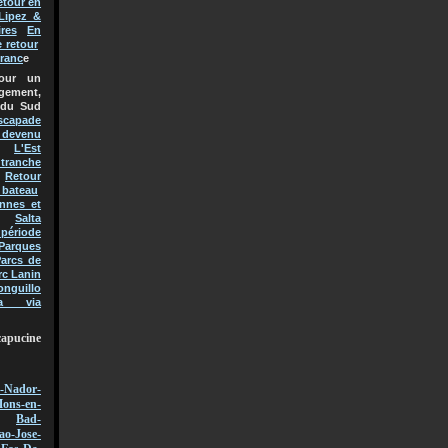
etour en
Lipez &
res
En
e retour
Franc
e
pour un
gement,
 du Sud
scapade
t devenu
L'Est
 tranche
Retour
 bateau
nnes et
Salta
 période
Parques
arcs de
rc Lanin
onguillo
a via
capucine
-Nador-
ons-en-
Bad-
ao-Jose-