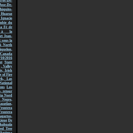
-Fos-De-
Jose-De-
hiquito-
Huaraz
acio
mbie du
ta Fé de
r à la
et Jean-
 sous la
à North
quelon,
Canada
/10/2016
nt
State
, Valley
, Irish
y of Fire
rk, Las
National
ons
Los
, retour
nia Nord
 Negro,
azatlan,
rontera
Frontera
gartos,
xique
De
hahuala
ed Tree
Antigua