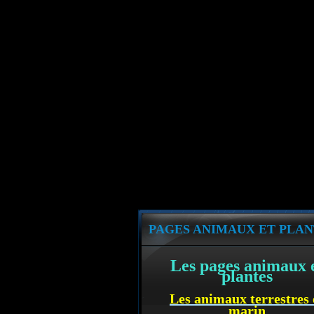
PAGES ANIMAUX ET PLAN
Les pages animaux 
plantes
Les animaux terrestres 
marin