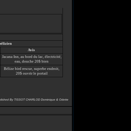
bélizien
Avis
Jacana Inn, au bord du lac, électricité,
eau, douche 20$ bien
Bélize bird rescue, superbe endroit,
20$ ouvrir le portail
blished By TISSOT CHARLOD Dominique & Odette