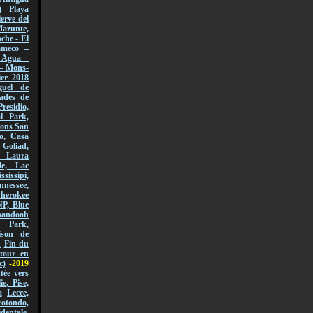
) Playa
erve del
azunte,
che - El
ameco –
l Agua –
 – Mons-
er 2018
guel de
ades de
Presidio,
l Park,
sions San
o, Casa
 Goliad,
, Laura
le, Lac
ssissipi,
nnessee,
Cherokee
NP, Blue
andoah
l Park,
ison de
n
Fin du
tour en
c)
-2019
ée vers
lie, Pise,
a
Lecce,
ondo,
dentale,