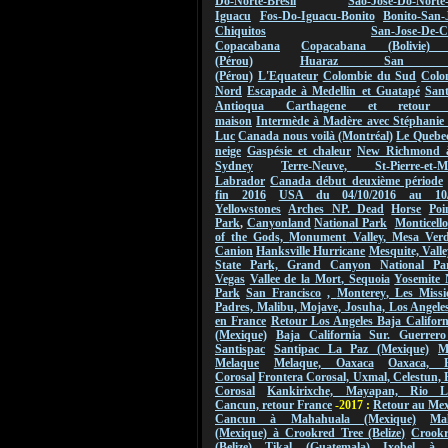
Do-Norte-Bresil
Sao-Jose-Do-Norte
Iguacu
Fos-Do-Iguacu-Bonito
Bonito-San-
Chiquitos
San-Jose-De-C
Copacabana
Copacabana (Bolivie) 
(Pérou)
Huaraz San Ign
(Pérou)
L'Equateur
Colombie du Sud
Colo
Nord
Escapade à Medellin et Guatapé
San
Antioqua Carthagene et retou
maison
Intermède à Madère avec Stéphanie 
Luc
Canada nous voilà (Montréal)
Le Quebec
neige
Gaspésie et chaleur
New Richmond 
Sydney
Terre-Neuve, St-Pierre-et-Mi
Labrador
Canada début deuxième période
fin 2016
USA du 04/10/2016 au
10
Yellowstones
Arches NP.
Dead
Horse
Poi
Park
,
Canyonland
National Park
Monticello
of the Gods,
Monument
Valley
,
Mesa Verde
Canion
Hanksville Hurricane
Mesquite, Valle
State Park, Grand Canyon National Pa
Vegas
Vallee de
la Mort
,
Sequoia
Yosemite 
Park
San Francisco
,
Monterey
, Les Missi
Padres, Malibu, Mojave, Josuha, Los Angeles
en France
Retour Los Angeles Baja Califor
(Mexique)
Baja California Sur. Guerrero
Santispac
Santipac La Paz (Mexique)
M
Melaque
Melaque, Oaxaca
Oaxaca, F
Corosal
Frontera Corosal, Uxmal, Celestun, 
Corosal
Kankirixche, Mayapan, Rio La
Cancun, retour France
-2017 :
Retour au Me
Cancun à Mahahuala (Mexique)
Ma
(Mexique) à Crookred Tree (Belize)
Crookr
(Belize) Tikal (Guatemala)
Ixobel à 