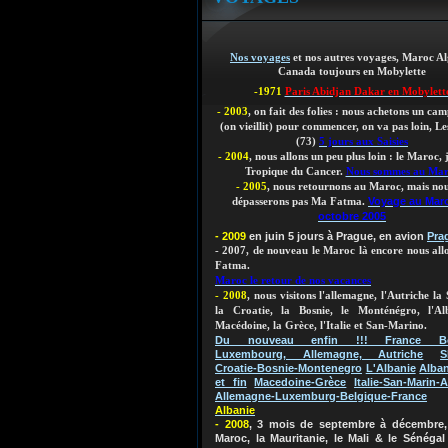
Nos voyages
et nos autres voyages, Maroc Al
Canada toujours en Mobylette
-1971
Paris Abidjan Dakar en Mobylett
- 2003
, on fait des folies : nous achetons un ca
(on vieillit)
pour commencer, on va pas loin, Les
(73)
5 jours aux Saisies
- 2004
, nous allons un peu plus loin : le Maroc,
Tropique du Cancer.
Nous sommes au Ma
- 2005
, nous retournons au Maroc, mais nou
Voyage au Mar
dépasserons pas Ma Fatma.
octobre 2005
- 2009
en juin 5 jours à Prague, en avion
Pra
- 2007, de nouveau le Maroc là encore nous al
Fatma.
Maroc le retour de nos vacances
- 2008
, nous visitons l'allemagne, l'Autriche la 
la Croatie, la Bosnie, le Monténégro, l'Al
Macédoine, la Grèce, l'Italie et San-Marino.
Du nouveau enfin !!! France Bel
Luxembourg, Allemagne, Autriche
S
Croatie-Bosnie-Montenegro
L'Albanie
Alban
et fin
Macedoine-Grèce
Italie-San-Marin-A
Allemagne-Luxemburg-Belgique-France
Albanie
- 2008
, 3 mois de septembre à décembre, 
Maroc, la Mauritanie, le Mali & le Sénégal