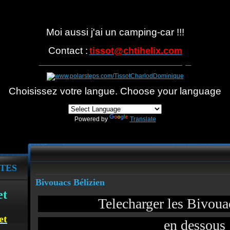
Moi aussi j'ai un camping-car !!!
Contact :
tissot@
chtihelix.com
Suivre notre itinéraire avec Polarsteps
Choisissez votre langue. Choose your language
Powered by
Translate
TES
Bivouacs Bélizien
et
Telecharger les Bivoua
et
en dessous