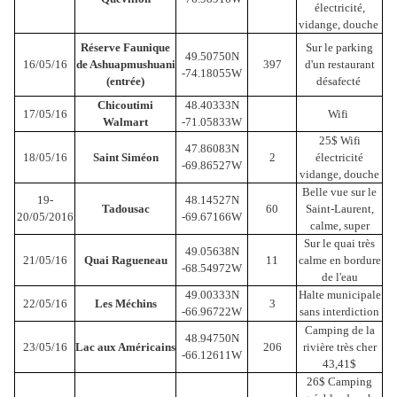
électricité,
vidange, douche
Réserve Faunique
Sur le parking
49.50750N
16/05/16
de Ashuapmushuani
397
d'un restaurant
-74.18055W
(entrée)
désafecté
Chicoutimi
48.40333N
17/05/16
Wifi
Walmart
-71.05833W
25$ Wifi
47.86083N
18/05/16
Saint Siméon
2
électricité
-69.86527W
vidange, douche
Belle vue sur le
19-
48.14527N
Tadousac
60
Saint-Laurent,
20/05/2016
-69.67166W
calme, super
Sur le quai très
49.05638N
21/05/16
Quai Ragueneau
11
calme en bordure
-68.54972W
de l'eau
49.00333N
Halte municipale
22/05/16
Les Méchins
3
-66.96722W
sans interdiction
Camping de la
48.94750N
23/05/16
Lac aux Américains
206
rivière très cher
-66.12611W
43,41$
26$ Camping