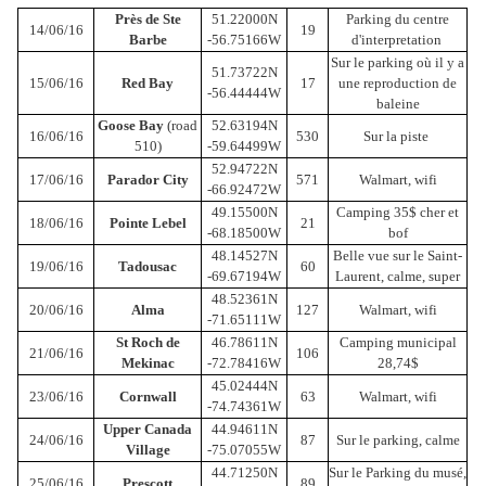
Près de Ste
51.22000N
Parking du centre
14/06/16
19
Barbe
-56.75166W
d'interpretation
Sur le parking où il y a
51.73722N
15/06/16
Red Bay
17
une reproduction de
-56.44444W
baleine
Goose Bay
(road
52.63194N
16/06/16
530
Sur la piste
510)
-59.64499W
52.94722N
17/06/16
Parador City
571
Walmart, wifi
-66.92472W
49.15500N
Camping 35$ cher et
18/06/16
Pointe Lebel
21
-68.18500W
bof
48.14527N
Belle vue sur le Saint-
19/06/16
Tadousac
60
-69.67194W
Laurent, calme, super
48.52361N
20/06/16
Alma
127
Walmart, wifi
-71.65111W
St Roch de
46.78611N
Camping municipal
21/06/16
106
Mekinac
-72.78416W
28,74$
45.02444N
23/06/16
Cornwall
63
Walmart, wifi
-74.74361W
Upper Canada
44.94611N
24/06/16
87
Sur le parking, calme
Village
-75.07055W
44.71250N
Sur le Parking du musé,
25/06/16
Prescott
89