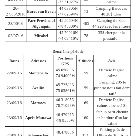
-75.51027W
calme
26-
44.03305N
Camping Barcovas
Barcovan Beach
73
27/06/2016
-77.62694W
40,20$ Cher
Parc Provincial
45.56694N
Camping du Parc
28/06/16
405
Algonquin
-78.45000W
44,92$ avec les entrées
45.70916N
35$ cher pour la
02/07/16
Mirabel
78
-74.09416W
prestation
Deuxième période
Positions
Dates
Adresses
Altitudes
Avis
GPS
45.65083N
Derrière l'église,
22/09/16
Montebello
159
-74.94000W
calme
Camping, 20$ le
45.72583N
22/09/16
Avellin
159
proprio nous fait demi
-75.05861W
tarif
46.31805N
Derrière l'église,
23/09/16
Mattawa
169
-78.71027W
calme, cloche à 8h
Sur un petit chemin
46.47027N
23/09/16
Après Mattawa
160
en bordure d'un lac
-78.9555W
calme
Parking près de
48.47888N
24/09/16
Schumacher
313
l'Office du Tourisme,