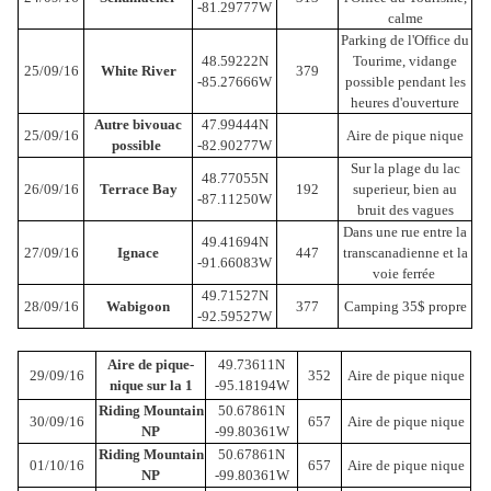
-81.29777W
calme
Parking de l'Office du
48.59222N
Tourime, vidange
25/09/16
White River
379
-85.27666W
possible pendant les
heures d'ouverture
Autre bivouac
47.99444N
25/09/16
Aire de pique nique
possible
-82.90277W
Sur la plage du lac
48.77055N
26/09/16
Terrace Bay
192
superieur, bien au
-87.11250W
bruit des vagues
Dans une rue entre la
49.41694N
27/09/16
Ignace
447
transcanadienne et la
-91.66083W
voie ferrée
49.71527N
28/09/16
Wabigoon
377
Camping 35$ propre
-92.59527W
Aire de pique-
49.73611N
29/09/16
352
Aire de pique nique
nique sur la 1
-95.18194W
Riding Mountain
50.67861N
30/09/16
657
Aire de pique nique
NP
-99.80361W
Riding Mountain
50.67861N
01/10/16
657
Aire de pique nique
NP
-99.80361W