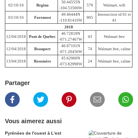
50.44555N
02/10/16
Regina
579
Walmart, wifi
-104.53500W
49.46444N
Intersection rd 61 et
03/10/16
Foremost
905
-110.81416W
41
2018
46.72819N
12/04/2018
Pont de Quebec
43
Walmart free
-071.27467W
46.87101N
12/04/2018
Beauport
74
Walmart free, calme
-071.20456W
45.62960N
13/04/2018
Rosemère
24
Walmart free, calme
-073.82998W
Partager
Vous aimerez aussi
Pyrénées de l'ouest à L'est