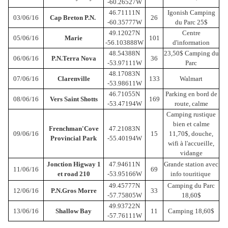
-60.26527W
46.71111N
Igonish Camping
03/06/16
Cap Breton P.N.
26
-60.35777W
du Parc 25$
49.12027N
Centre
05/06/16
Marie
101
-56.103888W
d'information
48.54388N
23,50$ Camping du
06/06/16
P.N.Terra Nova
36
-53.97111W
Parc
48.17083N
07/06/16
Clarenville
133
Walmart
-53.98611W
46.71055N
Parking en bord de
08/06/16
Vers Saint Shotts
169
-53.47194W
route, calme
Camping rustique
bien et calme
Frenchman'Cove
47.21083N
09/06/16
15
11,70$, douche,
Provincial Park
-55.40194W
wifi à l'accueille,
vidange
Jonction Higway 1
47.94611N
Grande station avec
11/06/16
69
et road 210
-53.95166W
info touritique
49.45777N
Camping du Parc
12/06/16
P.N.Gros Morre
33
-57.75805W
18,60$
49.93722N
13/06/16
Shallow Bay
11
Camping 18,60$
-57.76111W