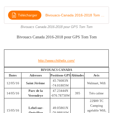
Télécharger
Bivouacs-Canada 2016-2018 Tom Tom Ov2
Bivouacs Canada 2016-2018 pour GPS Tom Tom
Bivouacs
Canada 2016-2018
pour GPS Tom Tom
http://www.chtihelix.com/
BIVOUACS CANADA
Dates
Adresses
Positions GPS
Altitudes
Avis
45.76083N
12/05/16
Saint Jérôme
Walmart, Wifi
-74.01805W
Parc de la
47.23444N
14/05/16
395
Très calme
Verendrye
-076.78750W
22$89 TC
Camping
Lebel-sur-
49.05861N
15/05/16
agréable Wifi,
Quévillon
-76.98916W