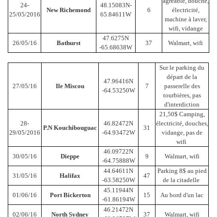
agréable, douche,
24-
48.15083N-
New Richemond
6
électricité,
25/05/2016
65.84611W
machine à laver,
wifi, vidange
47.6275N
26/05/16
Bathurst
37
Walmart, wifi
-65.68638W
Sur le parking du
départ de la
47.96416N
27/05/16
Ile Miscou
7
passerelle des
-64.53250W
tourbières, pas
d'interdiction
21,50$ Camping,
28-
46.82472N
électricité, douches,
P.N Kouchibouguac
31
29/05/2016
-64.93472W
vidange, pas de
wifi
46.09722N
30/05/16
Dieppe
9
Walmart, wifi
-64.75888W
44.64611N
Parking 8$ au pied
31/05/16
Halifax
47
-63.58250W
de la citadelle
45.11944N
01/06/16
Port Bickerton
15
Au bord d'un lac
-61.86194W
46.21472N
02/06/16
North Sydney
37
Walmart, wifi