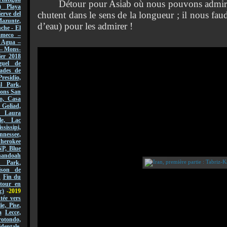
Détour pour Asiab où nous pouvons admirer 
) Playa
chutent dans le sens de la longueur ; il nous fau
erve del
azunte,
d’eau) pour les admirer !
che - El
ameco –
l Agua –
 – Mons-
er 2018
guel de
ades de
Presidio,
l Park,
sions San
o, Casa
 Goliad,
, Laura
le, Lac
ssissipi,
nnessee,
Cherokee
NP, Blue
andoah
l Park,
ison de
n
Fin du
tour en
c)
-2019
ée vers
lie, Pise,
a
Lecce,
ondo,
dentale,