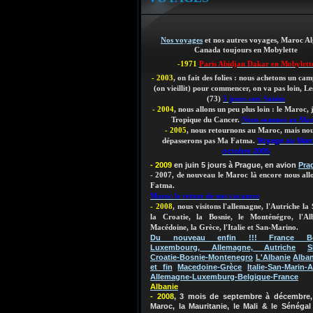
Nos voyages
et nos autres voyages, Maroc Al
Canada toujours en Mobylette
-1971
Paris Abidjan Dakar en Mobylett
- 2003
, on fait des folies : nous achetons un ca
(on vieillit)
pour commencer, on va pas loin, Les
(73)
5 jours aux Saisies
- 2004
, nous allons un peu plus loin : le Maroc,
Tropique du Cancer.
Nous sommes au Ma
- 2005
, nous retournons au Maroc, mais nou
Voyage au Mar
dépasserons pas Ma Fatma.
octobre 2005
- 2009
en juin 5 jours à Prague, en avion
Pra
- 2007, de nouveau le Maroc là encore nous al
Fatma.
Maroc le retour de nos vacances
- 2008
, nous visitons l'allemagne, l'Autriche la 
la Croatie, la Bosnie, le Monténégro, l'Al
Macédoine, la Grèce, l'Italie et San-Marino.
Du nouveau enfin !!! France Bel
Luxembourg, Allemagne, Autriche
S
Croatie-Bosnie-Montenegro
L'Albanie
Alban
et fin
Macedoine-Grèce
Italie-San-Marin-A
Allemagne-Luxemburg-Belgique-France
Albanie
- 2008
, 3 mois de septembre à décembre, 
Maroc, la Mauritanie, le Mali & le Sénégal