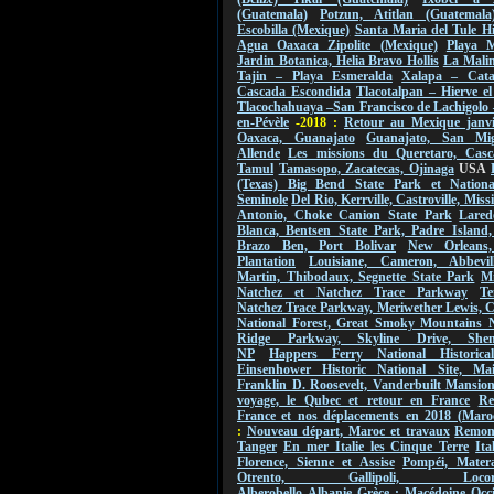
(Guatemala)
Potzun, Atitlan (Guatemala
Escobilla (Mexique)
Santa Maria del Tule Hi
Agua Oaxaca Zipolite (Mexique)
Playa M
Jardin Botanica, Helia Bravo Hollis
La Malin
Tajin – Playa Esmeralda
Xalapa – Cat
Cascada Escondida
Tlacotalpan – Hierve e
Tlacochahuaya –San Francisco de Lachigolo
en-Pévèle
-2018 :
Retour au Mexique janvi
Oaxaca, Guanajato
Guanajato, San Mi
Allende
Les missions du Queretaro, Casc
Tamul
Tamasopo, Zacatecas, Ojinaga
USA
(Texas) Big Bend State Park et Nationa
Seminole
Del Rio, Kerrville, Castroville, Mis
Antonio, Choke Canion State Park
Lared
Blanca, Bentsen State Park, Padre Island,
Brazo Ben, Port Bolivar
New Orleans
Plantation
Louisiane, Cameron, Abbevil
Martin, Thibodaux, Segnette State Park
Mi
Natchez et Natchez Trace Parkway
Te
Natchez Trace Parkway, Meriwether Lewis, 
National Forest, Great Smoky Mountains 
Ridge Parkway, Skyline Drive, Shen
NP
Happers Ferry National Historica
Einsenhower Historic National Site, Ma
Franklin D. Roosevelt, Vanderbuilt Mansio
voyage, le Qubec et retour en France
Re
France et nos déplacements en 2018 (Maro
:
Nouveau départ, Maroc et travaux
Remont
Tanger
En mer Italie les Cinque Terre
Ita
Florence, Sienne et Assise
Pompéi, Mater
Otrento, Gallipoli, Locorot
Alberobello
Albanie
Grèce : Macédoine Occi