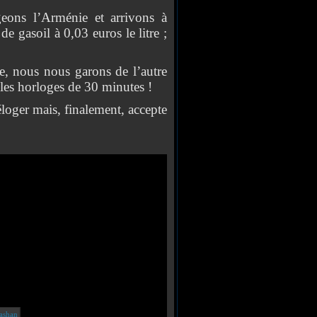
 l’Arménie et arrivons à
de gasoil à 0,03 euros le litre ;
 nous nous garons de l’autre
 les horloges de 30 minutes !
oger mais, finalement, accepte