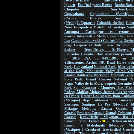
Do-Norte-Bresil
Sao-Jose-Do-Norte
Iguacu
Fos-Do-Iguacu-Bonito
Bonito-San-
Chiquitos
San-Jose-De-C
Copacabana
Copacabana (Bolivie) 
(Pérou)
Huaraz San Ign
(Pérou)
L'Equateur
Colombie du Sud
Colo
Nord
Escapade à Medellin et Guatapé
San
Antioqua Carthagene et retou
maison
Intermède à Madère avec Stéphanie 
Luc
Canada nous voilà (Montréal)
Le Quebec
neige
Gaspésie et chaleur
New Richmond 
Sydney
Terre-Neuve, St-Pierre-et-Mi
Labrador
Canada début deuxième période
fin 2016
USA du 04/10/2016 au
10
Yellowstones
Arches NP.
Dead
Horse
Poi
Park
,
Canyonland
National Park
Monticello
of the Gods,
Monument
Valley
,
Mesa Verde
Canion
Hanksville Hurricane
Mesquite, Valle
State Park, Grand Canyon National Pa
Vegas
Vallee de
la Mort
,
Sequoia
Yosemite 
Park
San Francisco
,
Monterey
, Les Missi
Padres, Malibu, Mojave, Josuha, Los Angeles
en France
Retour Los Angeles Baja Califor
(Mexique)
Baja California Sur. Guerrero
Santispac
Santipac La Paz (Mexique)
M
Melaque
Melaque, Oaxaca
Oaxaca, F
Corosal
Frontera Corosal, Uxmal, Celestun, 
Corosal
Kankirixche, Mayapan, Rio La
Cancun, retour France
-2017 :
Retour au Me
Cancun à Mahahuala (Mexique)
Ma
(Mexique) à Crookred Tree (Belize)
Crookr
(Belize) Tikal (Guatemala)
Ixobel à 