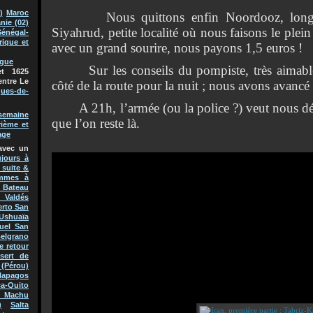
)
Maroc
Nous quittons enfin Noordooz, longeons
nie (02)
Siyahrud, petite localité où nous faisons le plein 
Sénégal-
rique et
avec un grand sourire, nous payons 1,5 euros !
ague
Sur les conseils du pompiste, très aimable,
t 1625
entre Le
côté de la route pour la nuit ; nous avons avancé
ques-de-
A 21h, l’armée (ou la police ?) veut nous dél
semaine
que l’on reste là.
rième et
age
avec un
jours à
 suite &
mmes à
Bateau
 Valdés
erto San
Ushuaïa
uel San
Belgrano
e retour
sert de
(Pérou)
lapagos
a-Quito
 Machu
)
Salta