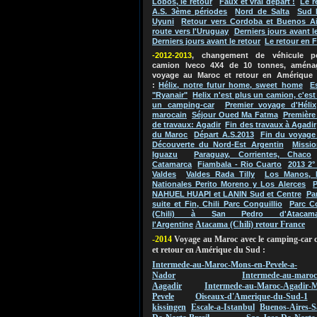
Lobos, le retour
Faux et vrai départ !
Le r
A.S. 3ème périodes
Nord de Salta
Sud 
Uyuni
Retour vers Cordoba et Buenos Ai
route vers l'Uruguay
Derniers jours avant l
Derniers jours avant le retour
Le retour en 
-2012-2013
, changement de véhicule 
camion Iveco 4X4 de 10 tonnes, aména
voyage au Maroc et retour en Amérique
:
Hélix, notre futur home, sweet home
E
"Ryanair"
Helix n'est plus un camion, c'es
un camping-car
Premier voyage d'Hélix
marocain
Séjour Oued Ma Fatma
Première
de travaux: Agadir
Fin des travaux à Agadir
du Maroc
Départ A.S.2013
Fin du voyage
Découverte du Nord-Est Argentin
Missio
Iguazu
Paraguay, Corrientes, Chaco
Catamarca
Fiambala - Rio Cuarto
2013 2°
Valdes
Valdes Rada Tilly
Los Manos, 
Nationales Perito Moreno y Los Alerces
P
NAHUEL HUAPI et LANIN Sud et Centre
Pa
suite et Fin, Chili Parc Conguillio
Parc C
(Chili) à San Pedro d'Atacam
Atacama (Chili) retour France
l'Argentine
-2014
Voyage au Maroc avec le camping-car 
et retour en Amérique du Sud :
Intermede-au-Maroc-Mons-en-Pevele-a-
Nador
Intermede-au-maroc
Aagadir
Intermede-au-Maroc-Agadir-M
Pevele
Oiseaux-d'Amerique-du-Sud-1
kissingen
Escale-a-Istanbul
Buenos-Aires-S