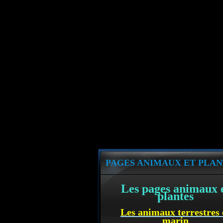
PAGES ANIMAUX ET PLAN
Les pages animaux 
plantes
Les animaux terrestres 
marin