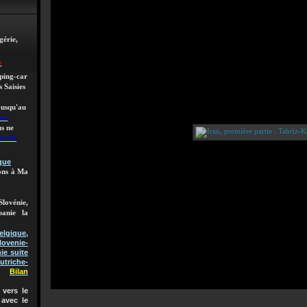
gérie,
e
mping-car
 Saisies
 jusqu'au
roc
s ne
oc 01
gue
lons à Ma
Slovénie,
banie la
gique,
lovenie-
ie suite
utriche-
Bilan
vers le
 avec le