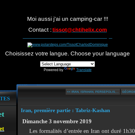
Moi aussi j'ai un camping-car !!!
Contact :
tissot@
chtihelix.com
Suivre notre itinéraire avec Polarsteps
Choisissez votre langue. Choose your language
Powered by
Translate
<< IRAN, ISFAHAN, PERSEPOLIS,...
GÉORGIE
TES
Iran, première partie : Tabriz-Kashan
et
Dimanche 3 novembre 2019
et
Les formalités d’entrée en Iran ont duré 1h30, 