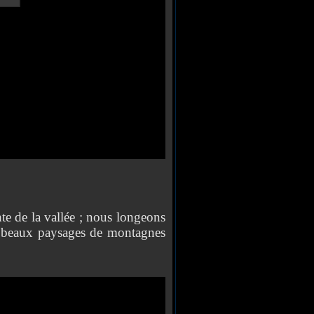
nte de la vallée ; nous longeons
rès beaux paysages de montagnes