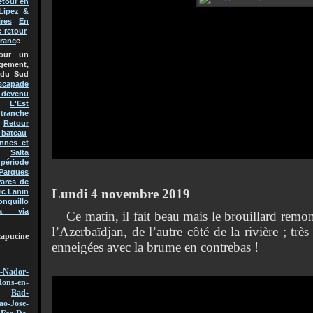
etour en
Lipez &
res
En
e retour
Franc
e
pour un
gement,
 du Sud
scapade
t devenu
L'Est
 tranche
Retour
 bateau
nnes et
Salta
 période
Parques
arcs de
Lundi 4 novembre 2019
rc Lanin
onguillo
a via
Ce matin, il fait beau mais le brouillard remo
l’Azerbaïdjan, de l’autre côté de la rivière ; t
capucine
enneigées avec la brume en contrebas !
-Nador-
ons-en-
Bad-
ao-Jose-