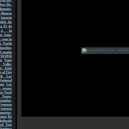
-Fos-De-
Jose-De-
hiquito-
Huaraz
acio
mbie du
ta Fé de
r à la
et Jean-
 sous la
à North
quelon,
Canada
/10/2016
nt
State
, Valley
, Irish
y of Fire
rk, Las
National
ons
Los
, retour
nia Nord
 Negro,
azatlan,
rontera
Frontera
gartos,
xique
De
hahuala
ed Tree
Antigua