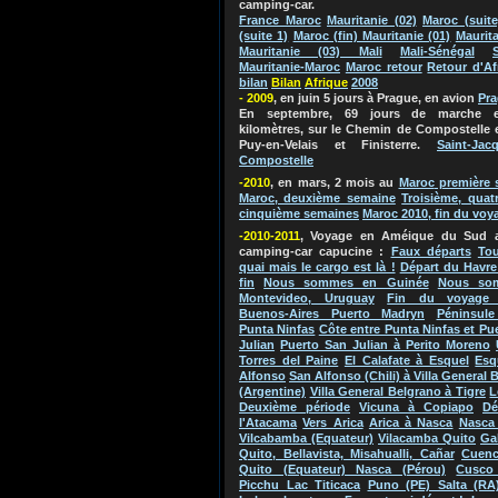
camping-car.
France Maroc
Mauritanie (02)
Maroc (suite
(suite 1)
Maroc (fin) Mauritanie (01)
Maurita
Mauritanie (03) Mali
Mali-Sénégal
Mauritanie-Maroc
Maroc retour
Retour d'Af
bilan
Bila
n
Afriq
ue
2
0
0
8
- 2009
, en juin 5 jours à Prague, en avion
Pr
En septembre, 69 jours de marche e
kilomètres, sur le Chemin de Compostelle 
Puy-en-Velais et Finisterre.
Saint-Jac
Compostelle
-2010
, en mars, 2 mois au
Maroc
première 
Maroc, deuxième semaine
Troisième, quat
cinquième semaines
Maroc 2010, fin du voy
-2010-2011
, Voyage en Améique du Su
d 
camping-car capucine
:
Faux départs
Tou
quai mais le cargo est là !
Départ du Havre
fin
Nous sommes en Guinée
Nous so
Montevideo, Uruguay
Fin du voyage 
Buenos-Aires Puerto Madryn
Péninsule
Punta Ninfas
Côte entre Punta Ninfas et Pu
Julian
Puerto San Julian à Perito Moreno
Torres del Paine
El Calafate à Esquel
Esq
Alfonso
San Alfonso (Chili) à Villa General 
(Argentine)
Villa General Belgrano à Tigre
L
Deuxième période
Vicuna à Copiapo
Dé
l'Atacama
Vers Arica
Arica à Nasca
Nasca 
Vilcabamba (Equateur)
Vilacamba Quito
Ga
Quito, Bellavista, Misahualli, Cañar
Cuenc
Quito (Equateur) Nasca (Pérou)
Cusco
Picchu Lac Titicaca
Puno (PE) Salta (RA