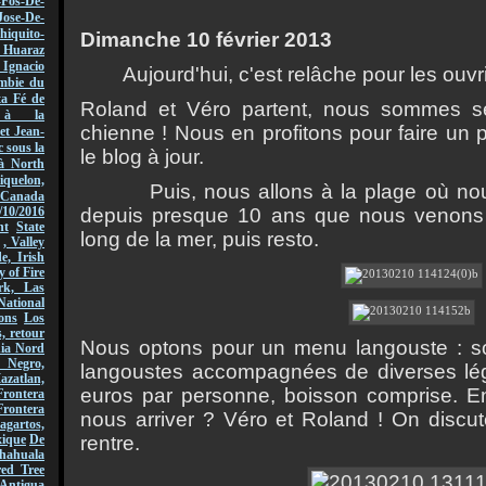
-Fos-De-
Jose-De-
hiquito-
Dimanche 10 f
é
vrier 2013
Huaraz
acio
Aujourd'hui, c'est relâche pour les ouvri
mbie du
ta Fé de
Roland et V
é
ro partent, nous sommes se
r à la
chienne ! Nous en profitons pour faire un
et Jean-
 sous la
le blog
à
jour.
à North
quelon,
Puis, nous allons
à
la plage o
ù
nou
Canada
depuis presque 10 ans que nous venons
/10/2016
nt
State
long de la mer, puis resto.
, Valley
, Irish
y of Fire
rk, Las
National
ons
Los
, retour
Nous optons pour un menu langouste : so
nia Nord
 Negro,
langoustes accompagn
é
es de diverses l
é
azatlan,
euros par personne, boisson comprise. En
rontera
Frontera
nous arriver ? V
é
ro et Roland ! On discu
gartos,
rentre.
xique
De
hahuala
ed Tree
Antigua