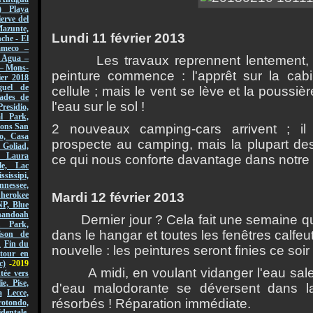
) Playa
erve del
azunte,
Lundi 11 f
é
vrier 2013
che - El
ameco –
Les travaux reprennent lentement,
l Agua –
 – Mons-
peinture commence : l'appr
ê
t sur la cab
er 2018
guel de
cellule ; mais le vent se l
è
ve et la poussi
è
r
ades de
l'eau sur le sol !
Presidio,
l Park,
2 nouveaux camping-cars arrivent ; il
sions San
o, Casa
prospecte au camping, mais la plupart des
 Goliad,
, Laura
ce qui nous conforte davantage dans notre 
le, Lac
ssissipi,
nnessee,
Mardi 12 f
é
vrier 2013
Cherokee
NP, Blue
andoah
Dernier jour ? Cela fait une semaine q
l Park,
dans le hangar et toutes les fen
ê
tres calfeu
ison de
n
Fin du
nouvelle : les peintures seront finies ce soir 
tour en
c)
-2019
A midi, en voulant vidanger l'eau sale, l
ée vers
lie, Pise,
d'eau malodorante se d
é
versent dans l
a
Lecce,
r
é
sorb
é
s ! R
é
paration imm
é
diate.
ondo,
dentale,