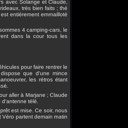
urs avec Solange et Claude,
 rideaux, tr
è
s bien faits ; th
é
est enti
è
rement emmaillot
é
s sommes 4 camping-cars, le
rent dans la cour tous les
é
hicules pour faire rentrer le
 dispose que d'une mince
anoeuvrer, les r
é
tros
é
tant
ss
é
.
ur aller
à
Marjane ; Claude
 d'antenne t
é
l
é
.
ppr
ê
t est mise. Ce soir, nous
t V
é
ro partent demain matin