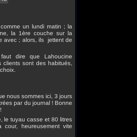
 comme un lundi matin ; la
ine, la 1
è
re couche sur la
e avec ; alors, ils jettent de
 faut dire que Lahoucine
 clients sont des habitu
é
s,
choix.
ue nous sommes ici, 3 jours
tr
é
es par du journal ! Bonne
!
e tuyau casse et 80 litres
a cour, heureusement vite