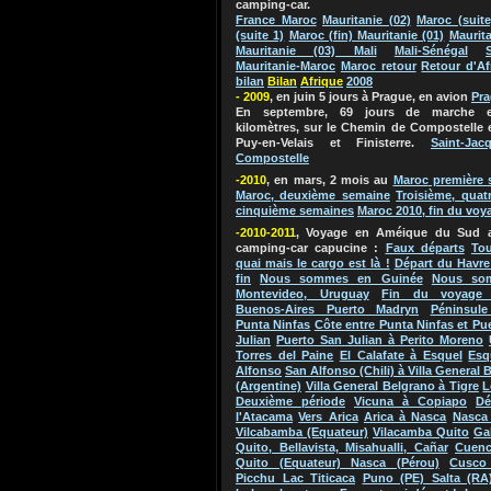
camping-car.
France Maroc
Mauritanie (02)
Maroc (suite
(suite 1)
Maroc (fin) Mauritanie (01)
Maurita
Mauritanie (03) Mali
Mali-Sénégal
Mauritanie-Maroc
Maroc retour
Retour d'Af
bilan
Bila
n
Afriq
ue
2
0
0
8
- 2009
, en juin 5 jours à Prague, en avion
Pr
En septembre, 69 jours de marche e
kilomètres, sur le Chemin de Compostelle 
Puy-en-Velais et Finisterre.
Saint-Jac
Compostelle
-2010
, en mars, 2 mois au
Maroc
première 
Maroc, deuxième semaine
Troisième, quat
cinquième semaines
Maroc 2010, fin du voy
-2010-2011
, Voyage en Améique du Su
d 
camping-car capucine
:
Faux départs
Tou
quai mais le cargo est là !
Départ du Havre
fin
Nous sommes en Guinée
Nous so
Montevideo, Uruguay
Fin du voyage 
Buenos-Aires Puerto Madryn
Péninsule
Punta Ninfas
Côte entre Punta Ninfas et Pu
Julian
Puerto San Julian à Perito Moreno
Torres del Paine
El Calafate à Esquel
Esq
Alfonso
San Alfonso (Chili) à Villa General 
(Argentine)
Villa General Belgrano à Tigre
L
Deuxième période
Vicuna à Copiapo
Dé
l'Atacama
Vers Arica
Arica à Nasca
Nasca 
Vilcabamba (Equateur)
Vilacamba Quito
Ga
Quito, Bellavista, Misahualli, Cañar
Cuenc
Quito (Equateur) Nasca (Pérou)
Cusco
Picchu Lac Titicaca
Puno (PE) Salta (RA