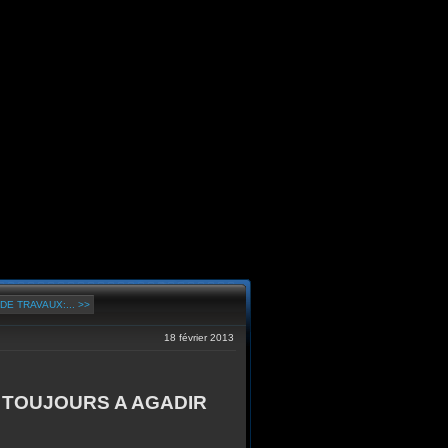
E TRAVAUX:... >>
18 février 2013
 TOUJOURS A AGADIR