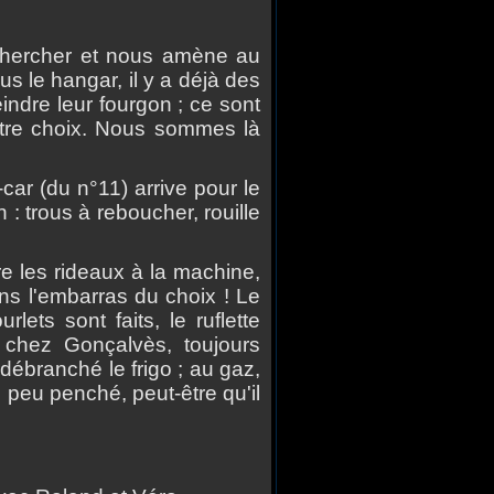
hercher et nous am
è
ne au
s le hangar, il y a d
é
j
à
des
eindre leur fourgon ; ce sont
otre choix. Nous sommes l
à
car (du n
°
11) arrive pour le
n : trous
à
reboucher, rouille
 les rideaux
à
la machine,
ns l'embarras du choix ! Le
lets sont faits, le ruflette
 chez Gonçalv
è
s, toujours
 d
é
branch
é
le frigo ; au gaz,
n peu pench
é
, peut-
ê
tre qu'il