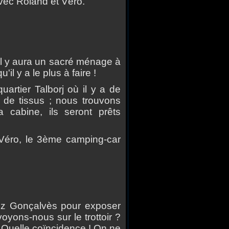
vec Roland et V
é
ro.
l y aura un sacr
é
m
é
nage
à
u'il y a le plus
à
faire !
uartier Talborj o
ù
il y a de
de tissus ; nous trouvons
 cabine, ils seront pr
ê
ts
V
é
ro, le 3
è
me camping-car
ez Gonçalv
è
s pour exposer
voyons-nous sur le trottoir ?
! Quelle coïncidence ! On ne