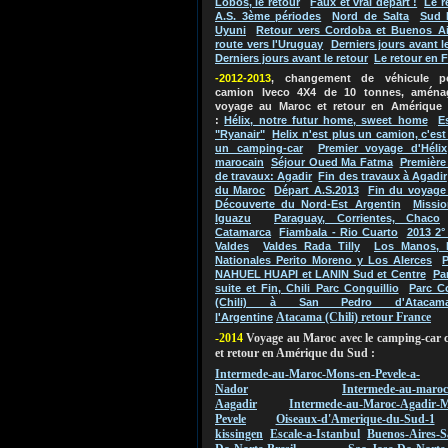
Lobos, le retour
Faux et vrai départ !
Le r
A.S. 3ème périodes
Nord de Salta
Sud 
Uyuni
Retour vers Cordoba et Buenos Ai
route vers l'Uruguay
Derniers jours avant l
Derniers jours avant le retour
Le retour en 
-2012-2013
, changement de véhicule 
camion Iveco 4X4 de 10 tonnes, aména
voyage au Maroc et retour en Amérique
:
Hélix, notre futur home, sweet home
E
"Ryanair"
Helix n'est plus un camion, c'es
un camping-car
Premier voyage d'Hélix
marocain
Séjour Oued Ma Fatma
Première
de travaux: Agadir
Fin des travaux à Agadir
du Maroc
Départ A.S.2013
Fin du voyage
Découverte du Nord-Est Argentin
Missio
Iguazu
Paraguay, Corrientes, Chaco
Catamarca
Fiambala - Rio Cuarto
2013 2°
Valdes
Valdes Rada Tilly
Los Manos, 
Nationales Perito Moreno y Los Alerces
P
NAHUEL HUAPI et LANIN Sud et Centre
Pa
suite et Fin, Chili Parc Conguillio
Parc C
(Chili) à San Pedro d'Atacam
Atacama (Chili) retour France
l'Argentine
-2014
Voyage au Maroc avec le camping-car 
et retour en Amérique du Sud :
Intermede-au-Maroc-Mons-en-Pevele-a-
Nador
Intermede-au-maroc
Aagadir
Intermede-au-Maroc-Agadir-M
Pevele
Oiseaux-d'Amerique-du-Sud-1
kissingen
Escale-a-Istanbul
Buenos-Aires-S