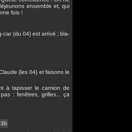
d
é
jeunons ensemble et, qui
è
me fois !
ar (du 04) est arriv
é
; bla-
aude (les 04) et faisons le
ent
à
tapisser le camion de
 pas : fen
ê
tres, grilles... ça