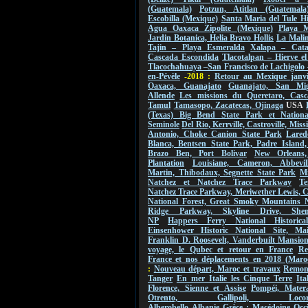
(Guatemala)
Potzun, Atitlan (Guatemala
Escobilla (Mexique)
Santa Maria del Tule Hi
Agua Oaxaca Zipolite (Mexique)
Playa M
Jardin Botanica, Helia Bravo Hollis
La Malin
Tajin – Playa Esmeralda
Xalapa – Cat
Cascada Escondida
Tlacotalpan – Hierve e
Tlacochahuaya –San Francisco de Lachigolo
en-Pévèle
-2018 :
Retour au Mexique janvi
Oaxaca, Guanajato
Guanajato, San Mi
Allende
Les missions du Queretaro, Casc
Tamul
Tamasopo, Zacatecas, Ojinaga
USA
(Texas) Big Bend State Park et Nationa
Seminole
Del Rio, Kerrville, Castroville, Mis
Antonio, Choke Canion State Park
Lared
Blanca, Bentsen State Park, Padre Island,
Brazo Ben, Port Bolivar
New Orleans
Plantation
Louisiane, Cameron, Abbevil
Martin, Thibodaux, Segnette State Park
Mi
Natchez et Natchez Trace Parkway
Te
Natchez Trace Parkway, Meriwether Lewis, 
National Forest, Great Smoky Mountains 
Ridge Parkway, Skyline Drive, Shen
NP
Happers Ferry National Historica
Einsenhower Historic National Site, Ma
Franklin D. Roosevelt, Vanderbuilt Mansio
voyage, le Qubec et retour en France
Re
France et nos déplacements en 2018 (Maro
:
Nouveau départ, Maroc et travaux
Remont
Tanger
En mer Italie les Cinque Terre
Ita
Florence, Sienne et Assise
Pompéi, Mater
Otrento, Gallipoli, Locorot
Alberobello
Albanie
Grèce : Macédoine Occi