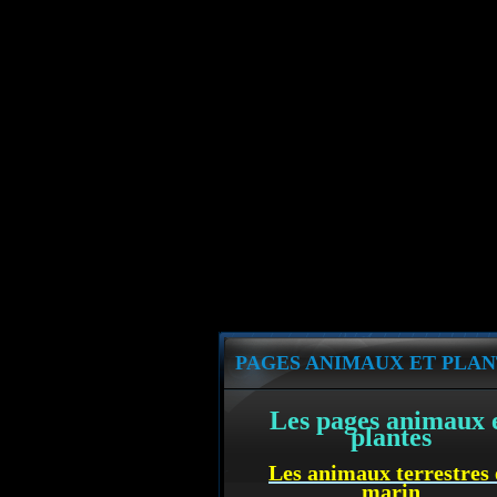
PAGES ANIMAUX ET PLAN
Les pages animaux 
plantes
Les animaux terrestres 
marin