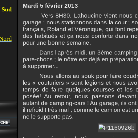
Mardi 5 f
é
vrier 2013
u Sud
Vers 8H30, Lahoucine vient nous c
garage ; nous stationnons dans la cour ; sou
français, Roland et V
é
ronique, qui font rep
des habitu
é
s et ça nous conforte dans n
 Nord
pour une bonne semaine.
Dans l'apr
è
s-midi, un 3
è
me camping-
pare-chocs ; le nôtre est d
é
j
à
en pr
é
paratio
à
supprimer...
Nous allons au souk pour faire coudre
les « couturiers » sont l
é
gions et nous avo
temps de faire quelques courses et les our
pos
é
e! Au retour, nous passons devant
autant de camping-cars ! Au garage, ils ont
il refroidit tr
è
s mal ; comme le camion est u
ne le supporte pas.