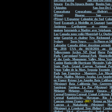
Do-Norte-Bresil
Sao-Jose-Do-Norte
Iguacu
Fos-Do-Iguacu-Bonito
Bonito-San-
Chiquitos
San-Jose-De-C
Copacabana
Copacabana (Bolivie) 
(Pérou)
Huaraz San Ign
(Pérou)
L'Equateur
Colombie du Sud
Colo
Nord
Escapade à Medellin et Guatapé
San
Antioqua Carthagene et retou
maison
Intermède à Madère avec Stéphanie 
Luc
Canada nous voilà (Montréal)
Le Quebec
neige
Gaspésie et chaleur
New Richmond 
Sydney
Terre-Neuve, St-Pierre-et-Mi
Labrador
Canada début deuxième période
fin 2016
USA du 04/10/2016 au
10
Yellowstones
Arches NP.
Dead
Horse
Poi
Park
,
Canyonland
National Park
Monticello
of the Gods,
Monument
Valley
,
Mesa Verde
Canion
Hanksville Hurricane
Mesquite, Valle
State Park, Grand Canyon National Pa
Vegas
Vallee de
la Mort
,
Sequoia
Yosemite 
Park
San Francisco
,
Monterey
, Les Missi
Padres, Malibu, Mojave, Josuha, Los Angeles
en France
Retour Los Angeles Baja Califor
(Mexique)
Baja California Sur. Guerrero
Santispac
Santipac La Paz (Mexique)
M
Melaque
Melaque, Oaxaca
Oaxaca, F
Corosal
Frontera Corosal, Uxmal, Celestun, 
Corosal
Kankirixche, Mayapan, Rio La
Cancun, retour France
-2017 :
Retour au Me
Cancun à Mahahuala (Mexique)
Ma
(Mexique) à Crookred Tree (Belize)
Crookr
(Belize) Tikal (Guatemala)
Ixobel à 