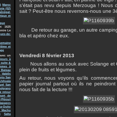
s'
é
tait pas revu depuis Merzouga ! Nous 
)
Maroc
nie (02)
sait ? Peut-
ê
tre nous reverrons-nous une 3
Sénégal-
rique et
ague
t 1625
De retour au garage, un autre camping-c
entre Le
ques-de-
bla et ap
é
ro chez eux.
semaine
rième et
age
Vendredi 8 f
é
vrier 2013
avec un
jours à
Nous allons au souk avec Solange et Cl
 suite &
mmes à
plein de fruits et l
é
gumes.
Bateau
 Valdés
Au retour, nous voyons qu'ils commenc
erto San
Ushuaïa
papier journal partout o
ù
ils ne peindront
uel San
nous fait de la lecture !!!
Belgrano
e retour
sert de
(Pérou)
lapagos
a-Quito
 Machu
)
Salta