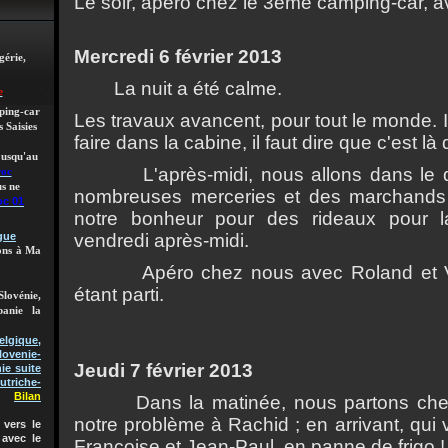
Le soir, ap
é
ro chez le 3
è
me camping-car, a
Mercredi 6 f
é
vrier 2013
gérie,
La nuit a
é
t
é
calme.
e
mping-car
Les travaux avancent, pour tout le monde. I
 Saisies
faire dans la cabine, il faut dire que c'est l
à
q
 jusqu'au
L'apr
è
s-midi, nous allons dans le q
roc
s ne
nombreuses merceries et des marchands 
oc 01
notre bonheur pour des rideaux pour la
vendredi apr
è
s-midi.
gue
lons à Ma
Ap
é
ro chez nous avec Roland et 
é
tant parti.
Slovénie,
banie la
gique,
lovenie-
Jeudi 7 f
é
vrier 2013
ie suite
utriche-
Bilan
Dans la matin
é
e, nous partons ch
notre probl
è
me
à
Rachid ; en arrivant, qui 
vers le
 avec le
Françoise et Jean-Paul, en panne de frigo 