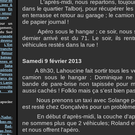
L'apr
è
s-midi, nous repartons, toujo
etour en
Lipez &
dans le quartier Talborj, pour r
é
cup
é
rer les
res
En
e retour
en terrasse et retour au garage ; le camion 
Franc
e
de papier journal !
pour un
gement,
Ap
é
ro sous le hangar ; ce soir, nou
 du Sud
scapade
dernier arriv
é
est du 71. Le soir, ils rent
t devenu
v
é
hicules rest
é
s dans la rue !
L'Est
 tranche
Retour
 bateau
Samedi 9 f
é
vrier 2013
nnes et
Salta
A 8h30, Lahoucine fait sortir tous les v
 période
Parques
camion sous le hangar ; Dominique ne
arcs de
bande de pare-brise non tapiss
é
e pour m
rc Lanin
onguillo
aussi cach
é
s ! Folklo mais ça s'est bien pa
a via
Nous prenons un taxi avec Solange po
capucine
est rest
é
chez Gonçalv
è
s pour un probl
è
me
En d
é
but d'apr
è
s-midi, la couche d'a
-Nador-
ons-en-
ne sommes plus que 2 v
é
hicules; Roland e
Bad-
et nous offrent l'ap
é
ro.
ao-Jose-