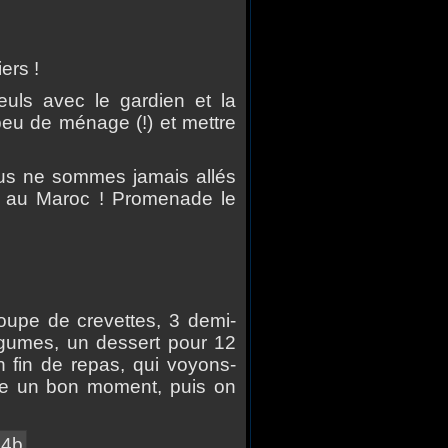
ers !
uls avec le gardien et la
 peu de m
é
nage (!) et mettre
s ne sommes jamais all
é
s
 au Maroc ! Promenade le
upe de crevettes, 3 demi-
gumes, un dessert pour 12
 fin de repas, qui voyons-
te un bon moment, puis on