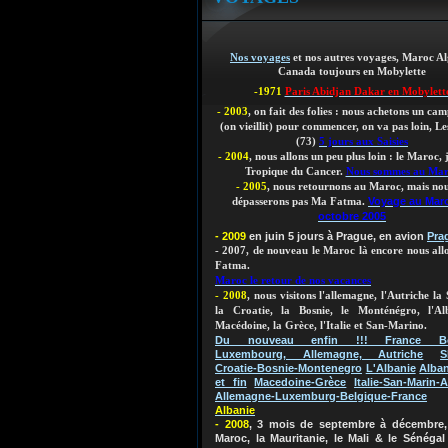
Nos voyages
et nos autres voyages, Maroc Al
Canada toujours en Mobylette
-1971
Paris Abidjan Dakar en Mobylett
- 2003
, on fait des folies : nous achetons un ca
(on vieillit)
pour commencer, on va pas loin, Les
(73)
5 jours aux Saisies
- 2004
, nous allons un peu plus loin : le Maroc,
Tropique du Cancer.
Nous sommes au Ma
- 2005
, nous retournons au Maroc, mais nou
Voyage au Mar
dépasserons pas Ma Fatma.
octobre 2005
- 2009
en juin 5 jours à Prague, en avion
Pra
- 2007, de nouveau le Maroc là encore nous al
Fatma.
Maroc le retour de nos vacances
- 2008
, nous visitons l'allemagne, l'Autriche la 
la Croatie, la Bosnie, le Monténégro, l'Al
Macédoine, la Grèce, l'Italie et San-Marino.
Du nouveau enfin !!! France Bel
Luxembourg, Allemagne, Autriche
S
Croatie-Bosnie-Montenegro
L'Albanie
Alban
et fin
Macedoine-Grèce
Italie-San-Marin-A
Allemagne-Luxemburg-Belgique-France
Albanie
- 2008
, 3 mois de septembre à décembre, 
Maroc, la Mauritanie, le Mali & le Sénégal