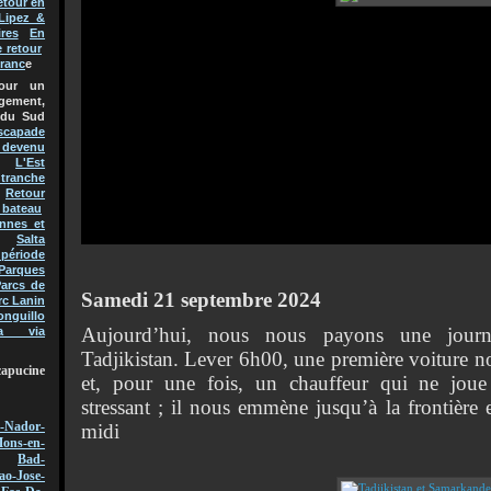
etour en
Lipez &
res
En
e retour
Franc
e
pour un
gement,
 du Sud
scapade
t devenu
L'Est
 tranche
Retour
 bateau
nnes et
Salta
 période
Parques
arcs de
Samedi 21 septembre 2024
rc Lanin
onguillo
Aujourd’hui, nous nous payons une jour
a via
Tadjikistan. Lever 6h00, une première voiture n
capucine
et, pour une fois, un chauffeur qui ne joue
stressant ; il nous emmène jusqu’à la frontière 
-Nador-
midi
ons-en-
Bad-
ao-Jose-