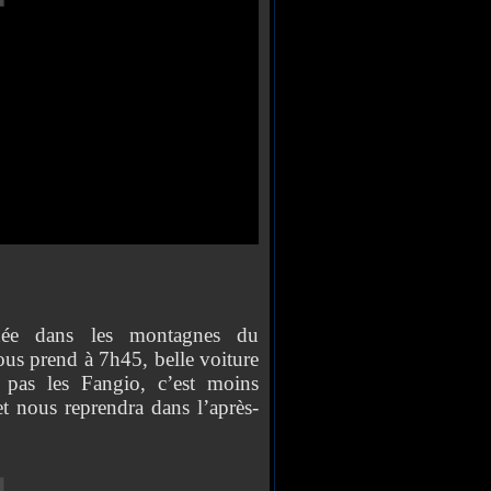
née dans les montagnes du
ous prend à 7h45, belle voiture
 pas les Fangio, c’est moins
et nous reprendra dans l’après-