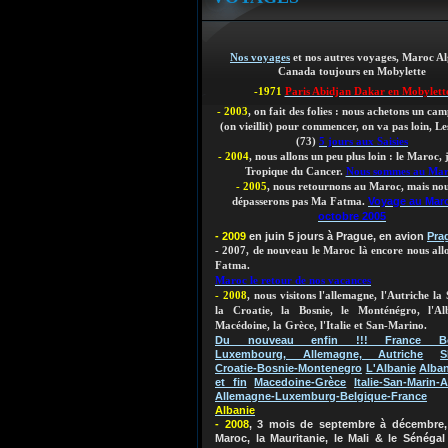
Nos voyages
et nos autres voyages, Maroc Al
Canada toujours en Mobylette
-1971
Paris Abidjan Dakar en Mobylett
- 2003
, on fait des folies : nous achetons un ca
(on vieillit)
pour commencer, on va pas loin, Les
(73)
5 jours aux Saisies
- 2004
, nous allons un peu plus loin : le Maroc,
Tropique du Cancer.
Nous sommes au Ma
- 2005
, nous retournons au Maroc, mais nou
Voyage au Mar
dépasserons pas Ma Fatma.
octobre 2005
- 2009
en juin 5 jours à Prague, en avion
Pra
- 2007, de nouveau le Maroc là encore nous al
Fatma.
Maroc le retour de nos vacances
- 2008
, nous visitons l'allemagne, l'Autriche la 
la Croatie, la Bosnie, le Monténégro, l'Al
Macédoine, la Grèce, l'Italie et San-Marino.
Du nouveau enfin !!! France Bel
Luxembourg, Allemagne, Autriche
S
Croatie-Bosnie-Montenegro
L'Albanie
Alban
et fin
Macedoine-Grèce
Italie-San-Marin-A
Allemagne-Luxemburg-Belgique-France
Albanie
- 2008
, 3 mois de septembre à décembre, 
Maroc, la Mauritanie, le Mali & le Sénégal