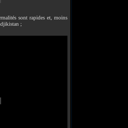
rmalités sont rapides et, moins
jikistan ;