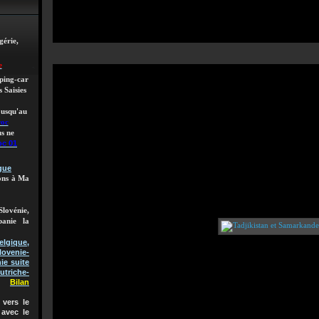
gérie,
e
mping-car
 Saisies
 jusqu'au
roc
s ne
oc 01
gue
lons à Ma
Slovénie,
banie la
gique,
lovenie-
ie suite
utriche-
Bilan
vers le
 avec le