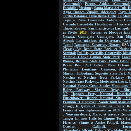
(Guatemala)
Potzun, Atitlan (Guatemala
Escobilla (Mexique)
Santa Maria del Tule Hi
Agua Oaxaca Zipolite (Mexique)
Playa M
Jardin Botanica, Helia Bravo Hollis
La Malin
Tajin – Playa Esmeralda
Xalapa – Cat
Cascada Escondida
Tlacotalpan – Hierve e
Tlacochahuaya –San Francisco de Lachigolo
en-Pévèle
-2018 :
Retour au Mexique janvi
Oaxaca, Guanajato
Guanajato, San Mi
Allende
Les missions du Queretaro, Casc
Tamul
Tamasopo, Zacatecas, Ojinaga
USA
(Texas) Big Bend State Park et Nationa
Seminole
Del Rio, Kerrville, Castroville, Mis
Antonio, Choke Canion State Park
Lared
Blanca, Bentsen State Park, Padre Island,
Brazo Ben, Port Bolivar
New Orleans
Plantation
Louisiane, Cameron, Abbevil
Martin, Thibodaux, Segnette State Park
Mi
Natchez et Natchez Trace Parkway
Te
Natchez Trace Parkway, Meriwether Lewis, 
National Forest, Great Smoky Mountains 
Ridge Parkway, Skyline Drive, Shen
NP
Happers Ferry National Historica
Einsenhower Historic National Site, Ma
Franklin D. Roosevelt, Vanderbuilt Mansio
voyage, le Qubec et retour en France
Re
France et nos déplacements en 2018 (Maro
:
Nouveau départ, Maroc et travaux
Remont
Tanger
En mer Italie les Cinque Terre
Ita
Florence, Sienne et Assise
Pompéi, Mater
Otrento, Gallipoli, Locorot
Alberobello
Albanie
Grèce : Macédoine Occi