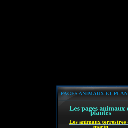
PAGES ANIMAUX ET PLAN
Les pages animaux 
plantes
Les animaux terrestres 
marin