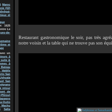
)
Maroc
nie (02)
Sénégal-
rique et
ague
t 1625
entre Le
ques-de-
Restaurant gastronomique le soir, pas très agr
semaine
notre voisin et la table qui ne trouve pas son équi
rième et
age
avec un
jours à
 suite &
mmes à
Bateau
 Valdés
erto San
Ushuaïa
uel San
Belgrano
e retour
sert de
(Pérou)
lapagos
a-Quito
 Machu
)
Salta