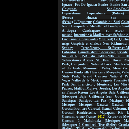
Do-Norte-Bresil
Sao-Jose-Do-Norte
Iguacu
Fos-Do-Iguacu-Bonito
Bonito-San-
Chiquitos
San-Jose-De-C
Copacabana
Copacabana (Bolivie) 
(Pérou)
Huaraz San Ign
(Pérou)
L'Equateur
Colombie du Sud
Colo
Nord
Escapade à Medellin et Guatapé
San
Antioqua Carthagene et retou
maison
Intermède à Madère avec Stéphanie 
Luc
Canada nous voilà (Montréal)
Le Quebec
neige
Gaspésie et chaleur
New Richmond 
Sydney
Terre-Neuve, St-Pierre-et-Mi
Labrador
Canada début deuxième période
fin 2016
USA du 04/10/2016 au
10
Yellowstones
Arches NP.
Dead
Horse
Poi
Park
,
Canyonland
National Park
Monticello
of the Gods,
Monument
Valley
,
Mesa Verde
Canion
Hanksville Hurricane
Mesquite, Valle
State Park, Grand Canyon National Pa
Vegas
Vallee de
la Mort
,
Sequoia
Yosemite 
Park
San Francisco
,
Monterey
, Les Missi
Padres, Malibu, Mojave, Josuha, Los Angeles
en France
Retour Los Angeles Baja Califor
(Mexique)
Baja California Sur. Guerrero
Santispac
Santipac La Paz (Mexique)
M
Melaque
Melaque, Oaxaca
Oaxaca, F
Corosal
Frontera Corosal, Uxmal, Celestun, 
Corosal
Kankirixche, Mayapan, Rio La
Cancun, retour France
-2017 :
Retour au Me
Cancun à Mahahuala (Mexique)
Ma
(Mexique) à Crookred Tree (Belize)
Crookr
(Belize) Tikal (Guatemala)
Ixobel à 