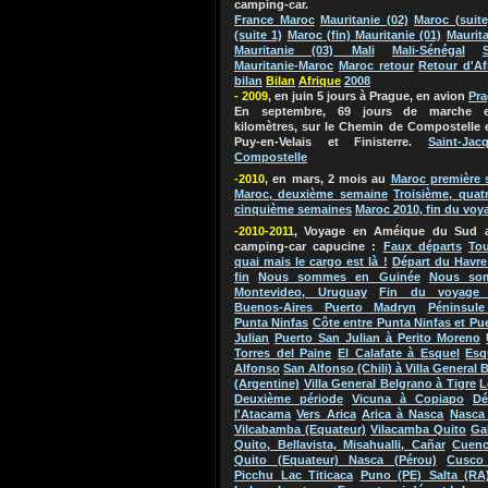
camping-car.
France Maroc
Mauritanie (02)
Maroc (suite
(suite 1)
Maroc (fin) Mauritanie (01)
Maurita
Mauritanie (03) Mali
Mali-Sénégal
Mauritanie-Maroc
Maroc retour
Retour d'Af
bilan
Bila
n
Afriq
ue
2
0
0
8
- 2009
, en juin 5 jours à Prague, en avion
Pr
En septembre, 69 jours de marche e
kilomètres, sur le Chemin de Compostelle 
Puy-en-Velais et Finisterre.
Saint-Jac
Compostelle
-2010
, en mars, 2 mois au
Maroc
première 
Maroc, deuxième semaine
Troisième, quat
cinquième semaines
Maroc 2010, fin du voy
-2010-2011
, Voyage en Améique du Su
d 
camping-car capucine
:
Faux départs
Tou
quai mais le cargo est là !
Départ du Havre
fin
Nous sommes en Guinée
Nous so
Montevideo, Uruguay
Fin du voyage 
Buenos-Aires Puerto Madryn
Péninsule
Punta Ninfas
Côte entre Punta Ninfas et Pu
Julian
Puerto San Julian à Perito Moreno
Torres del Paine
El Calafate à Esquel
Esq
Alfonso
San Alfonso (Chili) à Villa General 
(Argentine)
Villa General Belgrano à Tigre
L
Deuxième période
Vicuna à Copiapo
Dé
l'Atacama
Vers Arica
Arica à Nasca
Nasca 
Vilcabamba (Equateur)
Vilacamba Quito
Ga
Quito, Bellavista, Misahualli, Cañar
Cuenc
Quito (Equateur) Nasca (Pérou)
Cusco
Picchu Lac Titicaca
Puno (PE) Salta (RA