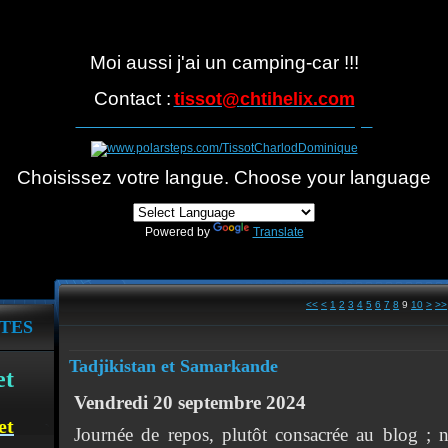
Moi aussi j'ai un camping-car !!!
Contact :
tissot@
chtihelix.com
Suivre notre itinéraire avec Polarsteps
Choisissez votre langue. Choose your language
Powered by
Translate
20
30
40
50
60
70
80
90
100
<<
<
1
2
3
4
5
6
7
8
9
10
>
>>
TES
Tadjikistan et Samarkande
et
Vendredi 20 septembre 2024
et
Journée de repos, plutôt consacrée au blog ;