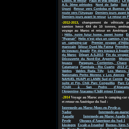
Lobos, le retour
Faux et vrai départ !
Le r
A.S. 3ème périodes
Nord de Salta
Sud 
Uyuni
Retour vers Cordoba et Buenos Ai
route vers l'Uruguay
Derniers jours avant l
Derniers jours avant le retour
Le retour en 
-2012-2013
, changement de véhicule 
camion Iveco 4X4 de 10 tonnes, aména
voyage au Maroc et retour en Amérique
:
Hélix, notre futur home, sweet home
E
"Ryanair"
Helix n'est plus un camion, c'es
un camping-car
Premier voyage d'Hélix
marocain
Séjour Oued Ma Fatma
Première
de travaux: Agadir
Fin des travaux à Agadir
du Maroc
Départ A.S.2013
Fin du voyage
Découverte du Nord-Est Argentin
Missio
Iguazu
Paraguay, Corrientes, Chaco
Catamarca
Fiambala - Rio Cuarto
2013 2°
Valdes
Valdes Rada Tilly
Los Manos, 
Nationales Perito Moreno y Los Alerces
P
NAHUEL HUAPI et LANIN Sud et Centre
Pa
suite et Fin, Chili Parc Conguillio
Parc C
(Chili) à San Pedro d'Atacam
Atacama (Chili) retour France
l'Argentine
-2014
Voyage au Maroc avec le camping-car 
et retour en Amérique du Sud :
Intermede-au-Maroc-Mons-en-Pevele-a-
Nador
Intermede-au-maroc
Aagadir
Intermede-au-Maroc-Agadir-M
Pevele
Oiseaux-d'Amerique-du-Sud-1
kissingen
Escale-a-Istanbul
Buenos-Aires-S