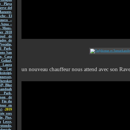
) Playa
erve del
azunte,
che - El
ameco –
l Agua –
 – Mons-
er 2018
guel de
ades de
Presidio,
l Park,
sions San
o, Casa
 Goliad,
, Laura
un nouveau chauffeur nous attend avec son Rave 4
le, Lac
ssissipi,
nnessee,
Cherokee
NP, Blue
andoah
l Park,
ison de
n
Fin du
tour en
c)
-2019
ée vers
lie, Pise,
a
Lecce,
ondo,
dentale,