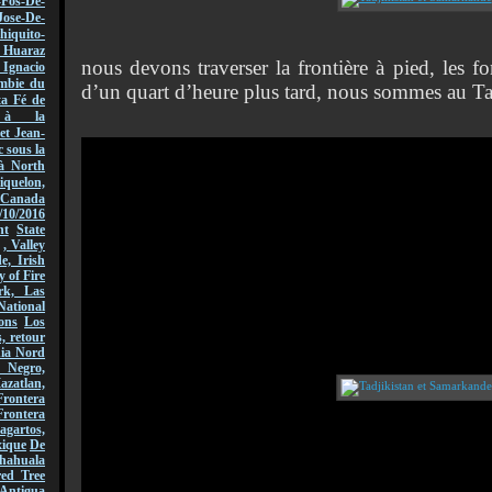
-Fos-De-
Jose-De-
hiquito-
Huaraz
nous devons traverser la frontière à pied, les fo
acio
mbie du
d’un quart d’heure plus tard, nous sommes au Tad
ta Fé de
r à la
et Jean-
 sous la
à North
quelon,
Canada
/10/2016
nt
State
, Valley
, Irish
y of Fire
rk, Las
National
ons
Los
, retour
nia Nord
 Negro,
azatlan,
rontera
Frontera
gartos,
xique
De
hahuala
ed Tree
Antigua