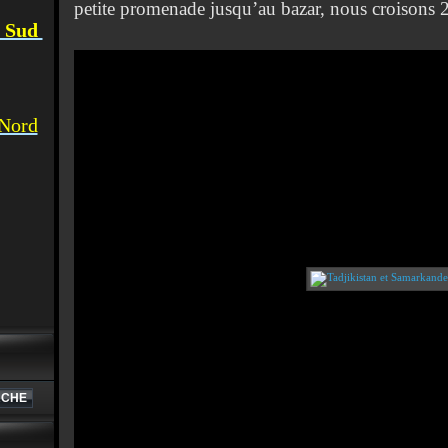
petite promenade jusqu’au bazar, nous croisons 
u Sud
 Nord