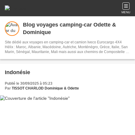
MENU
Blog voyages camping-car Odette &
Dominique
Site dédié aux voyages en camping-car et camion Iveco Eurocargo 4X4
Hélix : Maroc, Albanie, Macédoine, Autriche, Monténégro, Grèce, Italie, San
Marin, Sénégal, Mauritanie, Mali mais aussi aux chemins de Compostelle à
pied et l'Amérique du Sud en camping-car et camion Eurocargo aménagé
par nos soins. Nous avons visités l'Argentine, le Chili, l'Uruguay, le
Paraguay, le Brésil, le Pérou, l'Equateur, les Galapagos, la Bolivie, la
Colombie. L'Amerique du Nord, Canada, Etats Unis, Mexique, Bélize,
Indonésie
Guatemala. Un nouveau véhicule en 2018, un J5 Peugeot de 1992, nous
partons vers le Maroc, l'Italie, l'Albanie, la Grèce, la Turquie, la Géorgie,
Publié le 30/09/2025 à 05:23
l'Arménie, l'Iran, les Emirats Arabes Unis, Oman, l'Arabie Saoudite, la
Par
TISSOT CHARLOD Dominique & Odette
Jordanie, Israël, et retour pour cause de Covid par la Grèce.