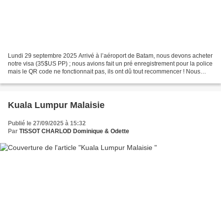
Lundi 29 septembre 2025 Arrivé à l’aéroport de Batam, nous devons acheter
notre visa (35$US PP) ; nous avions fait un pré enregistrement pour la police
mais le QR code ne fonctionnait pas, ils ont dû tout recommencer ! Nous
récupérons ensuite notre bagage...
Kuala Lumpur Malaisie
Publié le 27/09/2025 à 15:32
Par
TISSOT CHARLOD Dominique & Odette