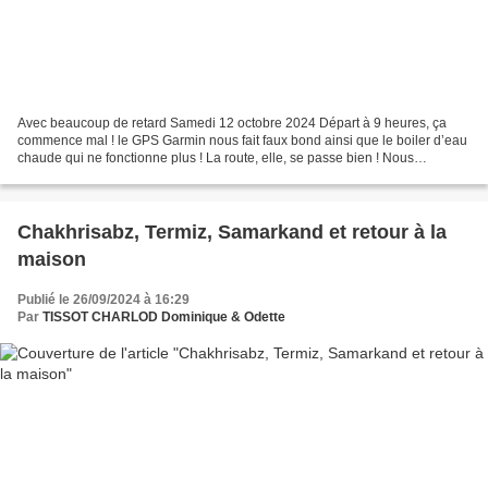
Avec beaucoup de retard Samedi 12 octobre 2024 Départ à 9 heures, ça
commence mal ! le GPS Garmin nous fait faux bond ainsi que le boiler d’eau
chaude qui ne fonctionne plus ! La route, elle, se passe bien ! Nous
traversons la Belgique, les Pays-Bas et...
Chakhrisabz, Termiz, Samarkand et retour à la
maison
Publié le 26/09/2024 à 16:29
Par
TISSOT CHARLOD Dominique & Odette