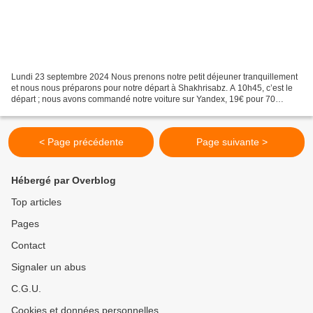
Lundi 23 septembre 2024 Nous prenons notre petit déjeuner tranquillement
et nous nous préparons pour notre départ à Shakhrisabz. A 10h45, c’est le
départ ; nous avons commandé notre voiture sur Yandex, 19€ pour 70
kilomètres, ce n’est pas trop cher. La...
< Page précédente
Page suivante >
Hébergé par Overblog
Top articles
Pages
Contact
Signaler un abus
C.G.U.
Cookies et données personnelles