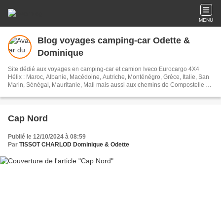
MENU
Blog voyages camping-car Odette &
Dominique
Site dédié aux voyages en camping-car et camion Iveco Eurocargo 4X4
Hélix : Maroc, Albanie, Macédoine, Autriche, Monténégro, Grèce, Italie, San
Marin, Sénégal, Mauritanie, Mali mais aussi aux chemins de Compostelle à
pied et l'Amérique du Sud en camping-car et camion Eurocargo aménagé
par nos soins. Nous avons visités l'Argentine, le Chili, l'Uruguay, le
Paraguay, le Brésil, le Pérou, l'Equateur, les Galapagos, la Bolivie, la
Colombie. L'Amerique du Nord, Canada, Etats Unis, Mexique, Bélize,
Cap Nord
Guatemala. Un nouveau véhicule en 2018, un J5 Peugeot de 1992, nous
partons vers le Maroc, l'Italie, l'Albanie, la Grèce, la Turquie, la Géorgie,
Publié le 12/10/2024 à 08:59
l'Arménie, l'Iran, les Emirats Arabes Unis, Oman, l'Arabie Saoudite, la
Par
TISSOT CHARLOD Dominique & Odette
Jordanie, Israël, et retour pour cause de Covid par la Grèce.