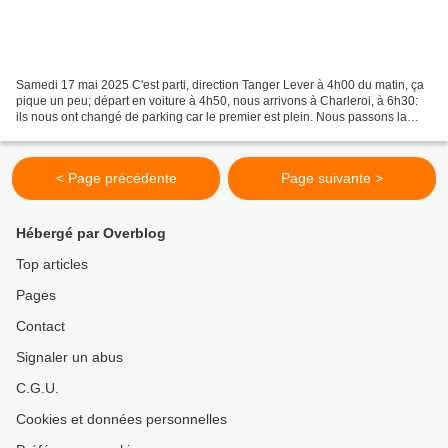
Samedi 17 mai 2025 C'est parti, direction Tanger Lever à 4h00 du matin, ça
pique un peu; départ en voiture à 4h50, nous arrivons à Charleroi, à 6h30:
ils nous ont changé de parking car le premier est plein. Nous passons la
sécurité et la douane sans problème;...
< Page précédente
Page suivante >
Hébergé par Overblog
Top articles
Pages
Contact
Signaler un abus
C.G.U.
Cookies et données personnelles