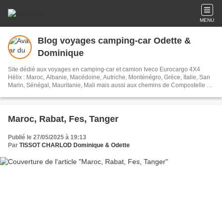
MENU
Blog voyages camping-car Odette &
Dominique
Site dédié aux voyages en camping-car et camion Iveco Eurocargo 4X4
Hélix : Maroc, Albanie, Macédoine, Autriche, Monténégro, Grèce, Italie, San
Marin, Sénégal, Mauritanie, Mali mais aussi aux chemins de Compostelle à
pied et l'Amérique du Sud en camping-car et camion Eurocargo aménagé
par nos soins. Nous avons visités l'Argentine, le Chili, l'Uruguay, le
Paraguay, le Brésil, le Pérou, l'Equateur, les Galapagos, la Bolivie, la
Colombie. L'Amerique du Nord, Canada, Etats Unis, Mexique, Bélize,
Maroc, Rabat, Fes, Tanger
Guatemala. Un nouveau véhicule en 2018, un J5 Peugeot de 1992, nous
partons vers le Maroc, l'Italie, l'Albanie, la Grèce, la Turquie, la Géorgie,
Publié le 27/05/2025 à 19:13
l'Arménie, l'Iran, les Emirats Arabes Unis, Oman, l'Arabie Saoudite, la
Par
TISSOT CHARLOD Dominique & Odette
Jordanie, Israël, et retour pour cause de Covid par la Grèce.