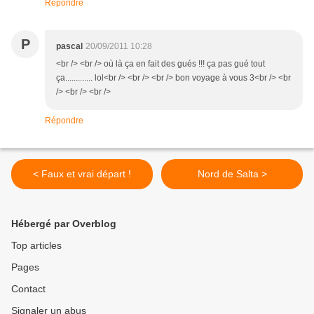
Répondre
P
pascal
20/09/2011 10:28
<br /> <br /> où là ça en fait des gués !!! ça pas gué tout
ça............. lol<br /> <br /> <br /> bon voyage à vous 3<br /> <br
/> <br /> <br />
Répondre
< Faux et vrai départ !
Nord de Salta >
Hébergé par Overblog
Top articles
Pages
Contact
Signaler un abus