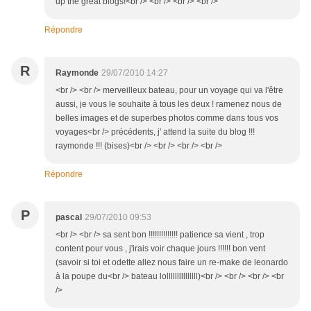
up the great blogs!<br /> <br /> <br /> <br />
Répondre
R
Raymonde
29/07/2010 14:27
<br /> <br /> merveilleux bateau, pour un voyage qui va l'être
aussi, je vous le souhaite à tous les deux ! ramenez nous de
belles images et de superbes photos comme dans tous vos
voyages<br /> précédents, j' attend la suite du blog !!!
raymonde !!! (bises)<br /> <br /> <br /> <br />
Répondre
P
pascal
29/07/2010 09:53
<br /> <br /> sa sent bon !!!!!!!!!!!!!! patience sa vient , trop
content pour vous , j'irais voir chaque jours !!!!!! bon vent
(savoir si toi et odette allez nous faire un re-make de leonardo
à la poupe du<br /> bateau lolllllllllllllll)<br /> <br /> <br /> <br
/>