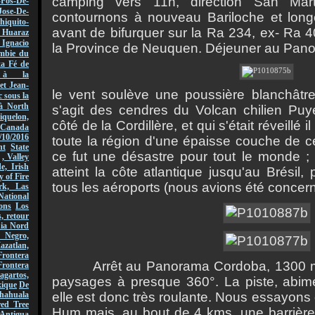
camping vers 11h, direction San Ma
-Fos-De-
Jose-De-
contournons à nouveau Bariloche et lon
hiquito-
avant de bifurquer sur la Ra 234, ex- Ra 4
Huaraz
acio
la Province de Neuquen. Déjeuner au Pano
mbie du
ta Fé de
r à la
et Jean-
le vent soulève une poussière blanchâtre 
 sous la
à North
s'agit des cendres du Volcan chilien Puye
quelon,
côté de la Cordillère, et qui s'était réveillé 
Canada
/10/2016
toute la région d'une épaisse couche de ce
nt
State
ce fut une désastre pour tout le monde 
, Valley
, Irish
atteint la côte atlantique jusqu'au Brésil
y of Fire
tous les aéroports (nous avions été concer
rk, Las
National
ons
Los
, retour
nia Nord
 Negro,
azatlan,
rontera
Arrêt au Panorama Cordoba, 1300 m., 
Frontera
gartos,
paysages à presque 360°. La piste, abimée
xique
De
elle est donc très roulante. Nous essayons 
hahuala
ed Tree
Hum mais, au bout de 4 kms, une barrière 
Antigua