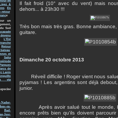
etour en
Il fait froid (10° avec du vent) mais 
Lipez &
dehors... à 23h30 !!!
res
En
e retour
Franc
e
pour un
gement,
Très bon mais très gras. Bonne ambiance, 
 du Sud
guitare.
scapade
t devenu
L'Est
 tranche
Retour
 bateau
nnes et
Salta
Dimanche 20 octobre 2013
 période
Parques
arcs de
rc Lanin
Réveil difficile ! Roger vient nous s
onguillo
a via
pyjamas ! Les argentins sont déjà debout,
junior.
capucine
-Nador-
Après avoir salué tout le monde, Rog
ons-en-
Bad-
encore prêts bien qu'ils doivent parcouri
ao-Jose-