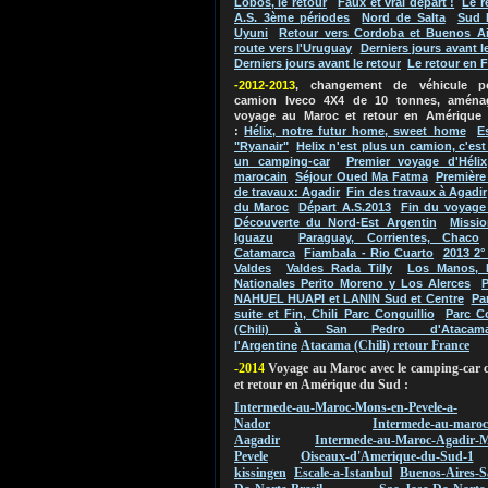
Lobos, le retour
Faux et vrai départ !
Le r
A.S. 3ème périodes
Nord de Salta
Sud 
Uyuni
Retour vers Cordoba et Buenos Ai
route vers l'Uruguay
Derniers jours avant l
Derniers jours avant le retour
Le retour en 
-2012-2013
, changement de véhicule 
camion Iveco 4X4 de 10 tonnes, aména
voyage au Maroc et retour en Amérique
:
Hélix, notre futur home, sweet home
E
"Ryanair"
Helix n'est plus un camion, c'es
un camping-car
Premier voyage d'Hélix
marocain
Séjour Oued Ma Fatma
Première
de travaux: Agadir
Fin des travaux à Agadir
du Maroc
Départ A.S.2013
Fin du voyage
Découverte du Nord-Est Argentin
Missio
Iguazu
Paraguay, Corrientes, Chaco
Catamarca
Fiambala - Rio Cuarto
2013 2°
Valdes
Valdes Rada Tilly
Los Manos, 
Nationales Perito Moreno y Los Alerces
P
NAHUEL HUAPI et LANIN Sud et Centre
Pa
suite et Fin, Chili Parc Conguillio
Parc C
(Chili) à San Pedro d'Atacam
Atacama (Chili) retour France
l'Argentine
-2014
Voyage au Maroc avec le camping-car 
et retour en Amérique du Sud :
Intermede-au-Maroc-Mons-en-Pevele-a-
Nador
Intermede-au-maroc
Aagadir
Intermede-au-Maroc-Agadir-M
Pevele
Oiseaux-d'Amerique-du-Sud-1
kissingen
Escale-a-Istanbul
Buenos-Aires-S