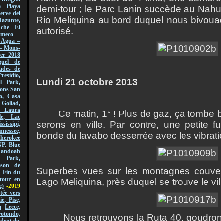
) Playa
demi-tour ; le Parc Lanin succède au Nahu
erve del
Rio Meliquina au bord duquel nous bivou
azunte,
che - El
autorisé.
ameco –
l Agua –
 – Mons-
er 2018
guel de
ades de
Presidio,
Lundi 21 octobre 2013
l Park,
sions San
o, Casa
 Goliad,
, Laura
Ce matin, 1° ! Plus de gaz, ça tombe bi
le, Lac
serons en ville. Par contre, une petite fu
ssissipi,
nnessee,
bonde du lavabo desserrée avec les vibrati
Cherokee
NP, Blue
andoah
l Park,
ison de
Superbes vues sur les montagnes couvert
n
Fin du
tour en
Lago Meliquina, près duquel se trouve le v
c)
-2019
ée vers
lie, Pise,
a
Lecce,
ondo,
Nous retrouvons la Ruta 40, goudronné
dentale,