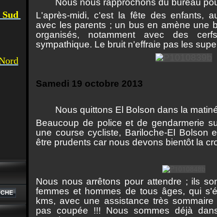
Nous nous rapprochons du bureau pour 
u Sud
L'après-midi, c'est la fête des enfants, 
avec les parents ; un bus en amène une bo
organisés, notamment avec des cerfs-
sympathique. Le bruit n'effraie pas les sup
 Nord
Samedi 19 octobre 2013
Nous quittons El Bolson dans la matinée
Beaucoup de police et de gendarmerie sur 
une course cycliste, Bariloche-El Bolson 
être prudents car nous devons bientôt la cro
Nous nous arrêtons pour attendre ; ils son
femmes et hommes de tous âges, qui s'ét
kms, avec une assistance très sommaire ;
pas coupée !!! Nous sommes déjà dans