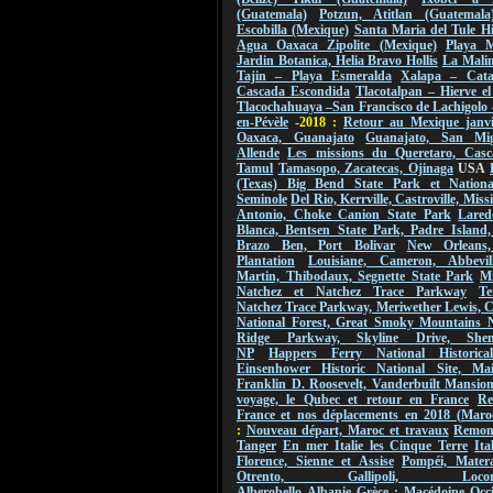
(Guatemala)
Potzun, Atitlan (Guatemala
Escobilla (Mexique)
Santa Maria del Tule Hi
Agua Oaxaca Zipolite (Mexique)
Playa M
Jardin Botanica, Helia Bravo Hollis
La Malin
Tajin – Playa Esmeralda
Xalapa – Cat
Cascada Escondida
Tlacotalpan – Hierve e
Tlacochahuaya –San Francisco de Lachigolo
en-Pévèle
-2018 :
Retour au Mexique janvi
Oaxaca, Guanajato
Guanajato, San Mi
Allende
Les missions du Queretaro, Casc
Tamul
Tamasopo, Zacatecas, Ojinaga
USA
(Texas) Big Bend State Park et Nationa
Seminole
Del Rio, Kerrville, Castroville, Mis
Antonio, Choke Canion State Park
Lared
Blanca, Bentsen State Park, Padre Island,
Brazo Ben, Port Bolivar
New Orleans
Plantation
Louisiane, Cameron, Abbevil
Martin, Thibodaux, Segnette State Park
Mi
Natchez et Natchez Trace Parkway
Te
Natchez Trace Parkway, Meriwether Lewis, 
National Forest, Great Smoky Mountains 
Ridge Parkway, Skyline Drive, Shen
NP
Happers Ferry National Historica
Einsenhower Historic National Site, Ma
Franklin D. Roosevelt, Vanderbuilt Mansio
voyage, le Qubec et retour en France
Re
France et nos déplacements en 2018 (Maro
:
Nouveau départ, Maroc et travaux
Remont
Tanger
En mer Italie les Cinque Terre
Ita
Florence, Sienne et Assise
Pompéi, Mater
Otrento, Gallipoli, Locorot
Alberobello
Albanie
Grèce : Macédoine Occi