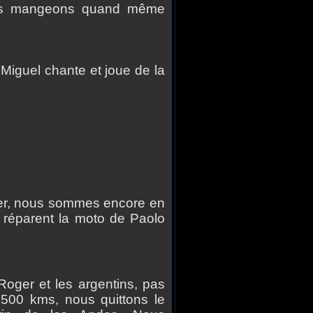
nous mangeons quand même
Miguel chante et joue de la
aluer, nous sommes encore en
 réparent la moto de Paolo
er et les argentins, pas
r 500 kms, nous quittons le