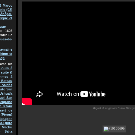
)
Maroc
nie (02)
Sénégal-
rique et
ague
t 1625
entre Le
ques-de-
semaine
rième et
age
avec un
jours à
 suite &
mmes à
Bateau
 Valdés
erto San
Ushuaïa
uel San
Belgrano
e retour
Miguel et sa guitare Video Musiqu
sert de
(Pérou)
lapagos
a-Quito
 Machu
)
Salta