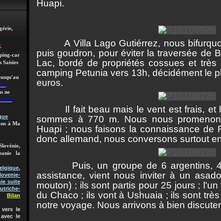
Huapi.
gérie,
A Villa Lago Gutiérrez, nous bifurquons
e
puis goudron, pour éviter la traversée de 
mping-car
Lac, bordé de propriétés cossues et très 
 Saisies
camping Petunia vers 13h, décidément le pl
 jusqu'au
euros.
roc
s ne
oc 01
Il fait beau mais le vent est frais, et
gue
sommes à 770 m. Nous nous promenon
lons à Ma
Huapi ; nous faisons la connaissance de R
donc allemand, nous conversons surtout en 
Slovénie,
banie la
Puis, un groupe de 6 argentins, 4 e
gique,
assistance, vient nous inviter à un asa
lovenie-
ie suite
mouton) ; ils sont partis pour 25 jours ; l'
utriche-
du Chaco ; ils vont à Ushuaia ; ils sont trè
Bilan
notre voyage. Nous arrivons à bien discuter
vers le
 avec le