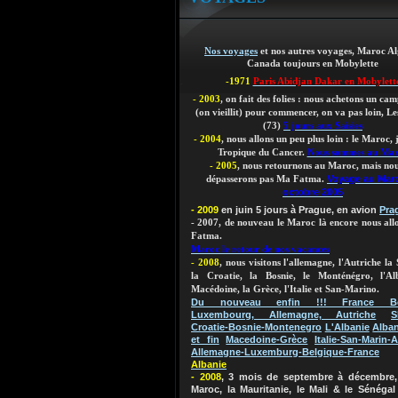
Nos voyages
et nos autres voyages, Maroc Al
Canada toujours en Mobylette
-1971
Paris Abidjan Dakar en Mobylett
- 2003
, on fait des folies : nous achetons un ca
(on vieillit)
pour commencer, on va pas loin, Les
(73)
5 jours aux Saisies
- 2004
, nous allons un peu plus loin : le Maroc,
Tropique du Cancer.
Nous sommes au Ma
- 2005
, nous retournons au Maroc, mais nou
Voyage au Mar
dépasserons pas Ma Fatma.
octobre 2005
- 2009
en juin 5 jours à Prague, en avion
Pra
- 2007, de nouveau le Maroc là encore nous al
Fatma.
Maroc le retour de nos vacances
- 2008
, nous visitons l'allemagne, l'Autriche la 
la Croatie, la Bosnie, le Monténégro, l'Al
Macédoine, la Grèce, l'Italie et San-Marino.
Du nouveau enfin !!! France Bel
Luxembourg, Allemagne, Autriche
S
Croatie-Bosnie-Montenegro
L'Albanie
Alban
et fin
Macedoine-Grèce
Italie-San-Marin-A
Allemagne-Luxemburg-Belgique-France
Albanie
- 2008
, 3 mois de septembre à décembre, 
Maroc, la Mauritanie, le Mali & le Sénégal