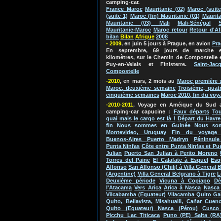
camping-car.
France Maroc
Mauritanie (02)
Maroc (suite
(suite 1)
Maroc (fin) Mauritanie (01)
Maurita
Mauritanie (03) Mali
Mali-Sénégal
Mauritanie-Maroc
Maroc retour
Retour d'Af
bilan
Bila
n
Afriq
ue
2
0
0
8
- 2009
, en juin 5 jours à Prague, en avion
Pr
En septembre, 69 jours de marche e
kilomètres, sur le Chemin de Compostelle 
Puy-en-Velais et Finisterre.
Saint-Jac
Compostelle
-2010
, en mars, 2 mois au
Maroc
première 
Maroc, deuxième semaine
Troisième, quat
cinquième semaines
Maroc 2010, fin du voy
-2010-2011
, Voyage en Améique du Su
d 
camping-car capucine
:
Faux départs
Tou
quai mais le cargo est là !
Départ du Havre
fin
Nous sommes en Guinée
Nous so
Montevideo, Uruguay
Fin du voyage 
Buenos-Aires Puerto Madryn
Péninsule
Punta Ninfas
Côte entre Punta Ninfas et Pu
Julian
Puerto San Julian à Perito Moreno
Torres del Paine
El Calafate à Esquel
Esq
Alfonso
San Alfonso (Chili) à Villa General 
(Argentine)
Villa General Belgrano à Tigre
L
Deuxième période
Vicuna à Copiapo
Dé
l'Atacama
Vers Arica
Arica à Nasca
Nasca 
Vilcabamba (Equateur)
Vilacamba Quito
Ga
Quito, Bellavista, Misahualli, Cañar
Cuenc
Quito (Equateur) Nasca (Pérou)
Cusco
Picchu Lac Titicaca
Puno (PE) Salta (RA