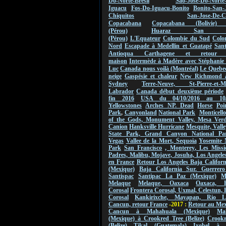
Do-Norte-Bresil
Sao-Jose-Do-Norte
Iguacu
Fos-Do-Iguacu-Bonito
Bonito-San-
Chiquitos
San-Jose-De-C
Copacabana
Copacabana (Bolivie) 
(Pérou)
Huaraz San Ign
(Pérou)
L'Equateur
Colombie du Sud
Colo
Nord
Escapade à Medellin et Guatapé
San
Antioqua Carthagene et retou
maison
Intermède à Madère avec Stéphanie 
Luc
Canada nous voilà (Montréal)
Le Quebec
neige
Gaspésie et chaleur
New Richmond 
Sydney
Terre-Neuve, St-Pierre-et-Mi
Labrador
Canada début deuxième période
fin 2016
USA du 04/10/2016 au
10
Yellowstones
Arches NP.
Dead
Horse
Poi
Park
,
Canyonland
National Park
Monticello
of the Gods,
Monument
Valley
,
Mesa Verde
Canion
Hanksville Hurricane
Mesquite, Valle
State Park, Grand Canyon National Pa
Vegas
Vallee de
la Mort
,
Sequoia
Yosemite 
Park
San Francisco
,
Monterey
, Les Missi
Padres, Malibu, Mojave, Josuha, Los Angeles
en France
Retour Los Angeles Baja Califor
(Mexique)
Baja California Sur. Guerrero
Santispac
Santipac La Paz (Mexique)
M
Melaque
Melaque, Oaxaca
Oaxaca, F
Corosal
Frontera Corosal, Uxmal, Celestun, 
Corosal
Kankirixche, Mayapan, Rio La
Cancun, retour France
-2017 :
Retour au Me
Cancun à Mahahuala (Mexique)
Ma
(Mexique) à Crookred Tree (Belize)
Crookr
(Belize) Tikal (Guatemala)
Ixobel à 