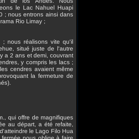
rtin de los Andes. Nous
geons le Lac Nahuel Huapi
0 ; nous entrons ainsi dans
rama Rio Limay ;
; nous réalisons vite qu'il
hue, situé juste de l'autre
il y a 2 ans et demi, couvrant
ndres, y compris les lacs ;
; les cendres avaient même
, provoquant la fermeture de
nés).
qui offre de magnifiques
 au départ, a été refaite,
d'atteindre le Lago Filo Hua
fermée nous oblige à faire