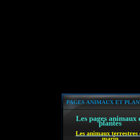
PAGES ANIMAUX ET PLAN
Les pages animaux 
plantes
Les animaux terrestres 
marin