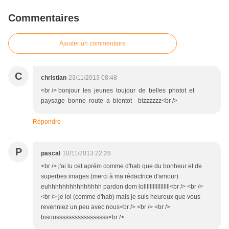
Commentaires
Ajouter un commentaire
C
christian
23/11/2013 08:48
<br /> bonjour les jeunes toujour de belles photot et
paysage bonne route a bientot bizzzzzz<br />
Répondre
P
pascal
10/11/2013 22:28
<br /> j'ai lu cet aprém comme d'hab que du bonheur et de
superbes images (merci à ma rédactrice d'amour)
euhhhhhhhhhhhhhhh pardon dom lolllllllllllllllll<br /> <br />
<br /> je lol (comme d'hab) mais je suis heureux que vous
revenniez un peu avec nous<br /> <br /> <br />
bisousssssssssssssssss<br />