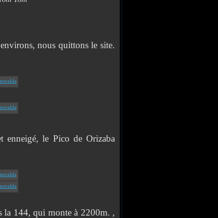
virons, nous quittons le site.
 enneigé, le Pico de Orizaba
ns la 144, qui monte à 2200m. ,