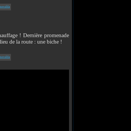
hauffage ! Dernière promenade
lieu de la route : une biche !