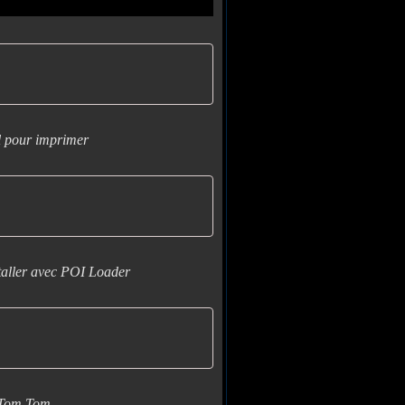
l pour imprimer
aller avec POI Loader
 Tom Tom