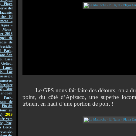
) Playa
erve del
azunte,
che - El
ameco –
l Agua –
 – Mons-
er 2018
guel de
ades de
Presidio,
l Park,
sions San
o, Casa
 Goliad,
, Laura
le, Lac
ssissipi,
nnessee,
Cherokee
NP, Blue
Le GPS nous fait faire des détours, on a du m
andoah
point, du côté d’Apizaco, une superbe locom
l Park,
ison de
trônent en haut d’une portion de pont !
n
Fin du
tour en
c)
-2019
ée vers
lie, Pise,
a
Lecce,
ondo,
dentale,