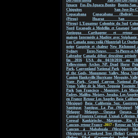
Do-Norte-Bresil
Sao-Jose-Do-Norte
Iguacu
Fos-Do-Iguacu-Bonito
Bonito-San-
Chiquitos
San-Jose-De-C
Copacabana
Copacabana (Bolivie) 
(Pérou)
Huaraz San Ign
(Pérou)
L'Equateur
Colombie du Sud
Colo
Nord
Escapade à Medellin et Guatapé
San
Antioqua Carthagene et retou
maison
Intermède à Madère avec Stéphanie 
Luc
Canada nous voilà (Montréal)
Le Quebec
neige
Gaspésie et chaleur
New Richmond 
Sydney
Terre-Neuve, St-Pierre-et-Mi
Labrador
Canada début deuxième période
fin 2016
USA du 04/10/2016 au
10
Yellowstones
Arches NP.
Dead
Horse
Poi
Park
,
Canyonland
National Park
Monticello
of the Gods,
Monument
Valley
,
Mesa Verde
Canion
Hanksville Hurricane
Mesquite, Valle
State Park, Grand Canyon National Pa
Vegas
Vallee de
la Mort
,
Sequoia
Yosemite 
Park
San Francisco
,
Monterey
, Les Missi
Padres, Malibu, Mojave, Josuha, Los Angeles
en France
Retour Los Angeles Baja Califor
(Mexique)
Baja California Sur. Guerrero
Santispac
Santipac La Paz (Mexique)
M
Melaque
Melaque, Oaxaca
Oaxaca, F
Corosal
Frontera Corosal, Uxmal, Celestun, 
Corosal
Kankirixche, Mayapan, Rio La
Cancun, retour France
-2017 :
Retour au Me
Cancun à Mahahuala (Mexique)
Ma
(Mexique) à Crookred Tree (Belize)
Crookr
(Belize) Tikal (Guatemala)
Ixobel à 