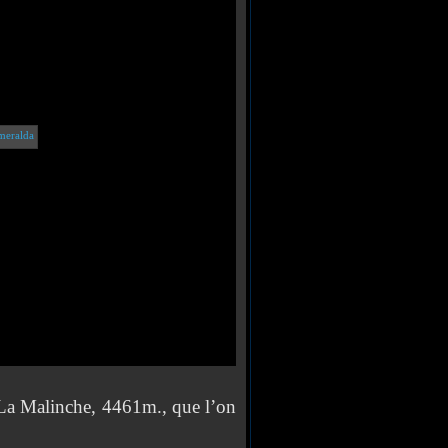
a Malinche, 4461m., que l’on