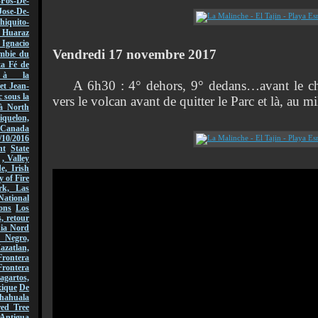
-Fos-De-
Jose-De-
hiquito-
Huaraz
acio
Vendredi 17 novembre 2017
mbie du
ta Fé de
r à la
A 6h30 : 4° dehors, 9° dedans…avant le c
et Jean-
 sous la
vers le volcan avant de quitter le Parc et là, au mi
à North
quelon,
Canada
/10/2016
nt
State
, Valley
, Irish
y of Fire
rk, Las
National
ons
Los
, retour
nia Nord
 Negro,
azatlan,
rontera
Frontera
gartos,
xique
De
hahuala
ed Tree
Antigua