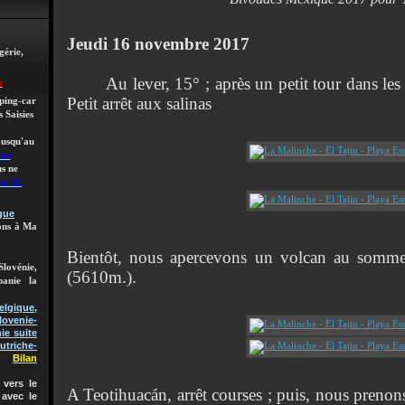
Jeudi 16 novembre 2017
gérie,
Au lever, 15° ; après un petit tour dans les en
e
Petit arrêt aux salinas
mping-car
 Saisies
 jusqu'au
roc
s ne
oc 01
gue
lons à Ma
Bientôt, nous apercevons un volcan au sommet
Slovénie,
(5610m.).
banie la
gique,
lovenie-
ie suite
utriche-
Bilan
vers le
A Teotihuacán, arrêt courses ; puis, nous preno
 avec le