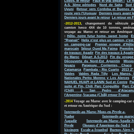
Lobos, le retour
Faux et vrai départ !
Le r
A.S. 3ème périodes
Nord de Salta
Sud 
Uyuni
Retour vers Cordoba et Buenos Ai
route vers l'Uruguay
Derniers jours avant l
Derniers jours avant le retour
Le retour en 
-2012-2013
, changement de véhicule 
camion Iveco 4X4 de 10 tonnes, aména
voyage au Maroc et retour en Amérique
:
Hélix, notre futur home, sweet home
E
"Ryanair"
Helix n'est plus un camion, c'es
un camping-car
Premier voyage d'Hélix
marocain
Séjour Oued Ma Fatma
Première
de travaux: Agadir
Fin des travaux à Agadir
du Maroc
Départ A.S.2013
Fin du voyage
Découverte du Nord-Est Argentin
Missio
Iguazu
Paraguay, Corrientes, Chaco
Catamarca
Fiambala - Rio Cuarto
2013 2°
Valdes
Valdes Rada Tilly
Los Manos, 
Nationales Perito Moreno y Los Alerces
P
NAHUEL HUAPI et LANIN Sud et Centre
Pa
suite et Fin, Chili Parc Conguillio
Parc C
(Chili) à San Pedro d'Atacam
Atacama (Chili) retour France
l'Argentine
-2014
Voyage au Maroc avec le camping-car 
et retour en Amérique du Sud :
Intermede-au-Maroc-Mons-en-Pevele-a-
Nador
Intermede-au-maroc
Aagadir
Intermede-au-Maroc-Agadir-M
Pevele
Oiseaux-d'Amerique-du-Sud-1
kissingen
Escale-a-Istanbul
Buenos-Aires-S