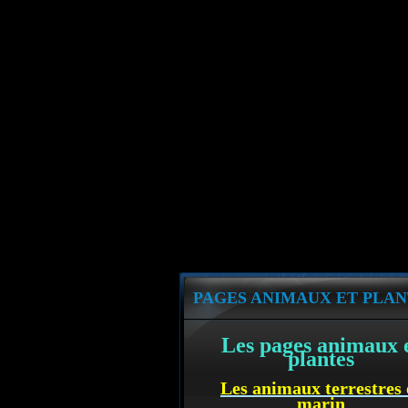
PAGES ANIMAUX ET PLAN
Les pages animaux 
plantes
Les animaux terrestres 
marin