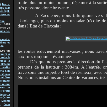
route plus ou moins bonne ; déjeuner à la sortie
)
Maroc
très passante, donc bruyante.
nie (02)
Sénégal-
A Zacotepec, nous bifurquons vers Tlaxc
rique et
Totolcingo, plus ou moins un salar (récolte de
ague
t 1625
dans l’Etat de Tlaxcala ;
entre Le
ques-de-
semaine
rième et
age
les routes redeviennent mauvaises ; nous travers
avec un
jours à
aux rues toujours très animées.
 suite &
Dés que nous prenons la direction du Parc
mmes à
Bateau
prenons de la hauteur : 3084m. A l’entrée, on
 Valdés
erto San
traversons une superbe forêt de résineux, avec 
Ushuaïa
Nous nous installons au Centre de Vacances, très
uel San
Belgrano
e retour
sert de
(Pérou)
lapagos
a-Quito
 Machu
)
Salta