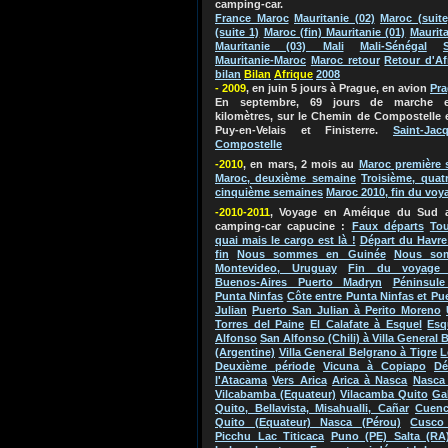
camping-car.
France Maroc
Mauritanie (02)
Maroc (suite
(suite 1)
Maroc (fin) Mauritanie (01)
Maurita
Mauritanie (03) Mali
Mali-Sénégal
Mauritanie-Maroc
Maroc retour
Retour d'Af
bilan
Bila
n
Afriq
ue
2
0
0
8
- 2009
, en juin 5 jours à Prague, en avion
Pr
En septembre, 69 jours de marche e
kilomètres, sur le Chemin de Compostelle 
Puy-en-Velais et Finisterre.
Saint-Jac
Compostelle
-2010
, en mars, 2 mois au
Maroc
première 
Maroc, deuxième semaine
Troisième, quat
cinquième semaines
Maroc 2010, fin du voy
-2010-2011
, Voyage en Améique du Su
d 
camping-car capucine
:
Faux départs
Tou
quai mais le cargo est là !
Départ du Havre
fin
Nous sommes en Guinée
Nous so
Montevideo, Uruguay
Fin du voyage 
Buenos-Aires Puerto Madryn
Péninsule
Punta Ninfas
Côte entre Punta Ninfas et Pu
Julian
Puerto San Julian à Perito Moreno
Torres del Paine
El Calafate à Esquel
Esq
Alfonso
San Alfonso (Chili) à Villa General 
(Argentine)
Villa General Belgrano à Tigre
L
Deuxième période
Vicuna à Copiapo
Dé
l'Atacama
Vers Arica
Arica à Nasca
Nasca 
Vilcabamba (Equateur)
Vilacamba Quito
Ga
Quito, Bellavista, Misahualli, Cañar
Cuenc
Quito (Equateur) Nasca (Pérou)
Cusco
Picchu Lac Titicaca
Puno (PE) Salta (RA