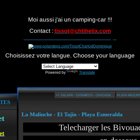
Moi aussi j'ai un camping-car !!!
Contact :
tissot@
chtihelix.com
Suivre notre itinéraire avec Polarsteps
Choisissez votre langue. Choose your language
Powered by
Translate
<< XALAPA - CATAMECO - CASCADA...
PLAYA MAZUNT
TES
La Malinche - El Tajin - Playa Esmeralda
et
Telecharger les Bivou
et