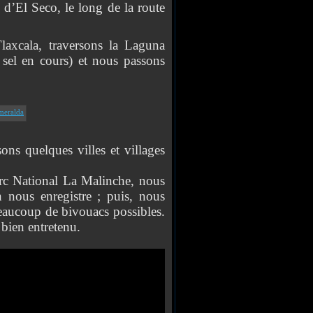
 d’El Seco, le long de la route
ala, traversons la Laguna
 sel en cours) et nous passons
ons quelques villes et villages
 National La Malinche, nous
 nous enregistre ; puis, nous
beaucoup de bivouacs possibles.
 bien entretenu.