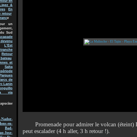
etour en
Lipez &
res
En
e retour
Franc
e
pour un
gement,
 du Sud
scapade
t devenu
L'Est
 tranche
Retour
 bateau
nnes et
Salta
 période
Parques
arcs de
rc Lanin
onguillo
a via
capucine
-Nador-
Promenade pour admirer le volcan (éteint) L
ons-en-
Bad-
peut escalader (4 h aller, 3 h retour !).
ao-Jose-