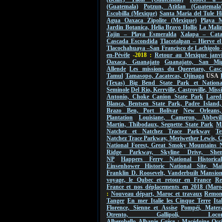
(Guatemala)
Potzun, Atitlan (Guatemala
Escobilla (Mexique)
Santa Maria del Tule Hi
Agua Oaxaca Zipolite (Mexique)
Playa M
Jardin Botanica, Helia Bravo Hollis
La Malin
Tajin – Playa Esmeralda
Xalapa – Cat
Cascada Escondida
Tlacotalpan – Hierve e
Tlacochahuaya –San Francisco de Lachigolo
en-Pévèle
-2018 :
Retour au Mexique janvi
Oaxaca, Guanajato
Guanajato, San Mi
Allende
Les missions du Queretaro, Casc
Tamul
Tamasopo, Zacatecas, Ojinaga
USA
(Texas) Big Bend State Park et Nationa
Seminole
Del Rio, Kerrville, Castroville, Mis
Antonio, Choke Canion State Park
Lared
Blanca, Bentsen State Park, Padre Island,
Brazo Ben, Port Bolivar
New Orleans
Plantation
Louisiane, Cameron, Abbevil
Martin, Thibodaux, Segnette State Park
Mi
Natchez et Natchez Trace Parkway
Te
Natchez Trace Parkway, Meriwether Lewis, 
National Forest, Great Smoky Mountains 
Ridge Parkway, Skyline Drive, Shen
NP
Happers Ferry National Historica
Einsenhower Historic National Site, Ma
Franklin D. Roosevelt, Vanderbuilt Mansio
voyage, le Qubec et retour en France
Re
France et nos déplacements en 2018 (Maro
:
Nouveau départ, Maroc et travaux
Remont
Tanger
En mer Italie les Cinque Terre
Ita
Florence, Sienne et Assise
Pompéi, Mater
Otrento, Gallipoli, Locorot
Alberobello
Albanie
Grèce : Macédoine Occi