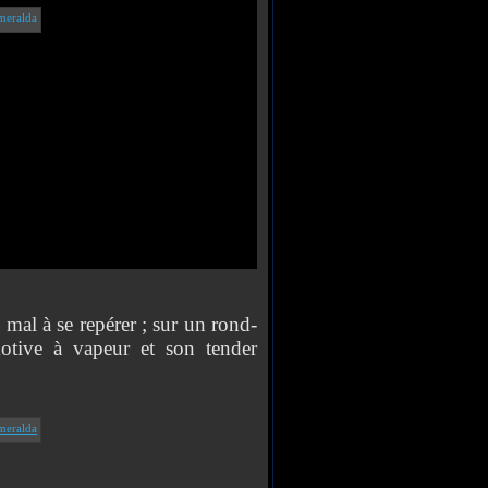
al à se repérer ; sur un rond-
otive à vapeur et son tender