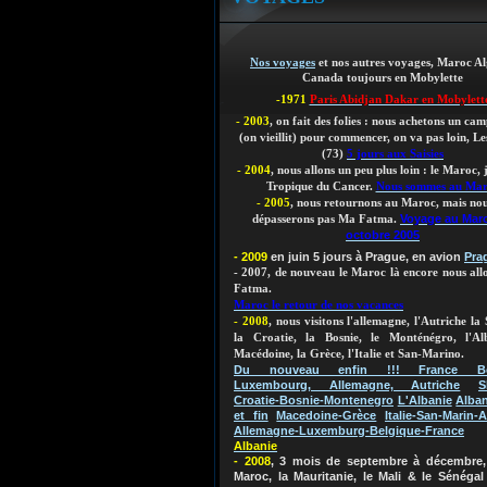
Nos voyages
et nos autres voyages, Maroc Al
Canada toujours en Mobylette
-1971
Paris Abidjan Dakar en Mobylett
- 2003
, on fait des folies : nous achetons un ca
(on vieillit)
pour commencer, on va pas loin, Les
(73)
5 jours aux Saisies
- 2004
, nous allons un peu plus loin : le Maroc,
Tropique du Cancer.
Nous sommes au Ma
- 2005
, nous retournons au Maroc, mais nou
Voyage au Mar
dépasserons pas Ma Fatma.
octobre 2005
- 2009
en juin 5 jours à Prague, en avion
Pra
- 2007, de nouveau le Maroc là encore nous al
Fatma.
Maroc le retour de nos vacances
- 2008
, nous visitons l'allemagne, l'Autriche la 
la Croatie, la Bosnie, le Monténégro, l'Al
Macédoine, la Grèce, l'Italie et San-Marino.
Du nouveau enfin !!! France Bel
Luxembourg, Allemagne, Autriche
S
Croatie-Bosnie-Montenegro
L'Albanie
Alban
et fin
Macedoine-Grèce
Italie-San-Marin-A
Allemagne-Luxemburg-Belgique-France
Albanie
- 2008
, 3 mois de septembre à décembre, 
Maroc, la Mauritanie, le Mali & le Sénégal