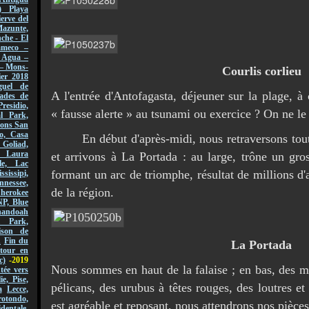
) Playa
erve del
azunte,
che - El
ameco –
l Agua –
 – Mons-
Courlis corlieu
er 2018
guel de
A l'entrée d'Antofagasta, déjeuner sur la plage, à
ades de
Presidio,
« fausse alerte » au tsunami ou exercice ? On ne le
l Park,
sions San
o, Casa
En début d'après-midi, nous retraversons tout 
 Goliad,
, Laura
et arrivons à La Portada : au large, trône un gro
le, Lac
formant un arc de triomphe, résultat de millions d'a
ssissipi,
nnessee,
de la région.
Cherokee
NP, Blue
andoah
l Park,
ison de
n
Fin du
La Portada
tour en
c)
-2019
Nous sommes en haut de la falaise ; en bas, des mi
ée vers
lie, Pise,
pélicans, des urubus à têtes rouges, des loutres 
a
Lecce,
ondo,
est agréable et reposant, nous attendrons nos pièces 
dentale,