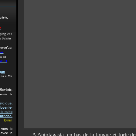
gérie,
e
mping-car
 Saisies
 jusqu'au
roc
s ne
oc 01
gue
lons à Ma
Slovénie,
banie la
gique,
lovenie-
ie suite
utriche-
Bilan
vers le
 avec le
A Antofagasta, en bas de la longue et forte de