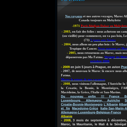
Nos voyages
et nos autres voyages, Maroc Al
Canada toujours en Mobylette
-1971
Paris Abidjan Dakar en Mobylett
- 2003
, on fait des folies : nous achetons un ca
(on vieillit)
pour commencer, on va pas loin, Les
(73)
5 jours aux Saisies
- 2004
, nous allons un peu plus loin : le Maroc,
Tropique du Cancer.
Nous sommes au Ma
- 2005
, nous retournons au Maroc, mais nou
Voyage au Mar
dépasserons pas Ma Fatma.
octobre 2005
- 2009
en juin 5 jours à Prague, en avion
Pra
- 2007, de nouveau le Maroc là encore nous al
Fatma.
Maroc le retour de nos vacances
- 2008
, nous visitons l'allemagne, l'Autriche la 
la Croatie, la Bosnie, le Monténégro, l'Al
Macédoine, la Grèce, l'Italie et San-Marino.
Du nouveau enfin !!! France Bel
Luxembourg, Allemagne, Autriche
S
Croatie-Bosnie-Montenegro
L'Albanie
Alban
et fin
Macedoine-Grèce
Italie-San-Marin-A
Allemagne-Luxemburg-Belgique-France
Albanie
- 2008
, 3 mois de septembre à décembre, 
Maroc, la Mauritanie, le Mali & le Sénégal