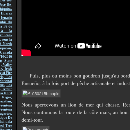
-Fos-De-
Jose-De-
hiquito-
Huaraz
acio
mbie du
ta Fé de
r à la
et Jean-
 sous la
à North
quelon,
Canada
/10/2016
nt
State
, Valley
, Irish
y of Fire
Puis, plus ou moins bon goudron jusqu'au bord
rk, Las
National
Ensueňo, à la fois port de pêche artisanale et indust
ons
Los
, retour
nia Nord
 Negro,
azatlan,
Nous apercevons un lion de mer qui chasse. Renc
rontera
Frontera
Nous continuons la route de la côte mais, au bout
gartos,
xique
De
demi-tour.
hahuala
ed Tree
Antigua