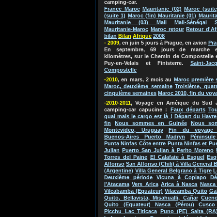
camping-car.
France Maroc
Mauritanie (02)
Maroc (suite
(suite 1)
Maroc (fin) Mauritanie (01)
Maurita
Mauritanie (03) Mali
Mali-Sénégal
Mauritanie-Maroc
Maroc retour
Retour d'Af
bilan
Bila
n
Afriq
ue
2
0
0
8
- 2009
, en juin 5 jours à Prague, en avion
Pr
En septembre, 69 jours de marche e
kilomètres, sur le Chemin de Compostelle 
Puy-en-Velais et Finisterre.
Saint-Jac
Compostelle
-2010
, en mars, 2 mois au
Maroc
première 
Maroc, deuxième semaine
Troisième, quat
cinquième semaines
Maroc 2010, fin du voy
-2010-2011
, Voyage en Améique du Su
d 
camping-car capucine
:
Faux départs
Tou
quai mais le cargo est là !
Départ du Havre
fin
Nous sommes en Guinée
Nous so
Montevideo, Uruguay
Fin du voyage 
Buenos-Aires Puerto Madryn
Péninsule
Punta Ninfas
Côte entre Punta Ninfas et Pu
Julian
Puerto San Julian à Perito Moreno
Torres del Paine
El Calafate à Esquel
Esq
Alfonso
San Alfonso (Chili) à Villa General 
(Argentine)
Villa General Belgrano à Tigre
L
Deuxième période
Vicuna à Copiapo
Dé
l'Atacama
Vers Arica
Arica à Nasca
Nasca 
Vilcabamba (Equateur)
Vilacamba Quito
Ga
Quito, Bellavista, Misahualli, Cañar
Cuenc
Quito (Equateur) Nasca (Pérou)
Cusco
Picchu Lac Titicaca
Puno (PE) Salta (RA