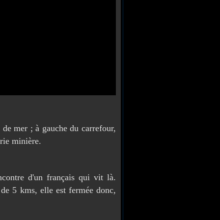
 de mer ; à gauche du carrefour,
rie minière.
ontre d'un français qui vit là.
 de 5 kms, elle est fermée donc,