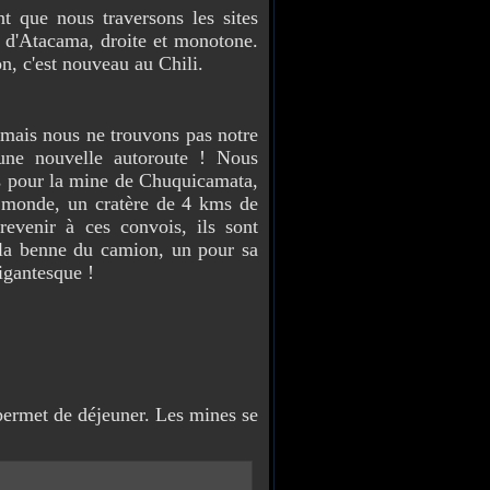
nt que nous traversons les sites
rt d'Atacama, droite et monotone.
, c'est nouveau au Chili.
is nous ne trouvons pas notre
 une nouvelle autoroute ! Nous
ns pour la mine de Chuquicamata,
u monde, un cratère de 4 kms de
evenir à ces convois, ils sont
la benne du camion, un pour sa
igantesque !
permet de déjeuner. Les mines se