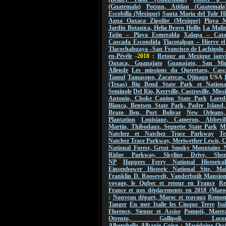
(Guatemala)
Potzun, Atitlan (Guatemala
Escobilla (Mexique)
Santa Maria del Tule Hi
Agua Oaxaca Zipolite (Mexique)
Playa M
Jardin Botanica, Helia Bravo Hollis
La Malin
Tajin – Playa Esmeralda
Xalapa – Cat
Cascada Escondida
Tlacotalpan – Hierve e
Tlacochahuaya –San Francisco de Lachigolo
en-Pévèle
-2018 :
Retour au Mexique janvi
Oaxaca, Guanajato
Guanajato, San Mi
Allende
Les missions du Queretaro, Casc
Tamul
Tamasopo, Zacatecas, Ojinaga
USA
(Texas) Big Bend State Park et Nationa
Seminole
Del Rio, Kerrville, Castroville, Mis
Antonio, Choke Canion State Park
Lared
Blanca, Bentsen State Park, Padre Island,
Brazo Ben, Port Bolivar
New Orleans
Plantation
Louisiane, Cameron, Abbevil
Martin, Thibodaux, Segnette State Park
Mi
Natchez et Natchez Trace Parkway
Te
Natchez Trace Parkway, Meriwether Lewis, 
National Forest, Great Smoky Mountains 
Ridge Parkway, Skyline Drive, Shen
NP
Happers Ferry National Historica
Einsenhower Historic National Site, Ma
Franklin D. Roosevelt, Vanderbuilt Mansio
voyage, le Qubec et retour en France
Re
France et nos déplacements en 2018 (Maro
:
Nouveau départ, Maroc et travaux
Remont
Tanger
En mer Italie les Cinque Terre
Ita
Florence, Sienne et Assise
Pompéi, Mater
Otrento, Gallipoli, Locorot
Alberobello
Albanie
Grèce : Macédoine Occi