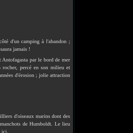
 côté d'un camping à l'abandon ;
 saura jamais !
Antofagasta par le bord de mer
s rocher, percé en son milieu et
nnées d'érosion ; jolie attraction
lliers d'oiseaux marins dont des
et manchots de Humboldt. Le lieu
ici.