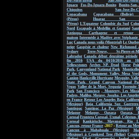
Do-Norte-Bresil
Sao-Jose-Do-Norte
Iguacu
Fos-Do-Iguacu-Bonito
Bonito-San-
Chiquitos
San-Jose-De-C
Copacabana
Copacabana (Bolivie) 
(Pérou)
Huaraz San Ign
(Pérou)
L'Equateur
Colombie du Sud
Colo
Nord
Escapade à Medellin et Guatapé
San
Antioqua Carthagene et retou
maison
Intermède à Madère avec Stéphanie 
Luc
Canada nous voilà (Montréal)
Le Quebec
neige
Gaspésie et chaleur
New Richmond 
Sydney
Terre-Neuve, St-Pierre-et-Mi
Labrador
Canada début deuxième période
fin 2016
USA du 04/10/2016 au
10
Yellowstones
Arches NP.
Dead
Horse
Poi
Park
,
Canyonland
National Park
Monticello
of the Gods,
Monument
Valley
,
Mesa Verde
Canion
Hanksville Hurricane
Mesquite, Valle
State Park, Grand Canyon National Pa
Vegas
Vallee de
la Mort
,
Sequoia
Yosemite 
Park
San Francisco
,
Monterey
, Les Missi
Padres, Malibu, Mojave, Josuha, Los Angeles
en France
Retour Los Angeles Baja Califor
(Mexique)
Baja California Sur. Guerrero
Santispac
Santipac La Paz (Mexique)
M
Melaque
Melaque, Oaxaca
Oaxaca, F
Corosal
Frontera Corosal, Uxmal, Celestun, 
Corosal
Kankirixche, Mayapan, Rio La
Cancun, retour France
-2017 :
Retour au Me
Cancun à Mahahuala (Mexique)
Ma
(Mexique) à Crookred Tree (Belize)
Crookr
(Belize) Tikal (Guatemala)
Ixobel à 