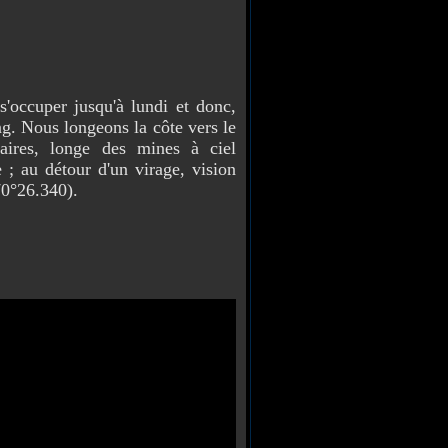
 s'occuper jusqu'à lundi et donc,
ng. Nous longeons la côte vers le
aires, longe des mines à ciel
 ; au détour d'un virage, vision
70°26.340).