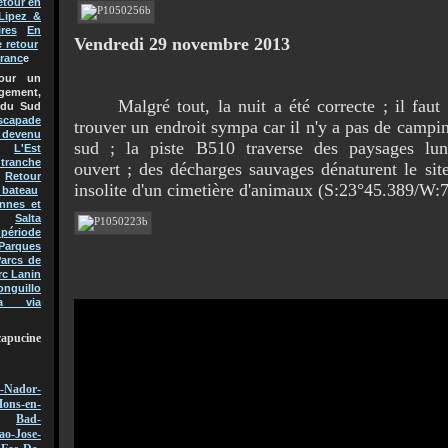
etour en
Lipez &
res
En
Vendredi 29 novembre 2013
e retour
Franc
e
pour un
gement,
Malgré tout, la nuit a été correcte ; il faut
 du Sud
scapade
trouver un endroit sympa car il n'y a pas de campi
t devenu
sud ; la piste B510 traverse des paysages lun
L'Est
 tranche
ouvert ; des décharges sauvages dénaturent le site
Retour
insolite d'un cimetière d'animaux (S:23°45.389/W:
 bateau
nnes et
Salta
 période
Parques
arcs de
rc Lanin
onguillo
a via
capucine
-Nador-
ons-en-
Bad-
ao-Jose-