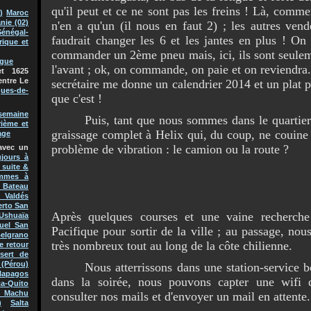
qu'il peut et ce ne sont pas les freins ! Là, com
)
Maroc
nie (02)
n'en a qu'un (il nous en faut 2) ; les autres vend
Sénégal-
faudrait changer les 6 et les jantes en plus ! On
rique et
commander un 2ème pneu mais, ici, ils sont seulem
ague
l'avant ; ok, on commande, on paie et on reviendra.
t 1625
entre Le
secrétaire me donne un calendrier 2014 et un plat pr
ques-de-
que c'est !
semaine
Puis, tant que nous sommes dans le quartier «
rième et
graissage complet à Helix qui, du coup, ne couine p
age
problème de vibration : le camion ou la route ?
avec un
jours à
 suite &
mmes à
Bateau
 Valdés
erto San
Après quelques courses et une vaine recherche
Ushuaïa
uel San
Pacifique pour sortir de la ville ; au passage, no
Belgrano
très nombreux tout au long de la côte chilienne.
e retour
sert de
(Pérou)
Nous atterrissons dans une station-service bou
lapagos
dans la soirée, nous pouvons capter une wifi 
a-Quito
 Machu
consulter nos mails et d'envoyer un mail en attente.
)
Salta