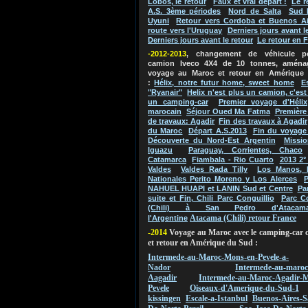
Lobos, le retour
Faux et vrai départ !
Le r
A.S. 3ème périodes
Nord de Salta
Sud 
Uyuni
Retour vers Cordoba et Buenos Ai
route vers l'Uruguay
Derniers jours avant l
Derniers jours avant le retour
Le retour en 
-2012-2013
, changement de véhicule 
camion Iveco 4X4 de 10 tonnes, aména
voyage au Maroc et retour en Amérique
:
Hélix, notre futur home, sweet home
E
"Ryanair"
Helix n'est plus un camion, c'es
un camping-car
Premier voyage d'Hélix
marocain
Séjour Oued Ma Fatma
Première
de travaux: Agadir
Fin des travaux à Agadir
du Maroc
Départ A.S.2013
Fin du voyage
Découverte du Nord-Est Argentin
Missio
Iguazu
Paraguay, Corrientes, Chaco
Catamarca
Fiambala - Rio Cuarto
2013 2°
Valdes
Valdes Rada Tilly
Los Manos, 
Nationales Perito Moreno y Los Alerces
P
NAHUEL HUAPI et LANIN Sud et Centre
Pa
suite et Fin, Chili Parc Conguillio
Parc C
(Chili) à San Pedro d'Atacam
Atacama (Chili) retour France
l'Argentine
-2014
Voyage au Maroc avec le camping-car 
et retour en Amérique du Sud :
Intermede-au-Maroc-Mons-en-Pevele-a-
Nador
Intermede-au-maroc
Aagadir
Intermede-au-Maroc-Agadir-M
Pevele
Oiseaux-d'Amerique-du-Sud-1
kissingen
Escale-a-Istanbul
Buenos-Aires-S