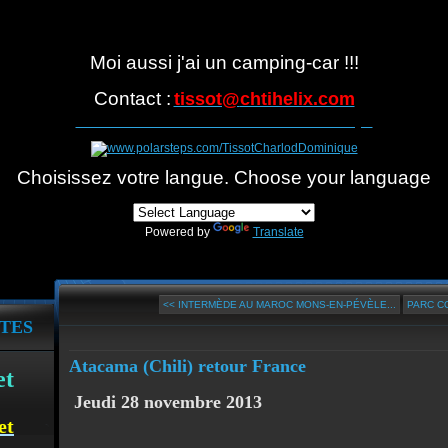
Moi aussi j'ai un camping-car !!!
Contact :
tissot@
chtihelix.com
Suivre notre itinéraire avec Polarsteps
Choisissez votre langue. Choose your language
Powered by
Translate
<< INTERMÈDE AU MAROC MONS-EN-PÉVÈLE...
PARC CO
TES
Atacama (Chili) retour France
et
Jeudi 28 novembre 2013
et