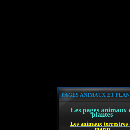
PAGES ANIMAUX ET PLAN
Les pages animaux 
plantes
Les animaux terrestres 
marin