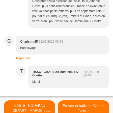
Nous prenons la direction de l'Asie, Italie, Albanie,
Grèce, puis nous rentrerons en France en avion pour
l'été voir nos petits-enfants, puis en septembre retour
pour aller en Turquie,Iran, Emirats et Oman, après on
verra. Merci pour votre fidélité Dominique & Odette
C
Charisma45
12/02/2019 06:58
Bon voyage.
Répondre
T
TISSOT CHARLOD Dominique &
16/02/2019
Odette
19:44
Merci
< 2019 : NOUVEAU
En mer et Italie les Cinque
DEPART ! MAROC et
Terre >