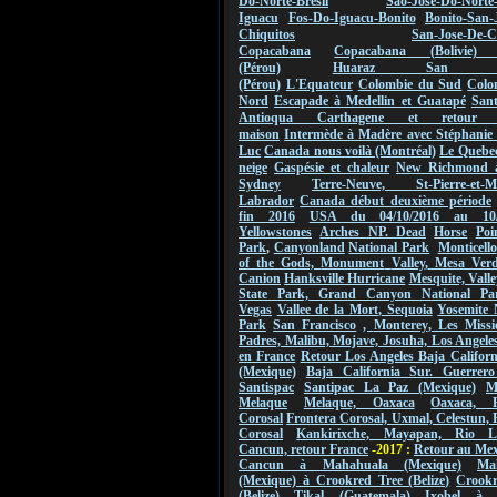
Do-Norte-Bresil
Sao-Jose-Do-Norte
Iguacu
Fos-Do-Iguacu-Bonito
Bonito-San-
Chiquitos
San-Jose-De-C
Copacabana
Copacabana (Bolivie) 
(Pérou)
Huaraz San Ign
(Pérou)
L'Equateur
Colombie du Sud
Colo
Nord
Escapade à Medellin et Guatapé
San
Antioqua Carthagene et retou
maison
Intermède à Madère avec Stéphanie 
Luc
Canada nous voilà (Montréal)
Le Quebec
neige
Gaspésie et chaleur
New Richmond 
Sydney
Terre-Neuve, St-Pierre-et-Mi
Labrador
Canada début deuxième période
fin 2016
USA du 04/10/2016 au
10
Yellowstones
Arches NP.
Dead
Horse
Poi
Park
,
Canyonland
National Park
Monticello
of the Gods,
Monument
Valley
,
Mesa Verde
Canion
Hanksville Hurricane
Mesquite, Valle
State Park, Grand Canyon National Pa
Vegas
Vallee de
la Mort
,
Sequoia
Yosemite 
Park
San Francisco
,
Monterey
, Les Missi
Padres, Malibu, Mojave, Josuha, Los Angeles
en France
Retour Los Angeles Baja Califor
(Mexique)
Baja California Sur. Guerrero
Santispac
Santipac La Paz (Mexique)
M
Melaque
Melaque, Oaxaca
Oaxaca, F
Corosal
Frontera Corosal, Uxmal, Celestun, 
Corosal
Kankirixche, Mayapan, Rio La
Cancun, retour France
-2017 :
Retour au Me
Cancun à Mahahuala (Mexique)
Ma
(Mexique) à Crookred Tree (Belize)
Crookr
(Belize) Tikal (Guatemala)
Ixobel à 