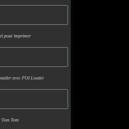
el pour imprimer
staller avec POI Loader
r Tom Tom