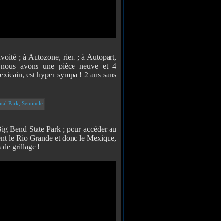
voité ; à Autozone, rien ; à Autopart,
, nous avons une pièce neuve et 4
xicain, est hyper sympa ! 2 ans sans
g Bend State Park ; pour accéder au
ent le Rio Grande et donc le Mexique,
 de grillage !