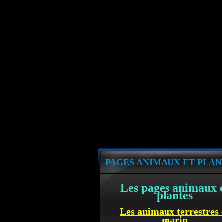
PAGES ANIMAUX ET PLAN
Les pages animaux 
plantes
Les animaux terrestres 
marin