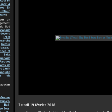
etour en
Lipez &
res
En
e retour
Franc
e
pour un
gement,
 du Sud
scapade
t devenu
L'Est
 tranche
Retour
 bateau
nnes et
Salta
 période
Parques
arcs de
rc Lanin
onguillo
a via
capucine
-Nador-
ons-en-
Lundi 19 février 2018
Bad-
ao-Jose-