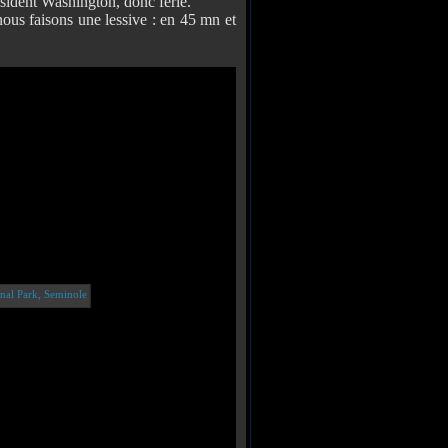
ésident Washington, donc férié.
us faisons une lessive : en 45 mn et