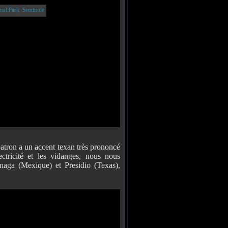
ron a un accent texan très prononcé
ctricité et les vidanges, nous nous
inaga (Mexique) et Presidio (Texas),