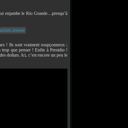
qui enjambe le Rio Grande…presqu’à
nes ! Ils sont vraiment soupçonneux ;
s trop que penser ! Enfin à Presidio !
des dollars. Ici, c’est encore un peu le