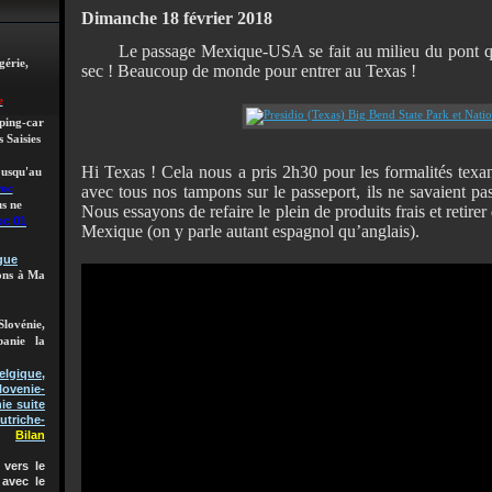
Dimanche 18 février 2018
Le passage Mexique-USA se fait au milieu du pont 
gérie,
sec ! Beaucoup de monde pour entrer au Texas !
e
mping-car
 Saisies
Hi Texas ! Cela nous a pris 2h30 pour les formalités texa
 jusqu'au
avec tous nos tampons sur le passeport, ils ne savaient pa
roc
s ne
Nous essayons de refaire le plein de produits frais et retirer 
oc 01
Mexique (on y parle autant espagnol qu’anglais).
gue
lons à Ma
Slovénie,
banie la
gique,
lovenie-
ie suite
utriche-
Bilan
vers le
 avec le