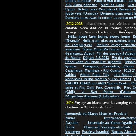
Lobos, le retour
Faux et vrai départ !
Le r
A.S. 3ème périodes
Nord de Salta
Sud 
Uyuni
Retour vers Cordoba et Buenos Ai
route vers l'Uruguay
Derniers jours avant l
Derniers jours avant le retour
Le retour en 
-2012-2013
, changement de véhicule 
camion Iveco 4X4 de 10 tonnes, aména
voyage au Maroc et retour en Amérique
:
Hélix, notre futur home, sweet home
E
"Ryanair"
Helix n'est plus un camion, c'es
un camping-car
Premier voyage d'Hélix
marocain
Séjour Oued Ma Fatma
Première
de travaux: Agadir
Fin des travaux à Agadir
du Maroc
Départ A.S.2013
Fin du voyage
Découverte du Nord-Est Argentin
Missio
Iguazu
Paraguay, Corrientes, Chaco
Catamarca
Fiambala - Rio Cuarto
2013 2°
Valdes
Valdes Rada Tilly
Los Manos, 
Nationales Perito Moreno y Los Alerces
P
NAHUEL HUAPI et LANIN Sud et Centre
Pa
suite et Fin, Chili Parc Conguillio
Parc C
(Chili) à San Pedro d'Atacam
Atacama (Chili) retour France
l'Argentine
-2014
Voyage au Maroc avec le camping-car 
et retour en Amérique du Sud :
Intermede-au-Maroc-Mons-en-Pevele-a-
Nador
Intermede-au-maroc
Aagadir
Intermede-au-Maroc-Agadir-M
Pevele
Oiseaux-d'Amerique-du-Sud-1
kissingen
Escale-a-Istanbul
Buenos-Aires-S