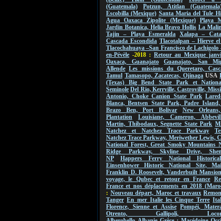
(Guatemala)
Potzun, Atitlan (Guatemala
Escobilla (Mexique)
Santa Maria del Tule Hi
Agua Oaxaca Zipolite (Mexique)
Playa M
Jardin Botanica, Helia Bravo Hollis
La Malin
Tajin – Playa Esmeralda
Xalapa – Cat
Cascada Escondida
Tlacotalpan – Hierve e
Tlacochahuaya –San Francisco de Lachigolo
en-Pévèle
-2018 :
Retour au Mexique janvi
Oaxaca, Guanajato
Guanajato, San Mi
Allende
Les missions du Queretaro, Casc
Tamul
Tamasopo, Zacatecas, Ojinaga
USA
(Texas) Big Bend State Park et Nationa
Seminole
Del Rio, Kerrville, Castroville, Mis
Antonio, Choke Canion State Park
Lared
Blanca, Bentsen State Park, Padre Island,
Brazo Ben, Port Bolivar
New Orleans
Plantation
Louisiane, Cameron, Abbevil
Martin, Thibodaux, Segnette State Park
Mi
Natchez et Natchez Trace Parkway
Te
Natchez Trace Parkway, Meriwether Lewis, 
National Forest, Great Smoky Mountains 
Ridge Parkway, Skyline Drive, Shen
NP
Happers Ferry National Historica
Einsenhower Historic National Site, Ma
Franklin D. Roosevelt, Vanderbuilt Mansio
voyage, le Qubec et retour en France
Re
France et nos déplacements en 2018 (Maro
:
Nouveau départ, Maroc et travaux
Remont
Tanger
En mer Italie les Cinque Terre
Ita
Florence, Sienne et Assise
Pompéi, Mater
Otrento, Gallipoli, Locorot
Alberobello
Albanie
Grèce : Macédoine Occi