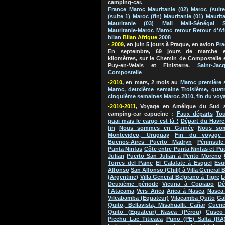
camping-car.
France Maroc
Mauritanie (02)
Maroc (suite
(suite 1)
Maroc (fin) Mauritanie (01)
Maurita
Mauritanie (03) Mali
Mali-Sénégal
Mauritanie-Maroc
Maroc retour
Retour d'Af
bilan
Bila
n
Afriq
ue
2
0
0
8
- 2009
, en juin 5 jours à Prague, en avion
Pr
En septembre, 69 jours de marche e
kilomètres, sur le Chemin de Compostelle 
Puy-en-Velais et Finisterre.
Saint-Jac
Compostelle
-2010
, en mars, 2 mois au
Maroc
première 
Maroc, deuxième semaine
Troisième, quat
cinquième semaines
Maroc 2010, fin du voy
-2010-2011
, Voyage en Améique du Su
d 
camping-car capucine
:
Faux départs
Tou
quai mais le cargo est là !
Départ du Havre
fin
Nous sommes en Guinée
Nous so
Montevideo, Uruguay
Fin du voyage 
Buenos-Aires Puerto Madryn
Péninsule
Punta Ninfas
Côte entre Punta Ninfas et Pu
Julian
Puerto San Julian à Perito Moreno
Torres del Paine
El Calafate à Esquel
Esq
Alfonso
San Alfonso (Chili) à Villa General 
(Argentine)
Villa General Belgrano à Tigre
L
Deuxième période
Vicuna à Copiapo
Dé
l'Atacama
Vers Arica
Arica à Nasca
Nasca 
Vilcabamba (Equateur)
Vilacamba Quito
Ga
Quito, Bellavista, Misahualli, Cañar
Cuenc
Quito (Equateur) Nasca (Pérou)
Cusco
Picchu Lac Titicaca
Puno (PE) Salta (RA