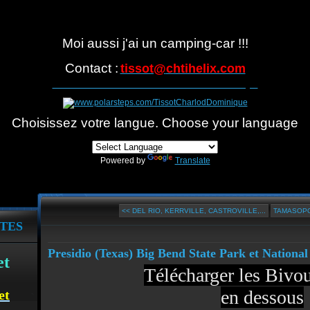
Moi aussi j'ai un camping-car !!!
Contact :
tissot@
chtihelix.com
Suivre notre itinéraire avec Polarsteps
Choisissez votre langue. Choose your language
Powered by
Translate
<< DEL RIO, KERRVILLE, CASTROVILLE,...
TAMASOPO
TES
Presidio (Texas) Big Bend State Park et Nationa
et
Télécharger les Biv
en dessous
et