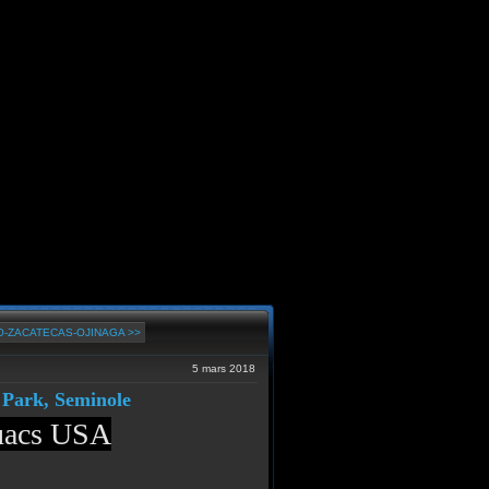
-ZACATECAS-OJINAGA >>
5 mars 2018
l Park, Seminole
ouacs USA