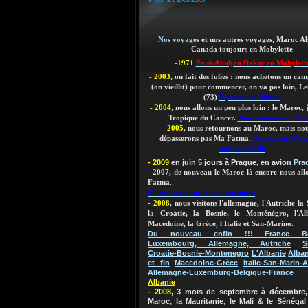
Nos voyages
et nos autres voyages, Maroc Al
Canada toujours en Mobylette
-1971
Paris Abidjan Dakar en Mobylett
- 2003
, on fait des folies : nous achetons un ca
(on vieillit)
pour commencer, on va pas loin, Les
(73)
5 jours aux Saisies
- 2004
, nous allons un peu plus loin : le Maroc,
Tropique du Cancer.
Nous sommes au Ma
- 2005
, nous retournons au Maroc, mais nou
Voyage au Mar
dépasserons pas Ma Fatma.
octobre 2005
- 2009
en juin 5 jours à Prague, en avion
Pra
- 2007, de nouveau le Maroc là encore nous al
Fatma.
Maroc le retour de nos vacances
- 2008
, nous visitons l'allemagne, l'Autriche la 
la Croatie, la Bosnie, le Monténégro, l'Al
Macédoine, la Grèce, l'Italie et San-Marino.
Du nouveau enfin !!! France Bel
Luxembourg, Allemagne, Autriche
S
Croatie-Bosnie-Montenegro
L'Albanie
Alban
et fin
Macedoine-Grèce
Italie-San-Marin-A
Allemagne-Luxemburg-Belgique-France
Albanie
- 2008
, 3 mois de septembre à décembre, 
Maroc, la Mauritanie, le Mali & le Sénégal