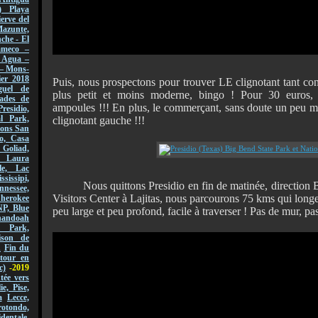
) Playa
erve del
azunte,
che - El
ameco –
l Agua –
 – Mons-
er 2018
Puis, nous prospectons pour trouver LE clignotant tant con
guel de
plus petit et moins moderne, bingo ! Pour 30 euros
ades de
ampoules !!! En plus, le commerçant, sans doute un peu me
Presidio,
l Park,
clignotant gauche !!!
sions San
o, Casa
 Goliad,
, Laura
le, Lac
ssissipi,
Nous quittons Presidio en fin de matinée, direction Bi
nnessee,
Visitors Center à Lajitas, nous parcourons 75 kms qui long
Cherokee
NP, Blue
peu large et peu profond, facile à traverser ! Pas de mur, pas
andoah
l Park,
ison de
n
Fin du
tour en
c)
-2019
ée vers
lie, Pise,
a
Lecce,
ondo,
dentale,