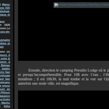
)
Maroc
nie (02)
Sénégal-
rique et
ague
t 1625
entre Le
ques-de-
semaine
rième et
age
avec un
jours à
 suite &
mmes à
Bateau
 Valdés
Ensuite, direction le camping Presidio Lodge où le pat
erto San
et presqu’incompréhensible. Pour 10$ avec l’eau , l’éle
Ushuaïa
installons ; il est 18h30, la nuit tombe et la vue sur Oj
uel San
Belgrano
autrefois une seule ville, est magnifique.
e retour
sert de
(Pérou)
lapagos
a-Quito
 Machu
)
Salta