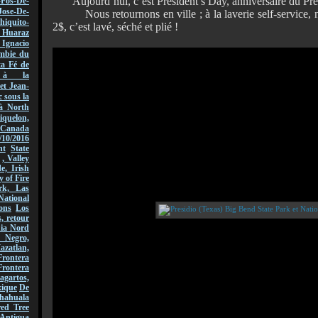
Aujourd’hui, c’est President’s Day, anniversaire du Pr
-Fos-De-
Jose-De-
Nous retournons en ville ; à la laverie self-service, no
hiquito-
2$, c’est lavé, séché et plié !
Huaraz
acio
mbie du
ta Fé de
r à la
et Jean-
 sous la
à North
quelon,
Canada
/10/2016
nt
State
, Valley
, Irish
y of Fire
rk, Las
National
ons
Los
, retour
nia Nord
 Negro,
azatlan,
rontera
Frontera
gartos,
xique
De
hahuala
ed Tree
Antigua