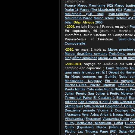
camping-car.
France Maroc
Mauritanie (02)
Maroc (suite
(suite 1)
Maroc (fin) Mauritanie (01)
Maurita
Mauritanie (03) Mali
Mali-Sénégal
Mauritanie-Maroc
Maroc retour
Retour d'Af
bilan
Bila
n
Afriq
ue
2
0
0
8
- 2009
, en juin 5 jours à Prague, en avion
Pr
En septembre, 69 jours de marche e
kilomètres, sur le Chemin de Compostelle 
Puy-en-Velais et Finisterre.
Saint-Jac
Compostelle
-2010
, en mars, 2 mois au
Maroc
première 
Maroc, deuxième semaine
Troisième, quat
cinquième semaines
Maroc 2010, fin du voy
-2010-2011
, Voyage en Améique du Su
d 
camping-car capucine
:
Faux départs
Tou
quai mais le cargo est là !
Départ du Havre
fin
Nous sommes en Guinée
Nous so
Montevideo, Uruguay
Fin du voyage 
Buenos-Aires Puerto Madryn
Péninsule
Punta Ninfas
Côte entre Punta Ninfas et Pu
Julian
Puerto San Julian à Perito Moreno
Torres del Paine
El Calafate à Esquel
Esq
Alfonso
San Alfonso (Chili) à Villa General 
(Argentine)
Villa General Belgrano à Tigre
L
Deuxième période
Vicuna à Copiapo
Dé
l'Atacama
Vers Arica
Arica à Nasca
Nasca 
Vilcabamba (Equateur)
Vilacamba Quito
Ga
Quito, Bellavista, Misahualli, Cañar
Cuenc
Quito (Equateur) Nasca (Pérou)
Cusco
Picchu Lac Titicaca
Puno (PE) Salta (RA