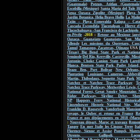
(Guatemala)
Potzun, Atitlan (Guatemala
Escobilla (Mexique)
Santa Maria del Tule Hi
Agua Oaxaca Zipolite (Mexique)
Playa M
Jardin Botanica, Helia Bravo Hollis
La Malin
Tajin – Playa Esmeralda
Xalapa – Cat
Cascada Escondida
Tlacotalpan – Hierve e
Tlacochahuaya –San Francisco de Lachigolo
en-Pévèle
-2018 :
Retour au Mexique janvi
Oaxaca, Guanajato
Guanajato, San Mi
Allende
Les missions du Queretaro, Casc
Tamul
Tamasopo, Zacatecas, Ojinaga
USA
(Texas) Big Bend State Park et Nationa
Seminole
Del Rio, Kerrville, Castroville, Mis
Antonio, Choke Canion State Park
Lared
Blanca, Bentsen State Park, Padre Island,
Brazo Ben, Port Bolivar
New Orleans
Plantation
Louisiane, Cameron, Abbevil
Martin, Thibodaux, Segnette State Park
Mi
Natchez et Natchez Trace Parkway
Te
Natchez Trace Parkway, Meriwether Lewis, 
National Forest, Great Smoky Mountains 
Ridge Parkway, Skyline Drive, Shen
NP
Happers Ferry National Historica
Einsenhower Historic National Site, Ma
Franklin D. Roosevelt, Vanderbuilt Mansio
voyage, le Qubec et retour en France
Re
France et nos déplacements en 2018 (Maro
:
Nouveau départ, Maroc et travaux
Remont
Tanger
En mer Italie les Cinque Terre
Ita
Florence, Sienne et Assise
Pompéi, Mater
Otrento, Gallipoli, Locorot
Alberobello
Albanie
Grèce : Macédoine Occi