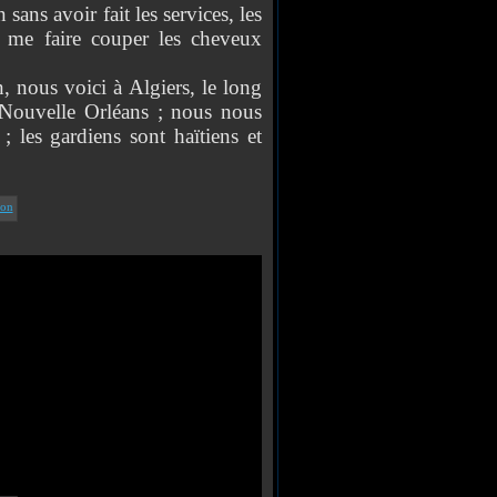
ans avoir fait les services, les
 me faire couper les cheveux
ous voici à Algiers, le long
a Nouvelle Orléans ; nous nous
; les gardiens sont haïtiens et