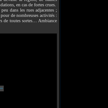
dations, en cas de fortes crues.
u dans les rues adjacentes ;
s pour de nombreuses activités :
urs de toutes sortes… Ambiance