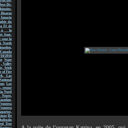
-Fos-De-
Jose-De-
hiquito-
Huaraz
acio
mbie du
ta Fé de
r à la
et Jean-
 sous la
à North
quelon,
Canada
/10/2016
nt
State
, Valley
, Irish
y of Fire
rk, Las
National
ons
Los
, retour
nia Nord
 Negro,
azatlan,
rontera
Frontera
gartos,
xique
De
hahuala
ed Tree
A la suite de l’ouragan Katrina, en 2005, qui 
Antigua