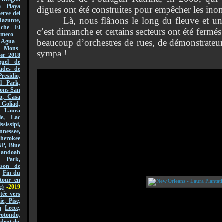
) Playa
digues ont été construites pour empêcher les inon
erve del
Là, nous flânons le long du fleuve et un pe
azunte,
che - El
c’est dimanche et certains secteurs ont été fermé
ameco –
beaucoup d’orchestres de rues, de démonstrate
l Agua –
 – Mons-
sympa !
er 2018
guel de
ades de
Presidio,
l Park,
sions San
o, Casa
 Goliad,
, Laura
le, Lac
ssissipi,
nnessee,
Cherokee
NP, Blue
andoah
l Park,
ison de
n
Fin du
tour en
c)
-2019
ée vers
lie, Pise,
a
Lecce,
ondo,
dentale,