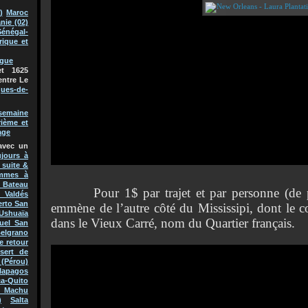
)
Maroc
nie (02)
Sénégal-
rique et
ague
t 1625
entre Le
ques-de-
semaine
rième et
age
avec un
jours à
 suite &
mmes à
Bateau
Pour 1$ par trajet et par personne (de plu
 Valdés
erto San
emmène de l’autre côté du Mississipi, dont le cou
Ushuaïa
dans le Vieux Carré, nom du Quartier français.
uel San
Belgrano
e retour
sert de
(Pérou)
lapagos
a-Quito
 Machu
)
Salta