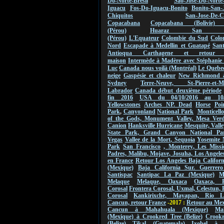
Do-Norte-Bresil
Sao-Jose-Do-Norte
Iguacu
Fos-Do-Iguacu-Bonito
Bonito-San-
Chiquitos
San-Jose-De-C
Copacabana
Copacabana (Bolivie) 
(Pérou)
Huaraz San Ign
(Pérou)
L'Equateur
Colombie du Sud
Colo
Nord
Escapade à Medellin et Guatapé
San
Antioqua Carthagene et retou
maison
Intermède à Madère avec Stéphanie 
Luc
Canada nous voilà (Montréal)
Le Quebec
neige
Gaspésie et chaleur
New Richmond 
Sydney
Terre-Neuve, St-Pierre-et-Mi
Labrador
Canada début deuxième période
fin 2016
USA du 04/10/2016 au
10
Yellowstones
Arches NP.
Dead
Horse
Poi
Park
,
Canyonland
National Park
Monticello
of the Gods,
Monument
Valley
,
Mesa Verde
Canion
Hanksville Hurricane
Mesquite, Valle
State Park, Grand Canyon National Pa
Vegas
Vallee de
la Mort
,
Sequoia
Yosemite 
Park
San Francisco
,
Monterey
, Les Missi
Padres, Malibu, Mojave, Josuha, Los Angeles
en France
Retour Los Angeles Baja Califor
(Mexique)
Baja California Sur. Guerrero
Santispac
Santipac La Paz (Mexique)
M
Melaque
Melaque, Oaxaca
Oaxaca, F
Corosal
Frontera Corosal, Uxmal, Celestun, 
Corosal
Kankirixche, Mayapan, Rio La
Cancun, retour France
-2017 :
Retour au Me
Cancun à Mahahuala (Mexique)
Ma
(Mexique) à Crookred Tree (Belize)
Crookr
(Belize) Tikal (Guatemala)
Ixobel à 