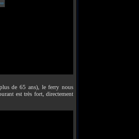
s de 65 ans), le ferry nous
rant est très fort, directement