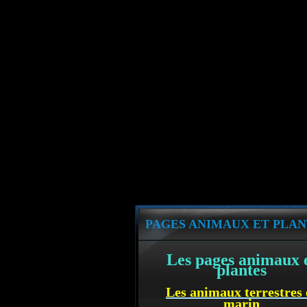
PAGES ANIMAUX ET PLAN
Les pages animaux 
plantes
Les animaux terrestres 
marin