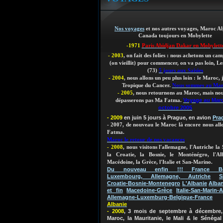
Nos voyages
et nos autres voyages, Maroc Al
Canada toujours en Mobylette
-1971
Paris Abidjan Dakar en Mobylett
- 2003
, on fait des folies : nous achetons un ca
(on vieillit)
pour commencer, on va pas loin, Les
(73)
5 jours aux Saisies
- 2004
, nous allons un peu plus loin : le Maroc,
Tropique du Cancer.
Nous sommes au Ma
- 2005
, nous retournons au Maroc, mais nou
Voyage au Mar
dépasserons pas Ma Fatma.
octobre 2005
- 2009
en juin 5 jours à Prague, en avion
Pra
- 2007, de nouveau le Maroc là encore nous al
Fatma.
Maroc le retour de nos vacances
- 2008
, nous visitons l'allemagne, l'Autriche la 
la Croatie, la Bosnie, le Monténégro, l'Al
Macédoine, la Grèce, l'Italie et San-Marino.
Du nouveau enfin !!! France Bel
Luxembourg, Allemagne, Autriche
S
Croatie-Bosnie-Montenegro
L'Albanie
Alban
et fin
Macedoine-Grèce
Italie-San-Marin-A
Allemagne-Luxemburg-Belgique-France
Albanie
- 2008
, 3 mois de septembre à décembre, 
Maroc, la Mauritanie, le Mali & le Sénégal