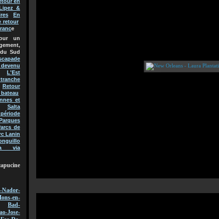
etour en
Lipez &
res
En
e retour
Franc
e
pour un
gement,
 du Sud
scapade
t devenu
L'Est
 tranche
Retour
 bateau
nnes et
Salta
 période
Parques
arcs de
rc Lanin
onguillo
a via
capucine
-Nador-
ons-en-
Bad-
ao-Jose-