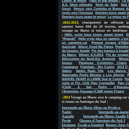
Lobos, le retour
Faux et vrai départ !
Le r
A.S. 3ème périodes
Nord de Salta
Sud 
Uyuni
Retour vers Cordoba et Buenos Ai
route vers l'Uruguay
Derniers jours avant l
Derniers jours avant le retour
Le retour en 
-2012-2013
, changement de véhicule 
camion Iveco 4X4 de 10 tonnes, aména
voyage au Maroc et retour en Amérique
:
Hélix, notre futur home, sweet home
E
"Ryanair"
Helix n'est plus un camion, c'es
un camping-car
Premier voyage d'Hélix
marocain
Séjour Oued Ma Fatma
Première
de travaux: Agadir
Fin des travaux à Agadir
du Maroc
Départ A.S.2013
Fin du voyage
Découverte du Nord-Est Argentin
Missio
Iguazu
Paraguay, Corrientes, Chaco
Catamarca
Fiambala - Rio Cuarto
2013 2°
Valdes
Valdes Rada Tilly
Los Manos, 
Nationales Perito Moreno y Los Alerces
P
NAHUEL HUAPI et LANIN Sud et Centre
Pa
suite et Fin, Chili Parc Conguillio
Parc C
(Chili) à San Pedro d'Atacam
Atacama (Chili) retour France
l'Argentine
-2014
Voyage au Maroc avec le camping-car 
et retour en Amérique du Sud :
Intermede-au-Maroc-Mons-en-Pevele-a-
Nador
Intermede-au-maroc
Aagadir
Intermede-au-Maroc-Agadir-M
Pevele
Oiseaux-d'Amerique-du-Sud-1
kissingen
Escale-a-Istanbul
Buenos-Aires-S