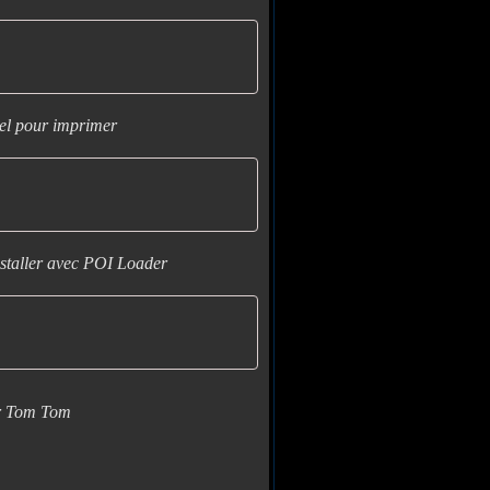
el pour imprimer
staller avec POI Loader
r Tom Tom