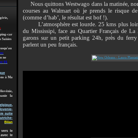
Nous quittons Westwago dans la matinée, non s
courses au Walmart où je prends le risque de
(comme d’hab’, le résultat est bof !).
gérie,
L’atmosphère est lourde. 25 kms plus loin, n
e
du Mississipi, face au Quartier Français de L
mping-car
garons sur un petit parking 24h, près du ferry 
 Saisies
parlent un peu français.
 jusqu'au
roc
s ne
oc 01
gue
lons à Ma
Slovénie,
banie la
gique,
lovenie-
ie suite
utriche-
Bilan
vers le
 avec le