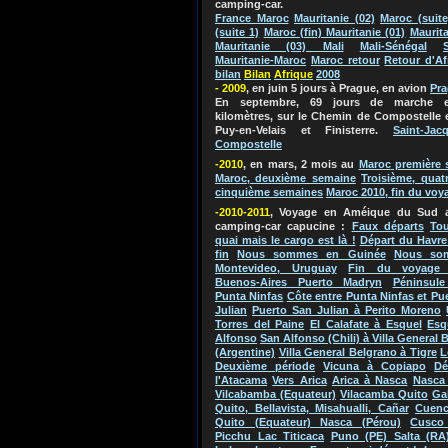
camping-car.
France Maroc
Mauritanie (02)
Maroc (suite
(suite 1)
Maroc (fin) Mauritanie (01)
Maurita
Mauritanie (03) Mali
Mali-Sénégal
Mauritanie-Maroc
Maroc retour
Retour d'Af
bilan
Bila
n
Afriq
ue
2
0
0
8
- 2009
, en juin 5 jours à Prague, en avion
Pr
En septembre, 69 jours de marche e
kilomètres, sur le Chemin de Compostelle 
Puy-en-Velais et Finisterre.
Saint-Jac
Compostelle
-2010
, en mars, 2 mois au
Maroc
première 
Maroc, deuxième semaine
Troisième, quat
cinquième semaines
Maroc 2010, fin du voy
-2010-2011
, Voyage en Améique du Su
d 
camping-car capucine
:
Faux départs
Tou
quai mais le cargo est là !
Départ du Havre
fin
Nous sommes en Guinée
Nous so
Montevideo, Uruguay
Fin du voyage 
Buenos-Aires Puerto Madryn
Péninsule
Punta Ninfas
Côte entre Punta Ninfas et Pu
Julian
Puerto San Julian à Perito Moreno
Torres del Paine
El Calafate à Esquel
Esq
Alfonso
San Alfonso (Chili) à Villa General 
(Argentine)
Villa General Belgrano à Tigre
L
Deuxième période
Vicuna à Copiapo
Dé
l'Atacama
Vers Arica
Arica à Nasca
Nasca 
Vilcabamba (Equateur)
Vilacamba Quito
Ga
Quito, Bellavista, Misahualli, Cañar
Cuenc
Quito (Equateur) Nasca (Pérou)
Cusco
Picchu Lac Titicaca
Puno (PE) Salta (RA