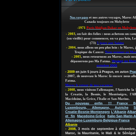
Nos voyages
et nos autres voyages, Maroc Al
Canada toujours en Mobylette
-1971
Paris Abidjan Dakar en Mobylett
- 2003
, on fait des folies : nous achetons un ca
(on vieillit)
pour commencer, on va pas loin, Les
(73)
5 jours aux Saisies
- 2004
, nous allons un peu plus loin : le Maroc,
Tropique du Cancer.
Nous sommes au Ma
- 2005
, nous retournons au Maroc, mais nou
Voyage au Mar
dépasserons pas Ma Fatma.
octobre 2005
- 2009
en juin 5 jours à Prague, en avion
Pra
- 2007, de nouveau le Maroc là encore nous al
Fatma.
Maroc le retour de nos vacances
- 2008
, nous visitons l'allemagne, l'Autriche la 
la Croatie, la Bosnie, le Monténégro, l'Al
Macédoine, la Grèce, l'Italie et San-Marino.
Du nouveau enfin !!! France Bel
Luxembourg, Allemagne, Autriche
S
Croatie-Bosnie-Montenegro
L'Albanie
Alban
et fin
Macedoine-Grèce
Italie-San-Marin-A
Allemagne-Luxemburg-Belgique-France
Albanie
- 2008
, 3 mois de septembre à décembre, 
Maroc, la Mauritanie, le Mali & le Sénégal