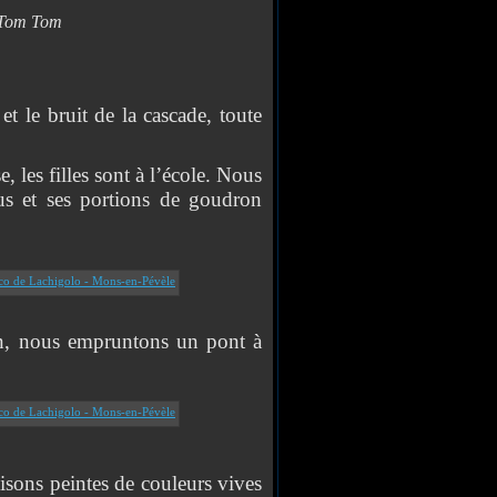
 Tom Tom
t le bruit de la cascade, toute
les filles sont à l’école. Nous
ous et ses portions de goudron
 nous empruntons un pont à
ons peintes de couleurs vives