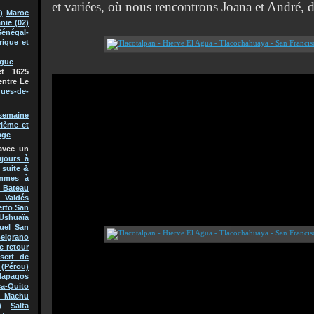
et variées, où nous rencontrons Joana et André, 
)
Maroc
nie (02)
Sénégal-
rique et
ague
t 1625
entre Le
ques-de-
semaine
rième et
age
avec un
jours à
 suite &
mmes à
Bateau
 Valdés
erto San
Ushuaïa
uel San
Belgrano
e retour
sert de
(Pérou)
lapagos
a-Quito
 Machu
)
Salta