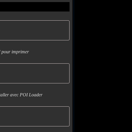
l pour imprimer
aller avec POI Loader