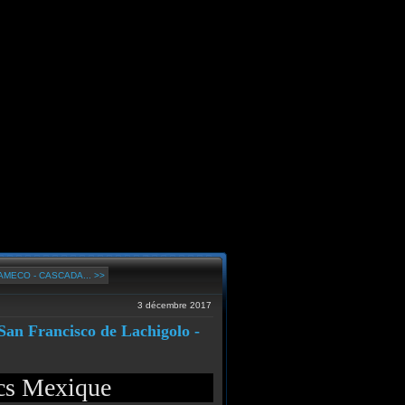
AMECO - CASCADA... >>
3 décembre 2017
San Francisco de Lachigolo -
acs Mexique