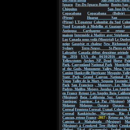
Do-Norte-Bresil
Sao-Jose-Do-Norte
Iguacu
Fos-Do-Iguacu-Bonito
Bonito-San-
Chiquitos
San-Jose-De-C
Copacabana
Copacabana (Bolivie) 
(Pérou)
Huaraz San Ign
(Pérou)
L'Equateur
Colombie du Sud
Colo
Nord
Escapade à Medellin et Guatapé
San
Antioqua Carthagene et retou
maison
Intermède à Madère avec Stéphanie 
Luc
Canada nous voilà (Montréal)
Le Quebec
neige
Gaspésie et chaleur
New Richmond 
Sydney
Terre-Neuve, St-Pierre-et-Mi
Labrador
Canada début deuxième période
fin 2016
USA du 04/10/2016 au
10
Yellowstones
Arches NP.
Dead
Horse
Poi
Park
,
Canyonland
National Park
Monticello
of the Gods,
Monument
Valley
,
Mesa Verde
Canion
Hanksville Hurricane
Mesquite, Valle
State Park, Grand Canyon National Pa
Vegas
Vallee de
la Mort
,
Sequoia
Yosemite 
Park
San Francisco
,
Monterey
, Les Missi
Padres, Malibu, Mojave, Josuha, Los Angeles
en France
Retour Los Angeles Baja Califor
(Mexique)
Baja California Sur. Guerrero
Santispac
Santipac La Paz (Mexique)
M
Melaque
Melaque, Oaxaca
Oaxaca, F
Corosal
Frontera Corosal, Uxmal, Celestun, 
Corosal
Kankirixche, Mayapan, Rio La
Cancun, retour France
-2017 :
Retour au Me
Cancun à Mahahuala (Mexique)
Ma
(Mexique) à Crookred Tree (Belize)
Crookr
(Belize) Tikal (Guatemala)
Ixobel à 