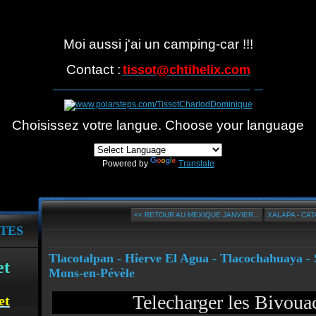
Moi aussi j'ai un camping-car !!!
Contact :
tissot@
chtihelix.com
Suivre notre itinéraire avec Polarsteps
Choisissez votre langue. Choose your language
Powered by
Translate
<< RETOUR AU MEXIQUE JANVIER...
XALAPA - CAT
TES
Tlacotalpan - Hierve El Agua - Tlacochahuaya - 
et
Mons-en-Pévèle
Telecharger les Bivou
et