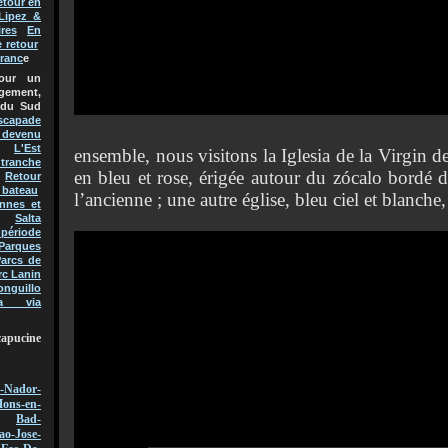
etour en
Lipez &
res
En
e retour
Franc
e
pour un
gement,
 du Sud
scapade
t devenu
L'Est
ensemble, nous visitons la Iglesia de la Virgin de
 tranche
en bleu et rose, érigée autour du zócalo bordé d
Retour
 bateau
l’ancienne ; une autre église, bleu ciel et blanche, 
nnes et
Salta
 période
Parques
arcs de
rc Lanin
onguillo
a via
capucine
-Nador-
ons-en-
Bad-
ao-Jose-