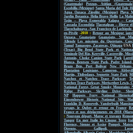
(Guatemala)
Potzun, Atitlan (Guatemala
Escobilla (Mexique)
Santa Maria del Tule Hi
Agua Oaxaca Zipolite (Mexique)
Playa M
Jardin Botanica, Helia Bravo Hollis
La Malin
Tajin – Playa Esmeralda
Xalapa – Cat
Cascada Escondida
Tlacotalpan – Hierve e
Tlacochahuaya –San Francisco de Lachigolo
en-Pévèle
-2018 :
Retour au Mexique janvi
Oaxaca, Guanajato
Guanajato, San Mi
Allende
Les missions du Queretaro, Casc
Tamul
Tamasopo, Zacatecas, Ojinaga
USA
(Texas) Big Bend State Park et Nationa
Seminole
Del Rio, Kerrville, Castroville, Mis
Antonio, Choke Canion State Park
Lared
Blanca, Bentsen State Park, Padre Island,
Brazo Ben, Port Bolivar
New Orleans
Plantation
Louisiane, Cameron, Abbevil
Martin, Thibodaux, Segnette State Park
Mi
Natchez et Natchez Trace Parkway
Te
Natchez Trace Parkway, Meriwether Lewis, 
National Forest, Great Smoky Mountains 
Ridge Parkway, Skyline Drive, Shen
NP
Happers Ferry National Historica
Einsenhower Historic National Site, Ma
Franklin D. Roosevelt, Vanderbuilt Mansio
voyage, le Qubec et retour en France
Re
France et nos déplacements en 2018 (Maro
:
Nouveau départ, Maroc et travaux
Remont
Tanger
En mer Italie les Cinque Terre
Ita
Florence, Sienne et Assise
Pompéi, Mater
Otrento, Gallipoli, Locorot
Alberobello
Albanie
Grèce : Macédoine Occi