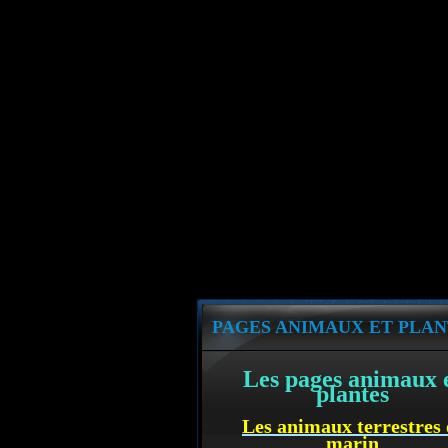
PAGES ANIMAUX ET PLAN
Les pages animaux 
plantes
Les animaux terrestres 
marin