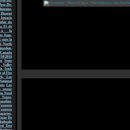
-Fos-De-
Jose-De-
hiquito-
Huaraz
acio
mbie du
ta Fé de
r à la
et Jean-
 sous la
à North
quelon,
Canada
/10/2016
nt
State
, Valley
, Irish
y of Fire
rk, Las
National
ons
Los
, retour
nia Nord
 Negro,
azatlan,
rontera
Frontera
gartos,
xique
De
hahuala
ed Tree
Antigua