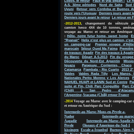
Lobos, le retour
Faux et vrai départ !
Le r
A.S. 3ème périodes
Nord de Salta
Sud 
Uyuni
Retour vers Cordoba et Buenos Ai
route vers l'Uruguay
Derniers jours avant l
Derniers jours avant le retour
Le retour en 
-2012-2013
, changement de véhicule 
camion Iveco 4X4 de 10 tonnes, aména
voyage au Maroc et retour en Amérique
:
Hélix, notre futur home, sweet home
E
"Ryanair"
Helix n'est plus un camion, c'es
un camping-car
Premier voyage d'Hélix
marocain
Séjour Oued Ma Fatma
Première
de travaux: Agadir
Fin des travaux à Agadir
du Maroc
Départ A.S.2013
Fin du voyage
Découverte du Nord-Est Argentin
Missio
Iguazu
Paraguay, Corrientes, Chaco
Catamarca
Fiambala - Rio Cuarto
2013 2°
Valdes
Valdes Rada Tilly
Los Manos, 
Nationales Perito Moreno y Los Alerces
P
NAHUEL HUAPI et LANIN Sud et Centre
Pa
suite et Fin, Chili Parc Conguillio
Parc C
(Chili) à San Pedro d'Atacam
Atacama (Chili) retour France
l'Argentine
-2014
Voyage au Maroc avec le camping-car 
et retour en Amérique du Sud :
Intermede-au-Maroc-Mons-en-Pevele-a-
Nador
Intermede-au-maroc
Aagadir
Intermede-au-Maroc-Agadir-M
Pevele
Oiseaux-d'Amerique-du-Sud-1
kissingen
Escale-a-Istanbul
Buenos-Aires-S