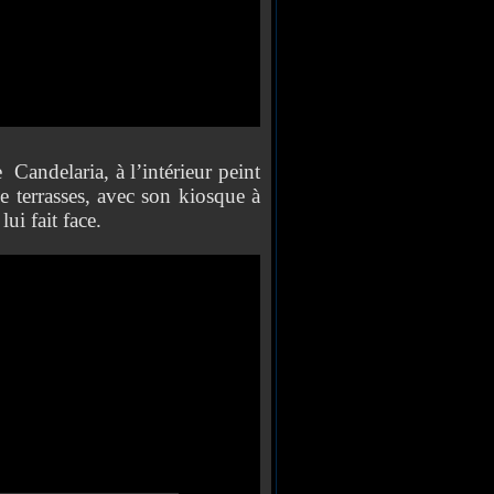
 Candelaria, à l’intérieur peint
e terrasses, avec son kiosque à
lui fait face.