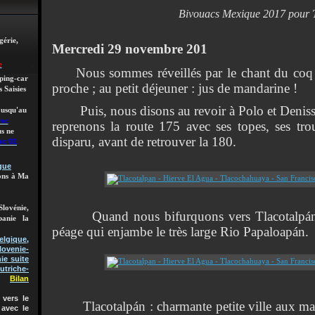
Bivouacs Mexique 2017 pour
gérie,
Mercredi 29 novembre 201
e
Nous sommes réveillés par le chant du coq e
mping-car
proche ; au petit déjeuner : jus de mandarine !
 Saisies
Puis, nous disons au revoir à Polo et Denisse, 
 jusqu'au
roc
reprenons la route 175 avec ses topes, ses tr
s ne
disparu, avant de retrouver la 180.
oc 01
gue
lons à Ma
Slovénie,
Quand nous bifurquons vers Tlacotalpán,
banie la
péage qui enjambe le très large Rio Papaloapán.
gique,
lovenie-
ie suite
utriche-
Bilan
vers le
Tlacotalpán : charmante petite ville aux mais
 avec le