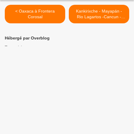
< Oaxaca à Frontera
Kankirixche - Mayapán -
Corosal
Rio Lagartos -Cancun -
Retour en France >
Hébergé par Overblog
Top articles
Pages
Contact
Signaler un abus
C.G.U.
Cookies et données personnelles
Préférences cookies
Voir le profil de TISSOT CHARLOD Dominique & Odette sur le
portail Overblog
Créer un blog sur Overblog