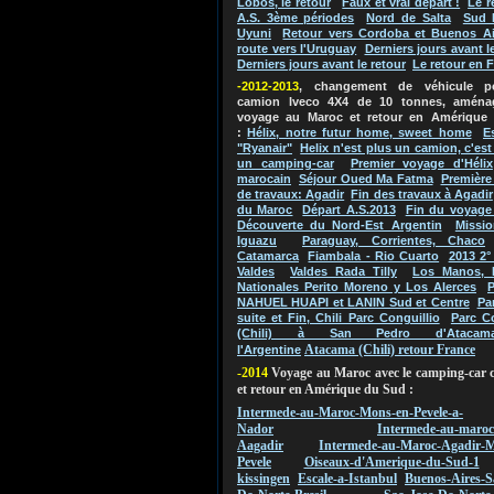
Lobos, le retour
Faux et vrai départ !
Le r
A.S. 3ème périodes
Nord de Salta
Sud 
Uyuni
Retour vers Cordoba et Buenos Ai
route vers l'Uruguay
Derniers jours avant l
Derniers jours avant le retour
Le retour en 
-2012-2013
, changement de véhicule 
camion Iveco 4X4 de 10 tonnes, aména
voyage au Maroc et retour en Amérique
:
Hélix, notre futur home, sweet home
E
"Ryanair"
Helix n'est plus un camion, c'es
un camping-car
Premier voyage d'Hélix
marocain
Séjour Oued Ma Fatma
Première
de travaux: Agadir
Fin des travaux à Agadir
du Maroc
Départ A.S.2013
Fin du voyage
Découverte du Nord-Est Argentin
Missio
Iguazu
Paraguay, Corrientes, Chaco
Catamarca
Fiambala - Rio Cuarto
2013 2°
Valdes
Valdes Rada Tilly
Los Manos, 
Nationales Perito Moreno y Los Alerces
P
NAHUEL HUAPI et LANIN Sud et Centre
Pa
suite et Fin, Chili Parc Conguillio
Parc C
(Chili) à San Pedro d'Atacam
Atacama (Chili) retour France
l'Argentine
-2014
Voyage au Maroc avec le camping-car 
et retour en Amérique du Sud :
Intermede-au-Maroc-Mons-en-Pevele-a-
Nador
Intermede-au-maroc
Aagadir
Intermede-au-Maroc-Agadir-M
Pevele
Oiseaux-d'Amerique-du-Sud-1
kissingen
Escale-a-Istanbul
Buenos-Aires-S