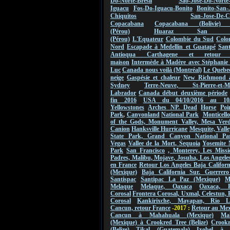
Do-Norte-Bresil
Sao-Jose-Do-Norte
Iguacu
Fos-Do-Iguacu-Bonito
Bonito-San-
Chiquitos
San-Jose-De-C
Copacabana
Copacabana (Bolivie) 
(Pérou)
Huaraz San Ign
(Pérou)
L'Equateur
Colombie du Sud
Colo
Nord
Escapade à Medellin et Guatapé
San
Antioqua Carthagene et retou
maison
Intermède à Madère avec Stéphanie 
Luc
Canada nous voilà (Montréal)
Le Quebec
neige
Gaspésie et chaleur
New Richmond 
Sydney
Terre-Neuve, St-Pierre-et-Mi
Labrador
Canada début deuxième période
fin 2016
USA du 04/10/2016 au
10
Yellowstones
Arches NP.
Dead
Horse
Poi
Park
,
Canyonland
National Park
Monticello
of the Gods,
Monument
Valley
,
Mesa Verde
Canion
Hanksville Hurricane
Mesquite, Valle
State Park, Grand Canyon National Pa
Vegas
Vallee de
la Mort
,
Sequoia
Yosemite 
Park
San Francisco
,
Monterey
, Les Missi
Padres, Malibu, Mojave, Josuha, Los Angeles
en France
Retour Los Angeles Baja Califor
(Mexique)
Baja California Sur. Guerrero
Santispac
Santipac La Paz (Mexique)
M
Melaque
Melaque, Oaxaca
Oaxaca, F
Corosal
Frontera Corosal, Uxmal, Celestun, 
Corosal
Kankirixche, Mayapan, Rio La
Cancun, retour France
-2017 :
Retour au Me
Cancun à Mahahuala (Mexique)
Ma
(Mexique) à Crookred Tree (Belize)
Crookr
(Belize) Tikal (Guatemala)
Ixobel à 