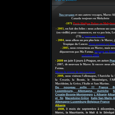
Nos voyages
et nos autres voyages, Maroc Al
Canada toujours en Mobylette
-1971
Paris Abidjan Dakar en Mobylett
- 2003
, on fait des folies : nous achetons un ca
(on vieillit)
pour commencer, on va pas loin, Les
(73)
5 jours aux Saisies
- 2004
, nous allons un peu plus loin : le Maroc,
Tropique du Cancer.
Nous sommes au Ma
- 2005
, nous retournons au Maroc, mais nou
Voyage au Mar
dépasserons pas Ma Fatma.
octobre 2005
- 2009
en juin 5 jours à Prague, en avion
Pra
- 2007, de nouveau le Maroc là encore nous al
Fatma.
Maroc le retour de nos vacances
- 2008
, nous visitons l'allemagne, l'Autriche la 
la Croatie, la Bosnie, le Monténégro, l'Al
Macédoine, la Grèce, l'Italie et San-Marino.
Du nouveau enfin !!! France Bel
Luxembourg, Allemagne, Autriche
S
Croatie-Bosnie-Montenegro
L'Albanie
Alban
et fin
Macedoine-Grèce
Italie-San-Marin-A
Allemagne-Luxemburg-Belgique-France
Albanie
- 2008
, 3 mois de septembre à décembre, 
Maroc, la Mauritanie, le Mali & le Sénégal