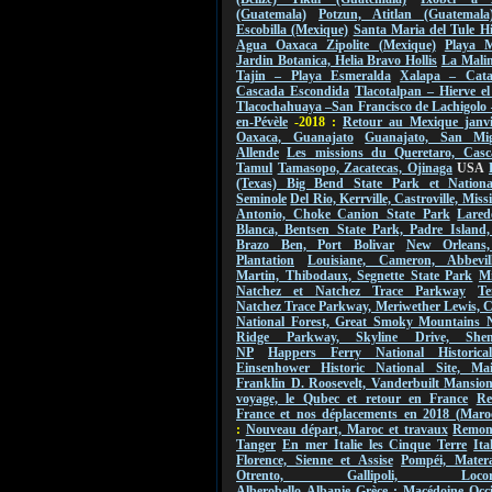
(Guatemala)
Potzun, Atitlan (Guatemala
Escobilla (Mexique)
Santa Maria del Tule Hi
Agua Oaxaca Zipolite (Mexique)
Playa M
Jardin Botanica, Helia Bravo Hollis
La Malin
Tajin – Playa Esmeralda
Xalapa – Cat
Cascada Escondida
Tlacotalpan – Hierve e
Tlacochahuaya –San Francisco de Lachigolo
en-Pévèle
-2018 :
Retour au Mexique janvi
Oaxaca, Guanajato
Guanajato, San Mi
Allende
Les missions du Queretaro, Casc
Tamul
Tamasopo, Zacatecas, Ojinaga
USA
(Texas) Big Bend State Park et Nationa
Seminole
Del Rio, Kerrville, Castroville, Mis
Antonio, Choke Canion State Park
Lared
Blanca, Bentsen State Park, Padre Island,
Brazo Ben, Port Bolivar
New Orleans
Plantation
Louisiane, Cameron, Abbevil
Martin, Thibodaux, Segnette State Park
Mi
Natchez et Natchez Trace Parkway
Te
Natchez Trace Parkway, Meriwether Lewis, 
National Forest, Great Smoky Mountains 
Ridge Parkway, Skyline Drive, Shen
NP
Happers Ferry National Historica
Einsenhower Historic National Site, Ma
Franklin D. Roosevelt, Vanderbuilt Mansio
voyage, le Qubec et retour en France
Re
France et nos déplacements en 2018 (Maro
:
Nouveau départ, Maroc et travaux
Remont
Tanger
En mer Italie les Cinque Terre
Ita
Florence, Sienne et Assise
Pompéi, Mater
Otrento, Gallipoli, Locorot
Alberobello
Albanie
Grèce : Macédoine Occi