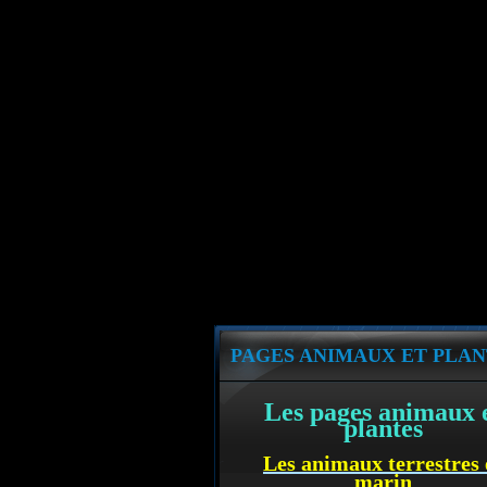
PAGES ANIMAUX ET PLAN
Les pages animaux 
plantes
Les animaux terrestres 
marin