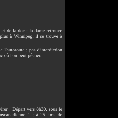
 et de la doc ; la dame retrouve
plus à Winnipeg, il se trouve à
 l'autoroute ; pas d'interdiction
ac où l'on peut pêcher.
virer ! Départ vers 8h30, sous le
ranscanadienne 1 ; à 25 kms de