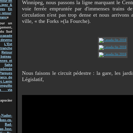
etour en
Winnipeg, nous passons la ligne marquant le Cent
Lipez &
voie ferrée empruntée par d'immenses trains 
res
En
e retour
circulation n'est pas trop dense et nous arrivons 
Franc
e
ville, « the Forks »(la Fourche).
pour un
gement,
 du Sud
scapade
t devenu
L'Est
 tranche
Retour
 bateau
nnes et
Salta
 période
Nous faisons le circuit pédestre : la gare, les jardi
Parques
arcs de
Législatif,
rc Lanin
onguillo
a via
capucine
-Nador-
ons-en-
Bad-
ao-Jose-