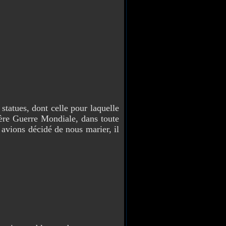
statues, dont celle pour laquelle
re Guerre Mondiale, dans toute
 avions décidé de nous marier, il