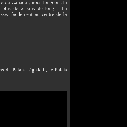
re du Canada ; nous longeons la
de plus de 2 kms de long ! La
assez facilement au centre de la
ns du Palais Législatif, le Palais