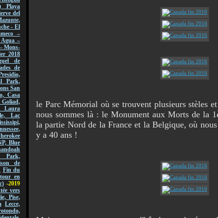
) Playa
erve del
azunte,
che - El
ameco –
l Agua –
 – Mons-
er 2018
guel de
ades de
Presidio,
l Park,
sions San
o, Casa
 Goliad,
le Parc Mémorial où se trouvent plusieurs stèles et 
, Laura
nous sommes là : le Monument aux Morts de la 1è
le, Lac
ssissipi,
la partie Nord de la France et la Belgique, où nous
nnessee,
y a 40 ans !
Cherokee
NP, Blue
andoah
l Park,
ison de
n
Fin du
tour en
c)
-2019
ée vers
lie, Pise,
a
Lecce,
ondo,
dentale,