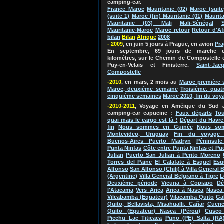
camping-car.
France Maroc
Mauritanie (02)
Maroc (suite
(suite 1)
Maroc (fin) Mauritanie (01)
Maurita
Mauritanie (03) Mali
Mali-Sénégal
Mauritanie-Maroc
Maroc retour
Retour d'Af
bilan
Bila
n
Afriq
ue
2
0
0
8
- 2009
, en juin 5 jours à Prague, en avion
Pr
En septembre, 69 jours de marche e
kilomètres, sur le Chemin de Compostelle 
Puy-en-Velais et Finisterre.
Saint-Jac
Compostelle
-2010
, en mars, 2 mois au
Maroc
première 
Maroc, deuxième semaine
Troisième, quat
cinquième semaines
Maroc 2010, fin du voy
-2010-2011
, Voyage en Améique du Su
d 
camping-car capucine
:
Faux départs
Tou
quai mais le cargo est là !
Départ du Havre
fin
Nous sommes en Guinée
Nous so
Montevideo, Uruguay
Fin du voyage 
Buenos-Aires Puerto Madryn
Péninsule
Punta Ninfas
Côte entre Punta Ninfas et Pu
Julian
Puerto San Julian à Perito Moreno
Torres del Paine
El Calafate à Esquel
Esq
Alfonso
San Alfonso (Chili) à Villa General 
(Argentine)
Villa General Belgrano à Tigre
L
Deuxième période
Vicuna à Copiapo
Dé
l'Atacama
Vers Arica
Arica à Nasca
Nasca 
Vilcabamba (Equateur)
Vilacamba Quito
Ga
Quito, Bellavista, Misahualli, Cañar
Cuenc
Quito (Equateur) Nasca (Pérou)
Cusco
Picchu Lac Titicaca
Puno (PE) Salta (RA