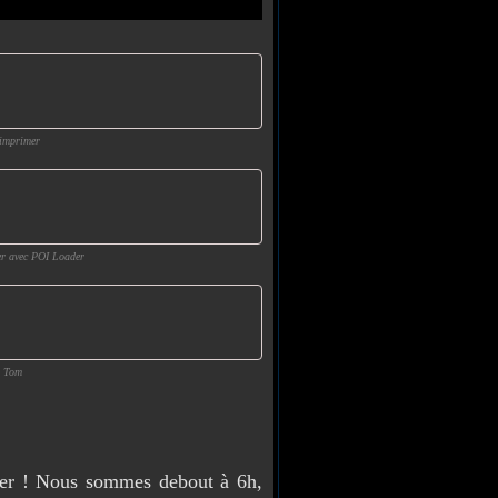
 imprimer
er avec POI Loader
m Tom
 fer ! Nous sommes debout à 6h,