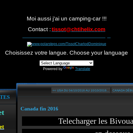
Moi aussi j'ai un camping-car !!!
Contact :
tissot@
chtihelix.com
Suivre notre itinéraire avec Polarsteps
Choisissez votre langue. Choose your language
Powered by
Translate
<< USA DU 04/10/2016 AU 10/10/2016...
CANADA DÉBU
TES
Canada fin 2016
et
Telecharger les Bivou
et