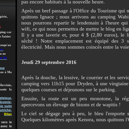
pas encore habitués à la nouvelle heure.
Après un bref passage à l'Office du Tourisme qui 
quittons Ignace ; nous arrivons au camping Wabi
gérie,
nous pourrons repartir le lendemain à l'heure qu
e
wifi, ce qui nous permettra de mettre le blog en lig
mping-car
Il y a une laverie et, pour 4 $ (2,80 euros), le 
 Saisies
séché ! Notre emplacement est équipé des 3 se
 jusqu'au
électricité. Mais nous sommes coincés entre la voie 
roc
s ne
oc 01
Jeudi 29 septembre 2016
gue
lons à Ma
Après la douche, la lessive, le courrier et les servi
camping vers 11h15 pour Dryden, à une vingtaine d
Slovénie,
quelques courses et déjeunons sur le parking.
banie la
Ensuite, la route est un peu monotone, la rég
gique,
lovenie-
apercevons un élevage de bisons et de wapitis !
ie suite
utriche-
Le ciel se dégage peu à peu, le bleu l'emporte su
Bilan
Quelques kilomètres après Kenora, nous quittons l'
vers le
 avec le