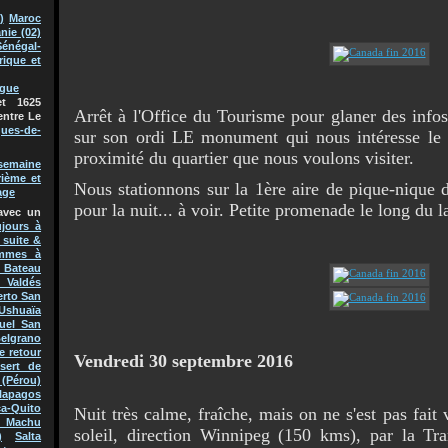
)
Maroc
nie (02)
Sénégal-
rique et
ague
t 1625
Arrêt à l'Office du Tourisme pour glaner des infos
entre Le
ques-de-
sur son ordi LE monument qui nous intéresse le 
proximité du quartier que nous voulons visiter.
semaine
rième et
Nous stationnons sur la 1ère aire de pique-nique de
age
pour la nuit... à voir. Petite promenade le long du l
avec un
jours à
 suite &
mmes à
Bateau
 Valdés
erto San
Ushuaïa
uel San
Belgrano
e retour
Vendredi 30 septembre 2016
sert de
(Pérou)
lapagos
a-Quito
Nuit très calme, fraîche, mais on ne s'est pas fait 
 Machu
soleil, direction Winnipeg (150 kms), par la T
)
Salta