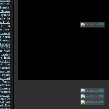
-Fos-De-
Jose-De-
hiquito-
Huaraz
acio
mbie du
ta Fé de
r à la
et Jean-
 sous la
à North
quelon,
Canada
/10/2016
nt
State
, Valley
, Irish
y of Fire
rk, Las
National
ons
Los
, retour
nia Nord
 Negro,
azatlan,
rontera
Frontera
gartos,
xique
De
hahuala
ed Tree
Antigua