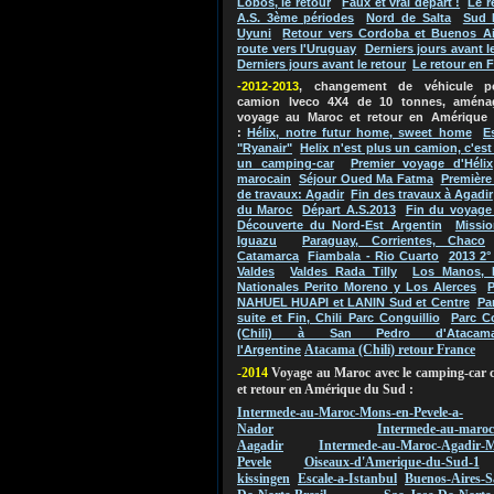
Lobos, le retour
Faux et vrai départ !
Le r
A.S. 3ème périodes
Nord de Salta
Sud 
Uyuni
Retour vers Cordoba et Buenos Ai
route vers l'Uruguay
Derniers jours avant l
Derniers jours avant le retour
Le retour en 
-2012-2013
, changement de véhicule 
camion Iveco 4X4 de 10 tonnes, aména
voyage au Maroc et retour en Amérique
:
Hélix, notre futur home, sweet home
E
"Ryanair"
Helix n'est plus un camion, c'es
un camping-car
Premier voyage d'Hélix
marocain
Séjour Oued Ma Fatma
Première
de travaux: Agadir
Fin des travaux à Agadir
du Maroc
Départ A.S.2013
Fin du voyage
Découverte du Nord-Est Argentin
Missio
Iguazu
Paraguay, Corrientes, Chaco
Catamarca
Fiambala - Rio Cuarto
2013 2°
Valdes
Valdes Rada Tilly
Los Manos, 
Nationales Perito Moreno y Los Alerces
P
NAHUEL HUAPI et LANIN Sud et Centre
Pa
suite et Fin, Chili Parc Conguillio
Parc C
(Chili) à San Pedro d'Atacam
Atacama (Chili) retour France
l'Argentine
-2014
Voyage au Maroc avec le camping-car 
et retour en Amérique du Sud :
Intermede-au-Maroc-Mons-en-Pevele-a-
Nador
Intermede-au-maroc
Aagadir
Intermede-au-Maroc-Agadir-M
Pevele
Oiseaux-d'Amerique-du-Sud-1
kissingen
Escale-a-Istanbul
Buenos-Aires-S