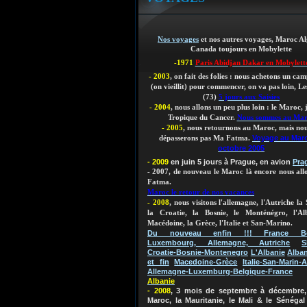
Nos voyages
et nos autres voyages, Maroc Al
Canada toujours en Mobylette
-1971
Paris Abidjan Dakar en Mobylett
- 2003
, on fait des folies : nous achetons un ca
(on vieillit)
pour commencer, on va pas loin, Les
(73)
5 jours aux Saisies
- 2004
, nous allons un peu plus loin : le Maroc,
Tropique du Cancer.
Nous sommes au Ma
- 2005
, nous retournons au Maroc, mais nou
Voyage au Mar
dépasserons pas Ma Fatma.
octobre 2005
- 2009
en juin 5 jours à Prague, en avion
Pra
- 2007, de nouveau le Maroc là encore nous al
Fatma.
Maroc le retour de nos vacances
- 2008
, nous visitons l'allemagne, l'Autriche la 
la Croatie, la Bosnie, le Monténégro, l'Al
Macédoine, la Grèce, l'Italie et San-Marino.
Du nouveau enfin !!! France Bel
Luxembourg, Allemagne, Autriche
S
Croatie-Bosnie-Montenegro
L'Albanie
Alban
et fin
Macedoine-Grèce
Italie-San-Marin-A
Allemagne-Luxemburg-Belgique-France
Albanie
- 2008
, 3 mois de septembre à décembre, 
Maroc, la Mauritanie, le Mali & le Sénégal