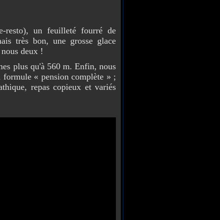
resto), un feuilleté fourré de
ais très bon, une grosse glace
 nous deux !
s plus qu'à 560 m. Enfin, nous
a formule « pension complète » ;
athique, repas copieux et variés