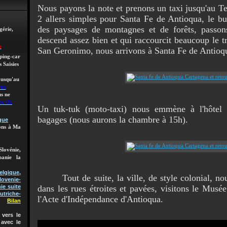
Nous payons la note et prenons un taxi jusqu'au Te
2 allers simples pour Santa Fe de Antioqua, le bu
des paysages de montagnes et de forêts, passon
gérie,
descend assez bien et qui raccourcit beaucoup le tra
e
San Geronimo, nous arrivons à Santa Fe de Antioq
mping-car
 Saisies
 jusqu'au
roc
s ne
oc 01
Un tuk-tuk (moto-taxi) nous emmène à l'hôtel
bagages (nous aurons la chambre à 15h).
gue
lons à Ma
Slovénie,
banie la
gique,
Tout de suite, la ville, de style colonial, no
lovenie-
dans les rues étroites et pavées, visitons le Musé
ie suite
utriche-
l'Acte d'Indépendance d'Antioqua.
Bilan
vers le
 avec le