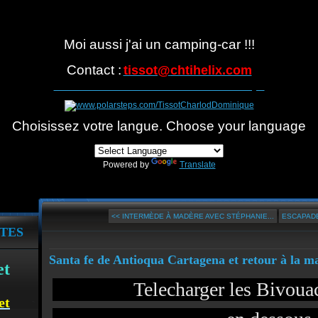
Moi aussi j'ai un camping-car !!!
Contact :
tissot@
chtihelix.com
Suivre notre itinéraire avec Polarsteps
Choisissez votre langue. Choose your language
Powered by
Translate
<< INTERMÈDE À MADÈRE AVEC STÉPHANIE...
ESCAPADE
TES
Santa fe de Antioqua Cartagena et retour à la m
et
Telecharger les Bivou
et