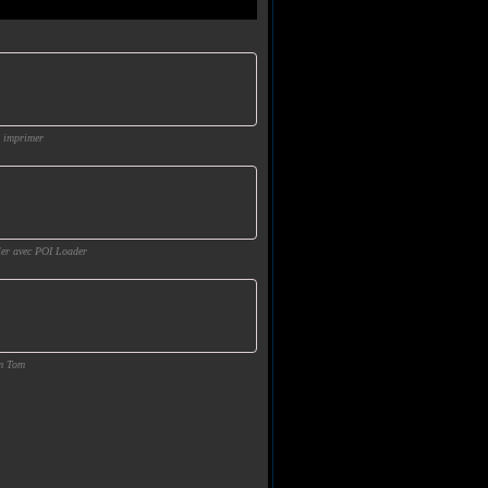
 imprimer
er avec POI Loader
m Tom