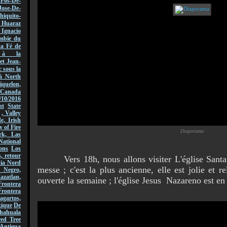
-Fos-De-
Jose-De-
hiquito-
Huaraz
acio
mbie du
ta Fé de
r à la
et Jean-
 sous la
à North
quelon,
Canada
/10/2016
nt
State
, Valley
, Irish
y of Fire
Diaporama
rk, Las
National
ons
Los
, retour
Vers 18h, nous allons visiter L'église Santa B
nia Nord
messe ; c'est la plus ancienne, elle est jolie et re
 Negro,
azatlan,
ouverte la semaine ; l'église Jesus Nazareno est en
rontera
Frontera
gartos,
xique
De
hahuala
ed Tree
Antigua