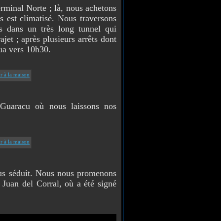
rminal Norte ; là, nous achetons
s est climatisé. Nous traversons
s dans un très long tunnel qui
jet ; après plusieurs arrêts dont
ua vers 10h30.
 Guaracu où nous laissons nos
us séduit. Nous nous promenons
e Juan del Corral, où a été signé