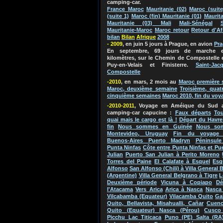
camping-car.
France Maroc
Mauritanie (02)
Maroc (suite
(suite 1)
Maroc (fin) Mauritanie (01)
Maurita
Mauritanie (03) Mali
Mali-Sénégal
Mauritanie-Maroc
Maroc retour
Retour d'Af
bilan
Bila
n
Afriq
ue
2
0
0
8
- 2009
, en juin 5 jours à Prague, en avion
Pr
En septembre, 69 jours de marche e
kilomètres, sur le Chemin de Compostelle 
Puy-en-Velais et Finisterre.
Saint-Jac
Compostelle
-2010
, en mars, 2 mois au
Maroc
première 
Maroc, deuxième semaine
Troisième, quat
cinquième semaines
Maroc 2010, fin du voy
-2010-2011
, Voyage en Améique du Su
d 
camping-car capucine
:
Faux départs
Tou
quai mais le cargo est là !
Départ du Havre
fin
Nous sommes en Guinée
Nous so
Montevideo, Uruguay
Fin du voyage 
Buenos-Aires Puerto Madryn
Péninsule
Punta Ninfas
Côte entre Punta Ninfas et Pu
Julian
Puerto San Julian à Perito Moreno
Torres del Paine
El Calafate à Esquel
Esq
Alfonso
San Alfonso (Chili) à Villa General 
(Argentine)
Villa General Belgrano à Tigre
L
Deuxième période
Vicuna à Copiapo
Dé
l'Atacama
Vers Arica
Arica à Nasca
Nasca 
Vilcabamba (Equateur)
Vilacamba Quito
Ga
Quito, Bellavista, Misahualli, Cañar
Cuenc
Quito (Equateur) Nasca (Pérou)
Cusco
Picchu Lac Titicaca
Puno (PE) Salta (RA