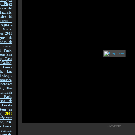
) Playa
erve del
azunte,
che - El
ameco –
l Agua –
 – Mons-
er 2018
guel de
ades de
Presidio,
l Park,
sions San
o, Casa
 Goliad,
, Laura
le, Lac
ssissipi,
nnessee,
Cherokee
NP, Blue
andoah
l Park,
ison de
n
Fin du
tour en
c)
-2019
ée vers
lie, Pise,
Diaporama
a
Lecce,
ondo,
dentale,