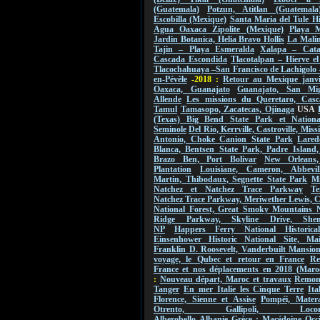
(Guatemala)
Potzun, Atitlan (Guatemala
Escobilla (Mexique)
Santa Maria del Tule Hi
Agua Oaxaca Zipolite (Mexique)
Playa M
Jardin Botanica, Helia Bravo Hollis
La Malin
Tajin – Playa Esmeralda
Xalapa – Cat
Cascada Escondida
Tlacotalpan – Hierve e
Tlacochahuaya –San Francisco de Lachigolo
en-Pévèle
-2018 :
Retour au Mexique janvi
Oaxaca, Guanajato
Guanajato, San Mi
Allende
Les missions du Queretaro, Casc
Tamul
Tamasopo, Zacatecas, Ojinaga
USA
(Texas) Big Bend State Park et Nationa
Seminole
Del Rio, Kerrville, Castroville, Mis
Antonio, Choke Canion State Park
Lared
Blanca, Bentsen State Park, Padre Island,
Brazo Ben, Port Bolivar
New Orleans
Plantation
Louisiane, Cameron, Abbevil
Martin, Thibodaux, Segnette State Park
Mi
Natchez et Natchez Trace Parkway
Te
Natchez Trace Parkway, Meriwether Lewis, 
National Forest, Great Smoky Mountains 
Ridge Parkway, Skyline Drive, Shen
NP
Happers Ferry National Historica
Einsenhower Historic National Site, Ma
Franklin D. Roosevelt, Vanderbuilt Mansio
voyage, le Qubec et retour en France
Re
France et nos déplacements en 2018 (Maro
:
Nouveau départ, Maroc et travaux
Remont
Tanger
En mer Italie les Cinque Terre
Ita
Florence, Sienne et Assise
Pompéi, Mater
Otrento, Gallipoli, Locorot
Alberobello
Albanie
Grèce : Macédoine Occi