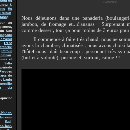
etour en
Diaporama
Lipez &
res
En
e retour
Nous déjeunons dans une panaderia (boulangerie-
Franc
e
pour un
jambon, de fromage et...d'ananas ! Surprenant m
gement,
comme dessert, tout ça pour moins de 3 euros pour
 du Sud
scapade
Il commence à faire très chaud, nous ne somme
t devenu
L'Est
avons la chambre, climatisée ; nous avons choisi l
 tranche
l'hôtel nous plaît beaucoup : personnel très symp
Retour
 bateau
(buffet à volonté), piscine et, surtout, calme !!!
nnes et
Salta
 période
Parques
arcs de
rc Lanin
onguillo
a via
capucine
-Nador-
ons-en-
Bad-
ao-Jose-