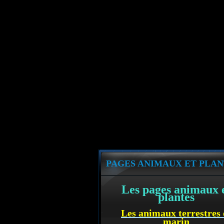
PAGES ANIMAUX ET PLAN
Les pages animaux 
plantes
Les animaux terrestres 
marin