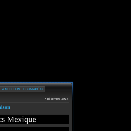
 À MEDELLIN ET GUATAPÉ >>
7 décembre 2014
aison
acs Mexique