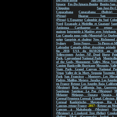
Do-Norte-Bresil
Sao-Jose-Do-Norte
Iguacu
Fos-Do-Iguacu-Bonito
Bonito-San-
Chiquitos
San-Jose-De-C
Copacabana
Copacabana (Bolivie) 
(Pérou)
Huaraz San Ign
(Pérou)
L'Equateur
Colombie du Sud
Colo
Nord
Escapade à Medellin et Guatapé
San
Antioqua Carthagene et retou
maison
Intermède à Madère avec Stéphanie 
Luc
Canada nous voilà (Montréal)
Le Quebec
neige
Gaspésie et chaleur
New Richmond 
Sydney
Terre-Neuve, St-Pierre-et-Mi
Labrador
Canada début deuxième période
fin 2016
USA du 04/10/2016 au
10
Yellowstones
Arches NP.
Dead
Horse
Poi
Park
,
Canyonland
National Park
Monticello
of the Gods,
Monument
Valley
,
Mesa Verde
Canion
Hanksville Hurricane
Mesquite, Valle
State Park, Grand Canyon National Pa
Vegas
Vallee de
la Mort
,
Sequoia
Yosemite 
Park
San Francisco
,
Monterey
, Les Missi
Padres, Malibu, Mojave, Josuha, Los Angeles
en France
Retour Los Angeles Baja Califor
(Mexique)
Baja California Sur. Guerrero
Santispac
Santipac La Paz (Mexique)
M
Melaque
Melaque, Oaxaca
Oaxaca, F
Corosal
Frontera Corosal, Uxmal, Celestun, 
Corosal
Kankirixche, Mayapan, Rio La
Cancun, retour France
-2017 :
Retour au Me
Cancun à Mahahuala (Mexique)
Ma
(Mexique) à Crookred Tree (Belize)
Crookr
(Belize) Tikal (Guatemala)
Ixobel à 