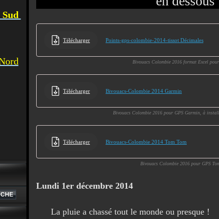
en dessous
u Sud
Télécharger
Points-gps-colombie-2014-tissot Décimales
 Nord
Bivouacs Colombie 2016 format Excel pour
Télécharger
Bivouacs-Colombie 2014 Garmin
Bivouacs Colombie 2016 pour GPS Garmin, à install
Télécharger
Bivouacs-Colombie 2014 Tom Tom
Bivouacs Colombie 2016 pour GPS To
Lundi 1er décembre 2014
La pluie a chassé tout le monde ou presque !