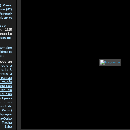
)
Maroc
nie (02)
Sénégal-
rique et
ague
t 1625
entre Le
ques-de-
semaine
rième et
age
avec un
jours à
 suite &
mmes à
Bateau
 Valdés
erto San
Ushuaïa
uel San
Belgrano
e retour
sert de
(Pérou)
lapagos
a-Quito
 Machu
)
Salta