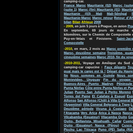
camping-car.
France Maroc
Mauritanie (02)
Maroc (suite
(suite 1)
Maroc (fin) Mauritanie (01)
Maurita
Mauritanie (03) Mali
Mali-Sénégal
Mauritanie-Maroc
Maroc retour
Retour d'Af
bilan
Bila
n
Afriq
ue
2
0
0
8
- 2009
, en juin 5 jours à Prague, en avion
Pr
En septembre, 69 jours de marche e
kilomètres, sur le Chemin de Compostelle 
Puy-en-Velais et Finisterre.
Saint-Jac
Compostelle
-2010
, en mars, 2 mois au
Maroc
première 
Maroc, deuxième semaine
Troisième, quat
cinquième semaines
Maroc 2010, fin du voy
-2010-2011
, Voyage en Améique du Su
d 
camping-car capucine
:
Faux départs
Tou
quai mais le cargo est là !
Départ du Havre
fin
Nous sommes en Guinée
Nous so
Montevideo, Uruguay
Fin du voyage 
Buenos-Aires Puerto Madryn
Péninsule
Punta Ninfas
Côte entre Punta Ninfas et Pu
Julian
Puerto San Julian à Perito Moreno
Torres del Paine
El Calafate à Esquel
Esq
Alfonso
San Alfonso (Chili) à Villa General 
(Argentine)
Villa General Belgrano à Tigre
L
Deuxième période
Vicuna à Copiapo
Dé
l'Atacama
Vers Arica
Arica à Nasca
Nasca 
Vilcabamba (Equateur)
Vilacamba Quito
Ga
Quito, Bellavista, Misahualli, Cañar
Cuenc
Quito (Equateur) Nasca (Pérou)
Cusco
Picchu Lac Titicaca
Puno (PE) Salta (RA