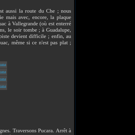
aussi la route du Che ; nous
ie mais avec, encore, la plaque
uac à Vallegrande (où est enterré
ons, le soir tombe ; à Guadalupe,
iste devient difficile ; enfin, au
ouac, même si ce n'est pas plat ;
nes. Traversons Pucara. Arrêt à