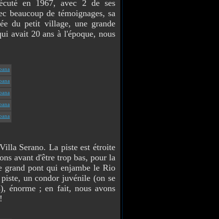
écuté en 1967, avec 2 de ses
ec beaucoup de témoignages, sa
rée du petit village, une grande
qui avait 20 ans à l'époque, nous
la Serano. La piste est étroite
ons avant d'être trop bas, pour la
e grand pont qui enjambe le Rio
piste, un condor juvénile (on se
), énorme ; en fait, nous avons
!