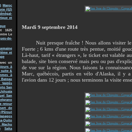
)
Maroc
nie (02)
Sénégal-
rique et
Mardi 9 septembre 2014
ague
t 1625
entre Le
ques-de-
Nuit presque fraîche ! Nous allons visiter le s
Fuerte ; 6 kms d'une route très pentue, moitié gou
semaine
rième et
Là-haut, tarif « étrangers », le ticket est valable a
age
balade, site bien conservé mais peu ou pas d'expl
avec un
de vue sur la région. Nous faisons la connaissan
jours à
 suite &
Marc, québécois, partis en vélo d'Alaska, il y a
mmes à
l'avion dans 12 jours ; nous terminons la visite ens
Bateau
 Valdés
erto San
Ushuaïa
uel San
Belgrano
e retour
sert de
(Pérou)
lapagos
a-Quito
 Machu
)
Salta