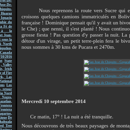
-Fos-De-
Jose-De-
hiquito-
Nous reprenons la route vers Sucre qui est 
Huaraz
croisons quelques camions immatriculés en Boliv
acio
française ! Dominique pensait qu'il y avait un bivo
mbie du
ta Fé de
le Che) ; que nenni, il s'est planté ! Nous continu
r à la
grosse fiesta ! Pas question d'y passer la nuit. La p
et Jean-
 sous la
détour d'un virage, un petit terre-plein fera le biv
à North
nous sommes à 30 kms de Pucara et 2470m.
quelon,
Canada
/10/2016
nt
State
, Valley
, Irish
y of Fire
rk, Las
National
ons
Los
, retour
nia Nord
 Negro,
Mercredi 10 septembre 2014
azatlan,
rontera
Frontera
gartos,
Ce matin, 17° ! La nuit a été tranquille.
xique
De
hahuala
Nous découvrons de très beaux paysages de montag
ed Tree
Antigua