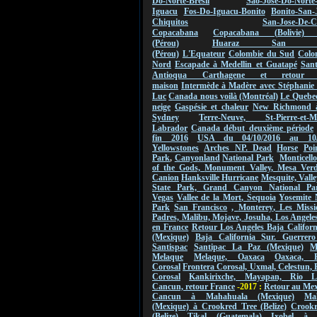
Do-Norte-Bresil
Sao-Jose-Do-Norte
Iguacu
Fos-Do-Iguacu-Bonito
Bonito-San-
Chiquitos
San-Jose-De-C
Copacabana
Copacabana (Bolivie) 
(Pérou)
Huaraz San Ign
(Pérou)
L'Equateur
Colombie du Sud
Colo
Nord
Escapade à Medellin et Guatapé
San
Antioqua Carthagene et retou
maison
Intermède à Madère avec Stéphanie 
Luc
Canada nous voilà (Montréal)
Le Quebec
neige
Gaspésie et chaleur
New Richmond 
Sydney
Terre-Neuve, St-Pierre-et-Mi
Labrador
Canada début deuxième période
fin 2016
USA du 04/10/2016 au
10
Yellowstones
Arches NP.
Dead
Horse
Poi
Park
,
Canyonland
National Park
Monticello
of the Gods,
Monument
Valley
,
Mesa Verde
Canion
Hanksville Hurricane
Mesquite, Valle
State Park, Grand Canyon National Pa
Vegas
Vallee de
la Mort
,
Sequoia
Yosemite 
Park
San Francisco
,
Monterey
, Les Missi
Padres, Malibu, Mojave, Josuha, Los Angeles
en France
Retour Los Angeles Baja Califor
(Mexique)
Baja California Sur. Guerrero
Santispac
Santipac La Paz (Mexique)
M
Melaque
Melaque, Oaxaca
Oaxaca, F
Corosal
Frontera Corosal, Uxmal, Celestun, 
Corosal
Kankirixche, Mayapan, Rio La
Cancun, retour France
-2017 :
Retour au Me
Cancun à Mahahuala (Mexique)
Ma
(Mexique) à Crookred Tree (Belize)
Crookr
(Belize) Tikal (Guatemala)
Ixobel à 