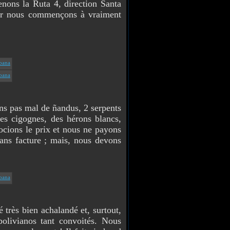
ns la Ruta 4, direction Santa
car nous commençons à vraiment
s pas mal de ñandus, 2 serpents
des cigognes, des hérons blancs,
gocions le prix et nous ne payons
 sans facture ; mais, nous devons
ès bien achalandé et, surtout,
bolivianos tant convoités. Nous