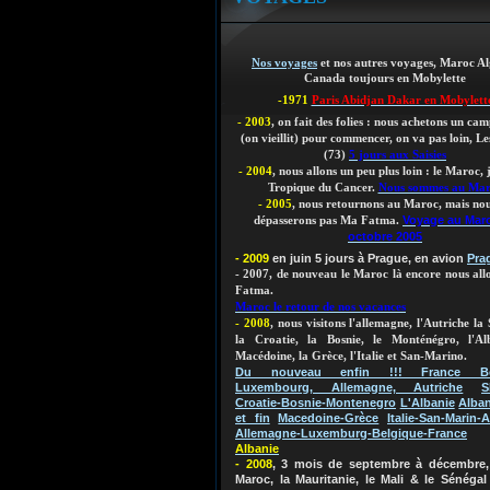
Nos voyages
et nos autres voyages, Maroc Al
Canada toujours en Mobylette
-1971
Paris Abidjan Dakar en Mobylett
- 2003
, on fait des folies : nous achetons un ca
(on vieillit)
pour commencer, on va pas loin, Les
(73)
5 jours aux Saisies
- 2004
, nous allons un peu plus loin : le Maroc,
Tropique du Cancer.
Nous sommes au Ma
- 2005
, nous retournons au Maroc, mais nou
Voyage au Mar
dépasserons pas Ma Fatma.
octobre 2005
- 2009
en juin 5 jours à Prague, en avion
Pra
- 2007, de nouveau le Maroc là encore nous al
Fatma.
Maroc le retour de nos vacances
- 2008
, nous visitons l'allemagne, l'Autriche la 
la Croatie, la Bosnie, le Monténégro, l'Al
Macédoine, la Grèce, l'Italie et San-Marino.
Du nouveau enfin !!! France Bel
Luxembourg, Allemagne, Autriche
S
Croatie-Bosnie-Montenegro
L'Albanie
Alban
et fin
Macedoine-Grèce
Italie-San-Marin-A
Allemagne-Luxemburg-Belgique-France
Albanie
- 2008
, 3 mois de septembre à décembre, 
Maroc, la Mauritanie, le Mali & le Sénégal