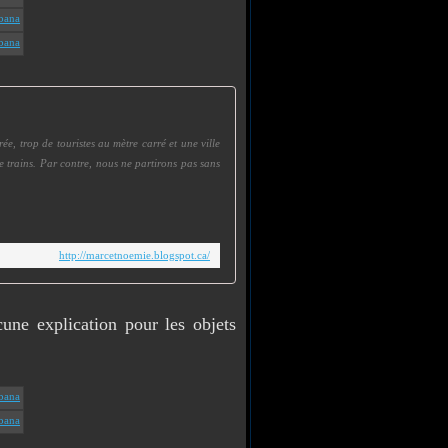
e, trop de touristes au mètre carré et une ville
 de trains. Par contre, nous ne partirons pas sans
http://marcetnoemie.blogspot.ca/
une explication pour les objets