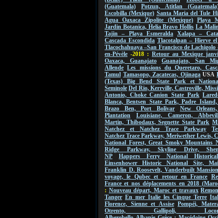
(Guatemala)
Potzun, Atitlan (Guatemala
Escobilla (Mexique)
Santa Maria del Tule Hi
Agua Oaxaca Zipolite (Mexique)
Playa M
Jardin Botanica, Helia Bravo Hollis
La Malin
Tajin – Playa Esmeralda
Xalapa – Cat
Cascada Escondida
Tlacotalpan – Hierve e
Tlacochahuaya –San Francisco de Lachigolo
en-Pévèle
-2018 :
Retour au Mexique janvi
Oaxaca, Guanajato
Guanajato, San Mi
Allende
Les missions du Queretaro, Casc
Tamul
Tamasopo, Zacatecas, Ojinaga
USA
(Texas) Big Bend State Park et Nationa
Seminole
Del Rio, Kerrville, Castroville, Mis
Antonio, Choke Canion State Park
Lared
Blanca, Bentsen State Park, Padre Island,
Brazo Ben, Port Bolivar
New Orleans
Plantation
Louisiane, Cameron, Abbevil
Martin, Thibodaux, Segnette State Park
Mi
Natchez et Natchez Trace Parkway
Te
Natchez Trace Parkway, Meriwether Lewis, 
National Forest, Great Smoky Mountains 
Ridge Parkway, Skyline Drive, Shen
NP
Happers Ferry National Historica
Einsenhower Historic National Site, Ma
Franklin D. Roosevelt, Vanderbuilt Mansio
voyage, le Qubec et retour en France
Re
France et nos déplacements en 2018 (Maro
:
Nouveau départ, Maroc et travaux
Remont
Tanger
En mer Italie les Cinque Terre
Ita
Florence, Sienne et Assise
Pompéi, Mater
Otrento, Gallipoli, Locorot
Alberobello
Albanie
Grèce : Macédoine Occi