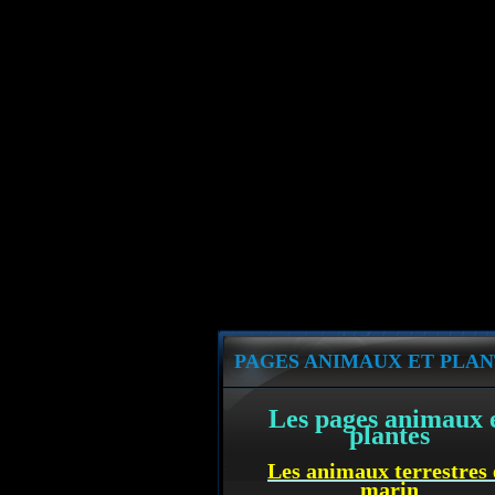
PAGES ANIMAUX ET PLAN
Les pages animaux 
plantes
Les animaux terrestres 
marin