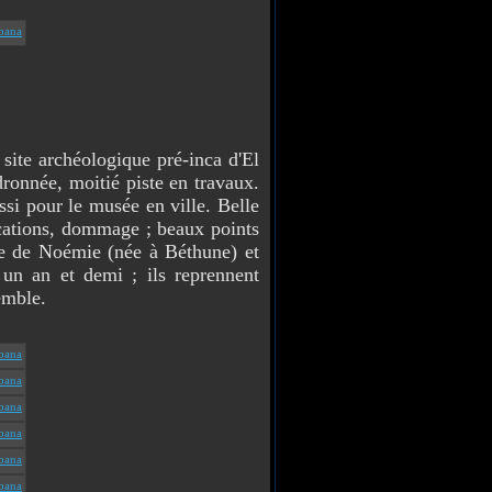
ite archéologique pré-inca d'El
dronnée, moitié piste en travaux.
ussi pour le musée en ville. Belle
ications, dommage ; beaux points
ce de Noémie (née à Béthune) et
 un an et demi ; ils reprennent
emble.