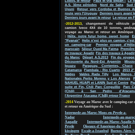
Lobos, le retour
Faux et vrai départ !
Le r
A.S. 3ème périodes
Nord de Salta
Sud 
Uyuni
Retour vers Cordoba et Buenos Ai
route vers l'Uruguay
Derniers jours avant l
Derniers jours avant le retour
Le retour en 
-2012-2013
, changement de véhicule 
camion Iveco 4X4 de 10 tonnes, aména
voyage au Maroc et retour en Amérique
:
Hélix, notre futur home, sweet home
E
"Ryanair"
Helix n'est plus un camion, c'es
un camping-car
Premier voyage d'Hélix
marocain
Séjour Oued Ma Fatma
Première
de travaux: Agadir
Fin des travaux à Agadir
du Maroc
Départ A.S.2013
Fin du voyage
Découverte du Nord-Est Argentin
Missio
Iguazu
Paraguay, Corrientes, Chaco
Catamarca
Fiambala - Rio Cuarto
2013 2°
Valdes
Valdes Rada Tilly
Los Manos, 
Nationales Perito Moreno y Los Alerces
P
NAHUEL HUAPI et LANIN Sud et Centre
Pa
suite et Fin, Chili Parc Conguillio
Parc C
(Chili) à San Pedro d'Atacam
Atacama (Chili) retour France
l'Argentine
-2014
Voyage au Maroc avec le camping-car 
et retour en Amérique du Sud :
Intermede-au-Maroc-Mons-en-Pevele-a-
Nador
Intermede-au-maroc
Aagadir
Intermede-au-Maroc-Agadir-M
Pevele
Oiseaux-d'Amerique-du-Sud-1
kissingen
Escale-a-Istanbul
Buenos-Aires-S