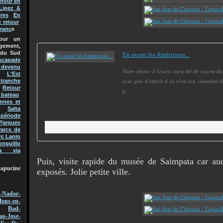
etour en
Lipez &
res
En
e retour
Franc
e
pour un
gement,
 du Sud
En avant les Amériques...
scapade
t devenu
Notre séjour à Uyuni aura été de courte duré
L'Est
 tranche
avec peu d'attrait si ce n'est son cimetière
Retour
p...
 bateau
nnes et
Salta
 période
Parques
arcs de
rc Lanin
onguillo
a via
Puis, visite rapide du musée de Saimpata car auc
capucine
exposés. Jolie petite ville.
-Nador-
ons-en-
Bad-
ao-Jose-