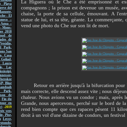
La Higuera où le Che a été emprisonné et ex
) Playa
compagnons ; la prison est devenue un musée, av
erve del
azunte,
chaise, la porte de sa cellule, émouvant. A l'ent
che - El
statue de lui, et sa tête, géante. La commerçante, 
ameco –
l Agua –
vend une photo du Che sur son lit de mort.
 – Mons-
er 2018
guel de
ades de
Presidio,
l Park,
sions San
o, Casa
 Goliad,
, Laura
le, Lac
ssissipi,
nnessee,
Cherokee
NP, Blue
Retour en arrière jusqu'à la bifurcation pour Vil
andoah
mais correcte, elle descend assez vite ; nous déjeun
l Park,
ison de
chaleur. Nous avions vu un condor ; mais, après l
n
Fin du
Grande, nous apercevons, perché sur le bord de la 
tour en
c)
-2019
rend bien compte que ces rapaces pèsent 11 kilos
ée vers
droit à un vol d'une dizaine de condors, un festival 
lie, Pise,
a
Lecce,
ondo,
dentale,