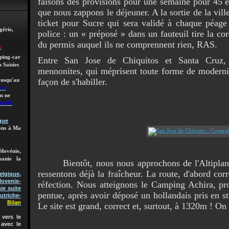
faisons des provisions pour une semaine pour 45 eu
que nous zappons le déjeuner. A la sortie de la vill
ticket pour Sucre qui sera validé à chaque péage 
gérie,
police : un « préposé » dans un fauteuil tire la cor
du permis auquel ils ne comprennent rien, RAS.
e
mping-car
Entre San Jose de Chiquitos et Santa Cruz
 Saisies
mennonites, qui méprisent toute forme de modernit
façon de s'habiller.
 jusqu'au
roc
s ne
oc 01
gue
lons à Ma
Slovénie,
banie la
Bientôt, nous nous approchons de l'Altiplano ;
ressentons déjà la fraîcheur. La route, d'abord corr
gique,
lovenie-
réfection. Nous atteignons le Camping Achira, pr
ie suite
pentue, après avoir déposé un hollandais pris en s
utriche-
Bilan
Le site est grand, correct et, surtout, à 1320m ! On 
vers le
 avec le