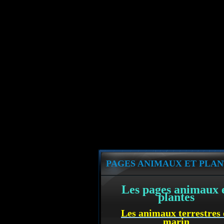
PAGES ANIMAUX ET PLAN
Les pages animaux 
plantes
Les animaux terrestres 
marin