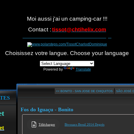
Moi aussi j'ai un camping-car !!!
Contact :
tissot@
chtihelix.com
Suivre notre itinéraire avec Polarsteps
Choisissez votre langue. Choose your language
Powered by
Translate
<< BONITO - SAN JOSE DE CHIQUITOS
SÃO JOSÉ D
TES
Fos do Iguaçu - Bonito
et
Télécharger
Bivouacs Bresil 2014 Degrés
et