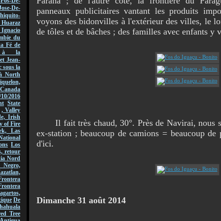
Paraná ; de l'autre côté, la frontière du Par
-Fos-De-
Jose-De-
panneaux publicitaires vantant les produits imp
hiquito-
voyons des bidonvilles à l'extérieur des villes, le l
Huaraz
de tôles et de bâches ; des familles avec enfants y v
acio
mbie du
ta Fé de
r à la
et Jean-
 sous la
à North
quelon,
Canada
/10/2016
nt
State
, Valley
, Irish
Il fait très chaud, 30°. Près de Navirai, nous st
y of Fire
rk, Las
ex-station ; beaucoup de camions = beaucoup de 
National
d'ici.
ons
Los
, retour
nia Nord
 Negro,
azatlan,
rontera
Frontera
gartos,
Dimanche 31 août 2014
xique
De
hahuala
ed Tree
Antigua