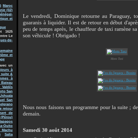
)
Maroc
nie (02)
Sénégal-
Le vendredi, Dominique retourne au Paraguay, to
rique et
guaranis à liquider. Il est de retour en début d'aprè
ague
peu de temps après, le chauffeur de taxi ramène sa
t 1625
son véhicule ! Obrigado !
entre Le
ques-de-
semaine
rième et
Moto Taxi
age
avec un
jours à
 suite &
mmes à
Bateau
 Valdés
erto San
Ushuaïa
uel San
Belgrano
Nous nous faisons un programme pour la suite ; der
e retour
demain.
sert de
(Pérou)
lapagos
a-Quito
Samedi 30 août 2014
 Machu
)
Salta