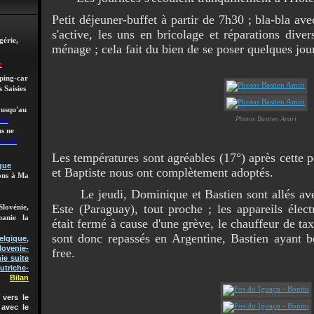
Petit déjeuner-buffet à partir de 7h30 ; bla-bla ave
s'active, les uns en bricolage et réparations dive
gérie,
ménage ; cela fait du bien de se poser quelques jou
e
mping-car
 Saisies
 jusqu'au
Photos Bastien Amiri
roc
s ne
oc 01
Les températures sont agréables (17°) après cette p
gue
et Baptiste nous ont complètement adoptés.
lons à Ma
Le jeudi, Dominique et Bastien sont allés avec 
Este (Paraguay), tout proche ; les appareils élec
Slovénie,
banie la
était fermé à cause d'une grève, le chauffeur de tax
sont donc repassés en Argentine, Bastien ayant 
gique,
lovenie-
free.
ie suite
utriche-
Bilan
vers le
 avec le