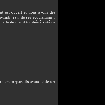
ut est ouvert et nous avons des
s-midi, ravi de ses acquisitions ;
 carte de crédit tombée à côté de
niers préparatifs avant le départ