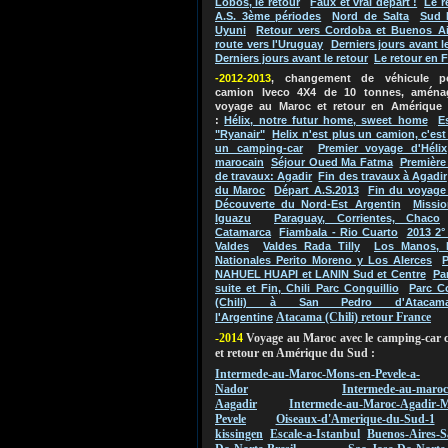
Lobos, le retour
Faux et vrai départ !
Le r
A.S. 3ème périodes
Nord de Salta
Sud 
Uyuni
Retour vers Cordoba et Buenos Ai
route vers l'Uruguay
Derniers jours avant l
Derniers jours avant le retour
Le retour en 
-2012-2013
, changement de véhicule 
camion Iveco 4X4 de 10 tonnes, aména
voyage au Maroc et retour en Amérique
:
Hélix, notre futur home, sweet home
E
"Ryanair"
Helix n'est plus un camion, c'es
un camping-car
Premier voyage d'Hélix
marocain
Séjour Oued Ma Fatma
Première
de travaux: Agadir
Fin des travaux à Agadir
du Maroc
Départ A.S.2013
Fin du voyage
Découverte du Nord-Est Argentin
Missio
Iguazu
Paraguay, Corrientes, Chaco
Catamarca
Fiambala - Rio Cuarto
2013 2°
Valdes
Valdes Rada Tilly
Los Manos, 
Nationales Perito Moreno y Los Alerces
P
NAHUEL HUAPI et LANIN Sud et Centre
Pa
suite et Fin, Chili Parc Conguillio
Parc C
(Chili) à San Pedro d'Atacam
Atacama (Chili) retour France
l'Argentine
-2014
Voyage au Maroc avec le camping-car 
et retour en Amérique du Sud :
Intermede-au-Maroc-Mons-en-Pevele-a-
Nador
Intermede-au-maroc
Aagadir
Intermede-au-Maroc-Agadir-M
Pevele
Oiseaux-d'Amerique-du-Sud-1
kissingen
Escale-a-Istanbul
Buenos-Aires-S