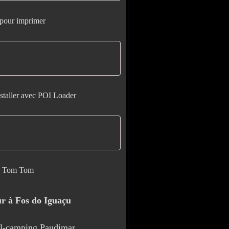
 pour imprimer
staller avec POI Loader
PS Tom Tom
ur à Fos do Iguaçu
l-camping Paudimar.