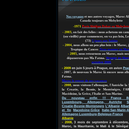
Nos voyages
et nos autres voyages, Maroc Al
Canada toujours en Mobylette
-1971
Paris Abidjan Dakar en Mobylett
- 2003
, on fait des folies : nous achetons un ca
(on vieillit)
pour commencer, on va pas loin, Les
(73)
5 jours aux Saisies
- 2004
, nous allons un peu plus loin : le Maroc,
Tropique du Cancer.
Nous sommes au Ma
- 2005
, nous retournons au Maroc, mais nou
Voyage au Mar
dépasserons pas Ma Fatma.
octobre 2005
- 2009
en juin 5 jours à Prague, en avion
Pra
- 2007, de nouveau le Maroc là encore nous al
Fatma.
Maroc le retour de nos vacances
- 2008
, nous visitons l'allemagne, l'Autriche la 
la Croatie, la Bosnie, le Monténégro, l'Al
Macédoine, la Grèce, l'Italie et San-Marino.
Du nouveau enfin !!! France Bel
Luxembourg, Allemagne, Autriche
S
Croatie-Bosnie-Montenegro
L'Albanie
Alban
et fin
Macedoine-Grèce
Italie-San-Marin-A
Allemagne-Luxemburg-Belgique-France
Albanie
- 2008
, 3 mois de septembre à décembre, 
Maroc, la Mauritanie, le Mali & le Sénégal