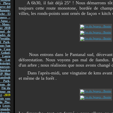
A 6h30, il fait déjà 25° ! Nous démarrons tôt p
) Playa
erve del
toujours cette route monotone, bordée de champs
azunte,
villes, les ronds-points sont ornés de façon « kitch 
che - El
ameco –
l Agua –
 – Mons-
er 2018
guel de
ades de
Presidio,
l Park,
sions San
o, Casa
 Goliad,
Nous entrons dans le Pantanal sud, décevant c
, Laura
déforestation. Nous voyons pas mal de ñandus. 
le, Lac
ssissipi,
d'un arbre ; nous réalisons que nous avons changé 
nnessee,
Cherokee
Dans l'après-midi, une vingtaine de kms avant J
NP, Blue
et même de la forêt .
andoah
l Park,
ison de
n
Fin du
tour en
c)
-2019
ée vers
lie, Pise,
a
Lecce,
ondo,
dentale,