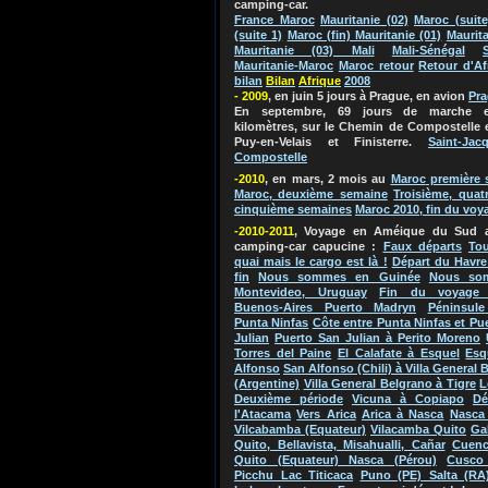
camping-car.
France Maroc
Mauritanie (02)
Maroc (suite
(suite 1)
Maroc (fin) Mauritanie (01)
Maurita
Mauritanie (03) Mali
Mali-Sénégal
Mauritanie-Maroc
Maroc retour
Retour d'Af
bilan
Bila
n
Afriq
ue
2
0
0
8
- 2009
, en juin 5 jours à Prague, en avion
Pr
En septembre, 69 jours de marche e
kilomètres, sur le Chemin de Compostelle 
Puy-en-Velais et Finisterre.
Saint-Jac
Compostelle
-2010
, en mars, 2 mois au
Maroc
première 
Maroc, deuxième semaine
Troisième, quat
cinquième semaines
Maroc 2010, fin du voy
-2010-2011
, Voyage en Améique du Su
d 
camping-car capucine
:
Faux départs
Tou
quai mais le cargo est là !
Départ du Havre
fin
Nous sommes en Guinée
Nous so
Montevideo, Uruguay
Fin du voyage 
Buenos-Aires Puerto Madryn
Péninsule
Punta Ninfas
Côte entre Punta Ninfas et Pu
Julian
Puerto San Julian à Perito Moreno
Torres del Paine
El Calafate à Esquel
Esq
Alfonso
San Alfonso (Chili) à Villa General 
(Argentine)
Villa General Belgrano à Tigre
L
Deuxième période
Vicuna à Copiapo
Dé
l'Atacama
Vers Arica
Arica à Nasca
Nasca 
Vilcabamba (Equateur)
Vilacamba Quito
Ga
Quito, Bellavista, Misahualli, Cañar
Cuenc
Quito (Equateur) Nasca (Pérou)
Cusco
Picchu Lac Titicaca
Puno (PE) Salta (RA