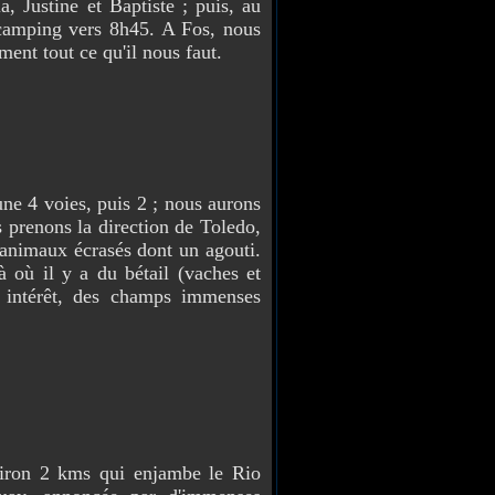
Justine et Baptiste ; puis, au
e camping vers 8h45. A Fos, nous
ent tout ce qu'il nous faut.
 4 voies, puis 2 ; nous aurons
s prenons la direction de Toledo,
animaux écrasés dont un agouti.
à où il y a du bétail (vaches et
d intérêt, des champs immenses
on 2 kms qui enjambe le Rio