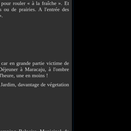
our rouler « à la fraîche ». Et
 ou de prairies. A l'entrée des
».
ar en grande partie victime de
Déjeuner à Maracaju, à l'ombre
d'heure, une en moins !
ardim, davantage de végetation