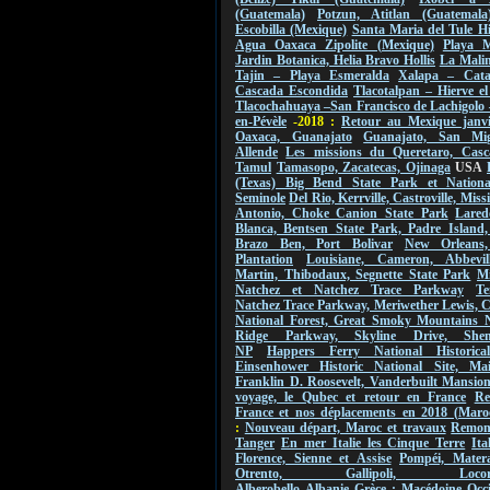
(Guatemala)
Potzun, Atitlan (Guatemala
Escobilla (Mexique)
Santa Maria del Tule Hi
Agua Oaxaca Zipolite (Mexique)
Playa M
Jardin Botanica, Helia Bravo Hollis
La Malin
Tajin – Playa Esmeralda
Xalapa – Cat
Cascada Escondida
Tlacotalpan – Hierve e
Tlacochahuaya –San Francisco de Lachigolo
en-Pévèle
-2018 :
Retour au Mexique janvi
Oaxaca, Guanajato
Guanajato, San Mi
Allende
Les missions du Queretaro, Casc
Tamul
Tamasopo, Zacatecas, Ojinaga
USA
(Texas) Big Bend State Park et Nationa
Seminole
Del Rio, Kerrville, Castroville, Mis
Antonio, Choke Canion State Park
Lared
Blanca, Bentsen State Park, Padre Island,
Brazo Ben, Port Bolivar
New Orleans
Plantation
Louisiane, Cameron, Abbevil
Martin, Thibodaux, Segnette State Park
Mi
Natchez et Natchez Trace Parkway
Te
Natchez Trace Parkway, Meriwether Lewis, 
National Forest, Great Smoky Mountains 
Ridge Parkway, Skyline Drive, Shen
NP
Happers Ferry National Historica
Einsenhower Historic National Site, Ma
Franklin D. Roosevelt, Vanderbuilt Mansio
voyage, le Qubec et retour en France
Re
France et nos déplacements en 2018 (Maro
:
Nouveau départ, Maroc et travaux
Remont
Tanger
En mer Italie les Cinque Terre
Ita
Florence, Sienne et Assise
Pompéi, Mater
Otrento, Gallipoli, Locorot
Alberobello
Albanie
Grèce : Macédoine Occi