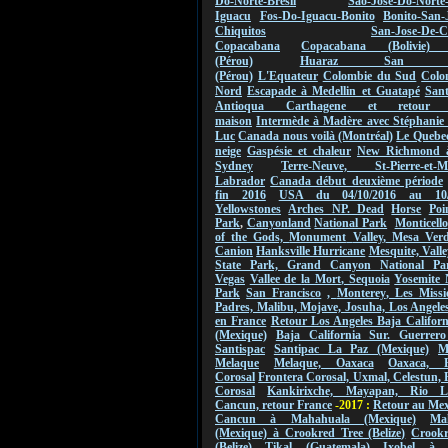
Do-Norte-Bresil
Sao-Jose-Do-Norte
Iguacu
Fos-Do-Iguacu-Bonito
Bonito-San-
Chiquitos
San-Jose-De-C
Copacabana
Copacabana (Bolivie) 
(Pérou)
Huaraz San Ign
(Pérou)
L'Equateur
Colombie du Sud
Colo
Nord
Escapade à Medellin et Guatapé
San
Antioqua Carthagene et retou
maison
Intermède à Madère avec Stéphanie 
Luc
Canada nous voilà (Montréal)
Le Quebec
neige
Gaspésie et chaleur
New Richmond 
Sydney
Terre-Neuve, St-Pierre-et-Mi
Labrador
Canada début deuxième période
fin 2016
USA du 04/10/2016 au
10
Yellowstones
Arches NP.
Dead
Horse
Poi
Park
,
Canyonland
National Park
Monticello
of the Gods,
Monument
Valley
,
Mesa Verde
Canion
Hanksville Hurricane
Mesquite, Valle
State Park, Grand Canyon National Pa
Vegas
Vallee de
la Mort
,
Sequoia
Yosemite 
Park
San Francisco
,
Monterey
, Les Missi
Padres, Malibu, Mojave, Josuha, Los Angeles
en France
Retour Los Angeles Baja Califor
(Mexique)
Baja California Sur. Guerrero
Santispac
Santipac La Paz (Mexique)
M
Melaque
Melaque, Oaxaca
Oaxaca, F
Corosal
Frontera Corosal, Uxmal, Celestun, 
Corosal
Kankirixche, Mayapan, Rio La
Cancun, retour France
-2017 :
Retour au Me
Cancun à Mahahuala (Mexique)
Ma
(Mexique) à Crookred Tree (Belize)
Crookr
(Belize) Tikal (Guatemala)
Ixobel à 