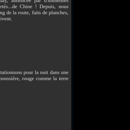
aguay, annoncée par d'immenses
ortés...de Chine ! Depuis, nous
ong de la route, faits de planches,
ivent.
ationnons pour la nuit dans une
poussière, rouge comme la terre