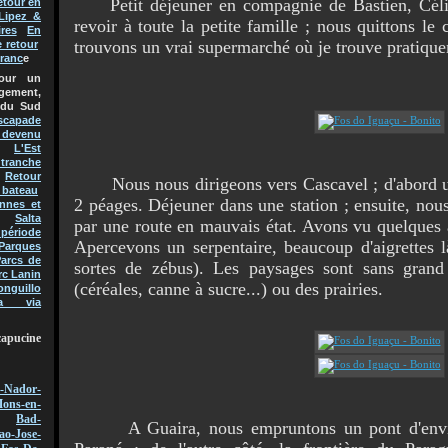
Petit déjeuner en compagnie de Bastien, Célia, 
etour en
Lipez &
revoir à toute la petite famille ; nous quittons l
res
En
trouvons un vrai supermarché où je trouve pratiquem
e retour
Franc
e
pour un
gement,
 du Sud
scapade
t devenu
L'Est
 tranche
Retour
Nous nous dirigeons vers Cascavel ; d'abord une
 bateau
2 péages. Déjeuner dans une station ; ensuite, nou
nnes et
Salta
par une route en mauvais état. Avons vu quelques 
 période
Apercevons un serpentaire, beaucoup d'aigrettes l
Parques
arcs de
sortes de zébus). Les paysages sont sans gran
rc Lanin
(céréales, canne à sucre...) ou des prairies.
onguillo
a via
capucine
-Nador-
ons-en-
Bad-
A Guaira, nous empruntons un pont d'envir
ao-Jose-