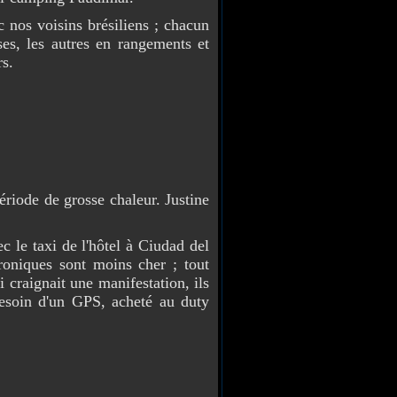
c nos voisins brésiliens ; chacun
rses, les autres en rangements et
rs.
ériode de grosse chaleur. Justine
le taxi de l'hôtel à Ciudad del
troniques sont moins cher ; tout
i craignait une manifestation, ils
besoin d'un GPS, acheté au duty